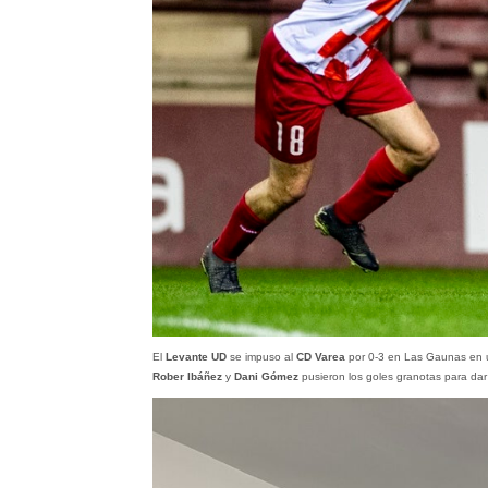
El
Levante UD
se impuso al
CD Varea
por 0-3 en Las Gaunas en un
Rober Ibáñez
y
Dani Gómez
pusieron los goles granotas para dar