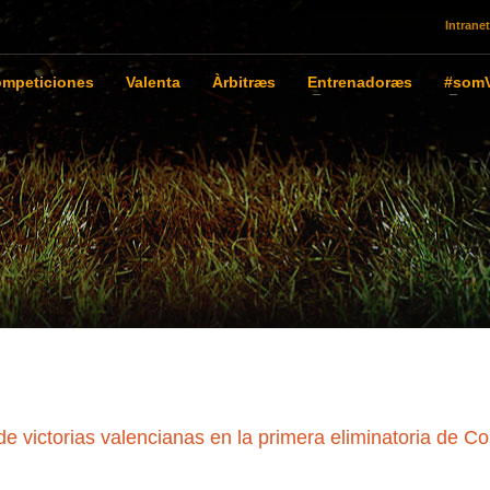
Intranet
mpeticiones
Valenta
Àrbitræs
Entrenadoræs
#somV
e victorias valencianas en la primera eliminatoria de C