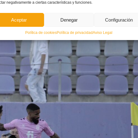
ctar negativamente a ciertas características y funciones.
Aceptar
Denegar
Configuración
choque muy disputado que se tuvo que decidir en la prórroga.
Suero
,
Traoré
y
Grønning
marcar
o de la eliminatoria.
Política de cookies
Política de privacidad
Aviso Legal