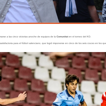
arse a las cinco victorias anoche de equipos de la
Comunitat
en el torneo del KO.
satisfactoria para el fútbol valenciano, que logró imponerse en cinco de los seis cruces en los qu