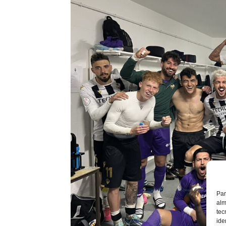
Par
alm
tec
ide