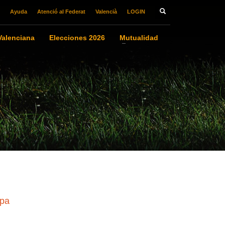
Ayuda
Atenció al Federat
Valencià
LOGIN
alenciana
Elecciones 2026
Mutualidad
opa