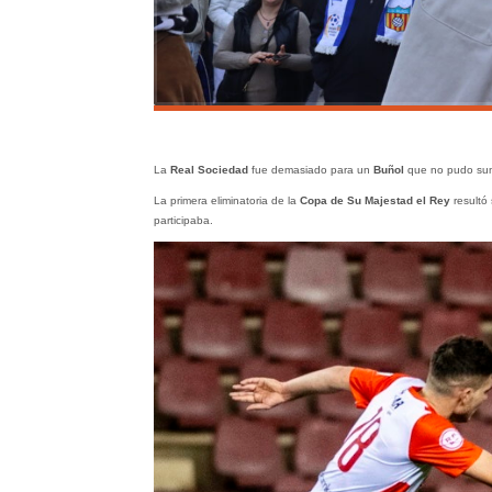
La
Real Sociedad
fue demasiado para un
Buñol
que no pudo sum
La primera eliminatoria de la
Copa de Su Majestad el Rey
resultó 
participaba.