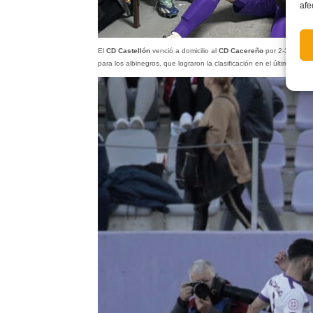
afe
El
CD Castellón
venció a domicilio al
CD Cacereño
por 2-3 en un 
para los albinegros, que lograron la clasificación en el último alient