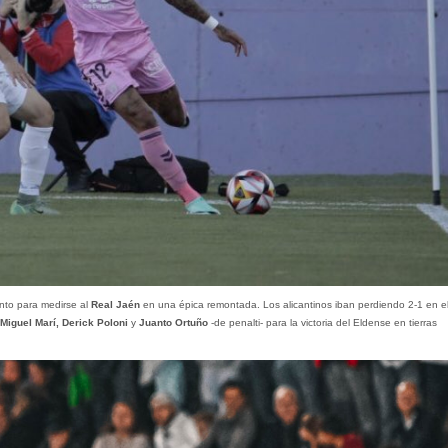
nto para medirse al
Real Jaén
en una épica remontada. Los alicantinos iban perdiendo 2-1 en el
Miguel Marí, Derick Poloni
y
Juanto Ortuño
-de penalti- para la victoria del Eldense en tierras