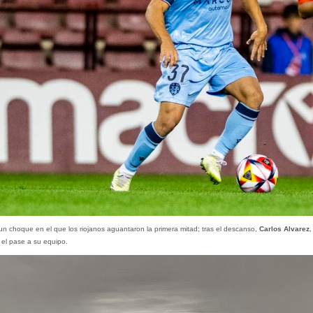
 choque en el que los riojanos aguantaron la primera mitad; tras el descanso,
Carlos Alvarez
,
 el pase a su equipo.