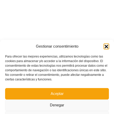
POSTS RECIENTES
Gestionar consentimiento
Ferran Torres se da un baño de masas y se convierte
Para ofrecer las mejores experiencias, utilizamos tecnologías como las
en el embajador de la Comunitat Valenciana
cookies para almacenar y/o acceder a la información del dispositivo. El
consentimiento de estas tecnologías nos permitirá procesar datos como el
comportamiento de navegación o las identificaciones únicas en este sitio.
No consentir o retirar el consentimiento, puede afectar negativamente a
Estos son los dos grupos y calendarios de Lliga
ciertas características y funciones.
Comunitat para la temporada 2026/2027
Aceptar
Circular nº. 7 – IV Supercopa Comunitat FFCV Futsal
Denegar