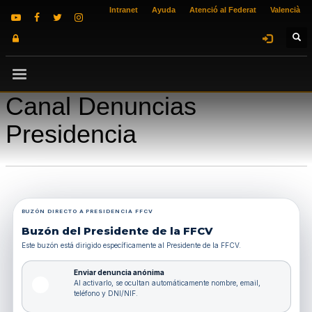
Intranet
Ayuda
Atenció al Federat
Valencià
Canal Denuncias
Presidencia
BUZÓN DIRECTO A PRESIDENCIA FFCV
Buzón del Presidente de la FFCV
Este buzón está dirigido específicamente al Presidente de la FFCV.
Enviar denuncia anónima
Al activarlo, se ocultan automáticamente nombre, email,
teléfono y DNI/NIF.