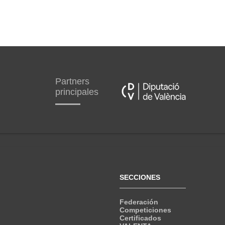
que tendrá lugar en A Coruña.
La sub14 defiende un título en el que Leo
Rico fue protagonista destacado, mientras
que Marc Martínez espera superar como
capitán el listón de las semifinales de la
temporada pasada.
Programa presentado por Juanma Romero,
Partners
elaborado por Levante TV con la
principales
colaboración de la Federació de Futbol de la
Comunitat Valenciana.
SECCIONES
Federación
Competiciones
Certificados