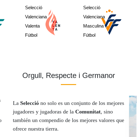
sub12
sub12
Selecció
Selecció
sub 17
sub14
sub14
Valenciana
Valenciana
sub 20
sub16
sub16
Valenta
Masculina
Absolut
Region´s CUP
sub21
Fútbol
Fútbol
Orgull, Respecte i Germanor
a
La
Selecció
no solo es un conjunto de los mejores
jugadores y jugadoras de la
Comunitat
, sino
o
también un compendio de los mejores valores que
ofrece nuestra tierra.