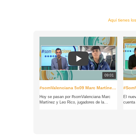
Aquí tienes l
09:01
#somValenciana 5x09 Marc Martínez y Leo Rico, a por la Fase Oro masculina
Hoy se pasan por #somValenciana Marc
El nue
Martínez y Leo Rico, jugadores de la
cuenta
Selecció Valenciana sub16 y sub14
horas d
respectivamente.
del Ca
se cele
Van camino de Alicante para disputar frente
Selecci
al Hércules CF el último amistoso de cara a
de Mur
la Fase Oro del Campeonato de España
Fase O