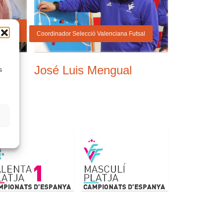
culina
Coordinador Selecció Valenciana Futsal
José Luis Mengual
s