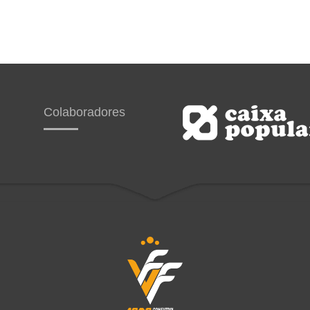
cómo llegan ambas selecciones.
Además, Juanma Romero detalla tod
sucedido en el reciente Campeonato
España sub12 de fútbol que se dispu
Madrid, en el que la Selecció mascul
perdió la final en los penaltis contra
Andalucía y la Valenta cayó en cuar
contra Madrid.
Colaboradores
Programa presentado por Juanma R
elaborado por Levante TV con la
colaboración de la Federació de Futb
Comunitat Valenciana.