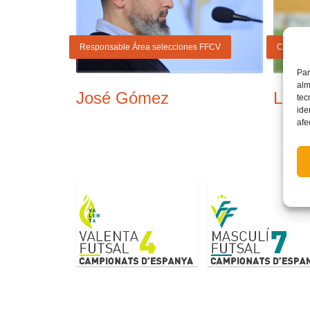
Responsable Área selecciones FFCV
Coordina
Par
alm
José Gómez
Luis
tec
ide
afe