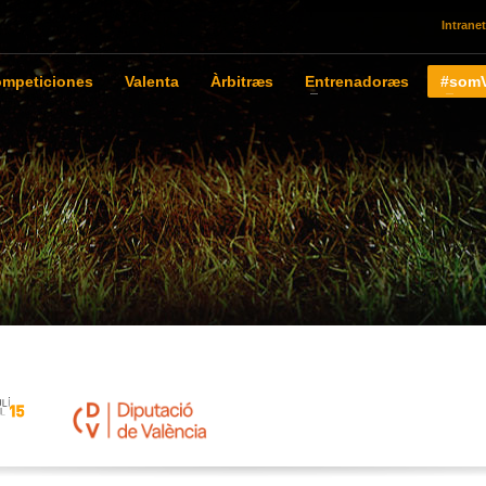
Intranet
mpeticiones
Valenta
Àrbitræs
Entrenadoræs
#somV