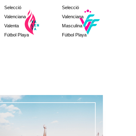
sub12
Selecció
Selecció
sub14
sub16
Valenciana
Valenciana
sub19
Valenta
Masculina
a
Absoluta
Fútbol Playa
Fútbol Playa