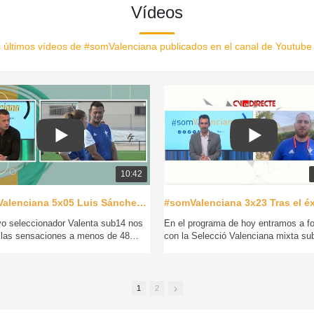
Vídeos
os últimos vídeos de #somValenciana publicados en el canal de Youtub
10:42
#SomValenciana 5x05 Luis Sánchez, a dos días del Campeonato de España Valenta sub14
vo seleccionador Valenta sub14 nos
En el programa de hoy entramos a f
 las sensaciones a menos de 48
con la Selecció Valenciana mixta su
el debut en la fase de clasificación
masculina sub12, ambas de futsal y
mpeonato de España de fútbol que
mañana se estrenan en el Campeona
bra en San Javier (Murcia). La
España que se disputará en Murcia.
ó Valenciana se medirá a la Región
1
2
cia y a Extremadura buscando la
El seleccionador sub12, Toni Puerto,
ro.
explica desde dentro de la concentra