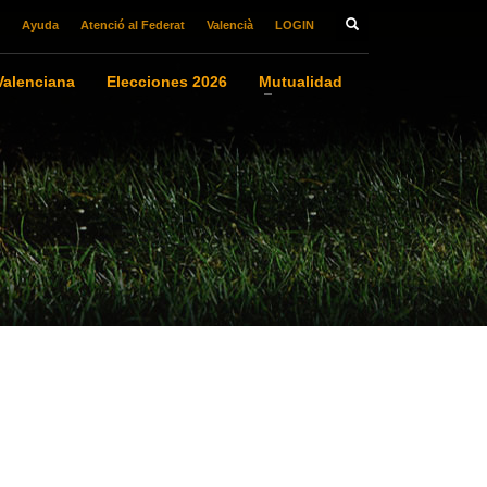
Ayuda
Atenció al Federat
Valencià
LOGIN
alenciana
Elecciones 2026
Mutualidad