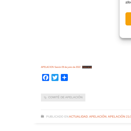
afe
APELACION Sesión 09 de junio de 2022
Descarga
Facebook
Twitter
Compartir
COMITÉ DE APELACIÓN
PUBLICADO EN
ACTUALIDAD
,
APELACIÓN
,
APELACIÓN 21/