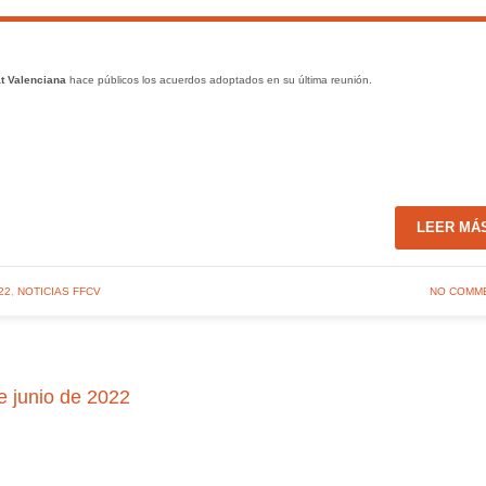
t Valenciana
hace públicos los acuerdos adoptados en su última reunión.
LEER MÁ
22
,
NOTICIAS FFCV
NO COMM
e junio de 2022