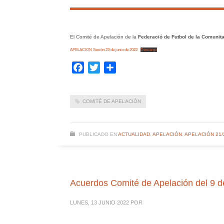
El Comité de Apelación de la
Federació de Futbol de la Comunita
APELACION Sesión 23 de junio de 2022
Descarga
Facebook
Twitter
Compartir
COMITÉ DE APELACIÓN
PUBLICADO EN
ACTUALIDAD
,
APELACIÓN
,
APELACIÓN 21/
Acuerdos Comité de Apelación del 9 d
LUNES, 13 JUNIO 2022
POR