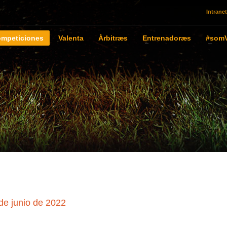
Intranet
mpeticiones
Valenta
Àrbitræs
Entrenadoræs
#somV
de junio de 2022