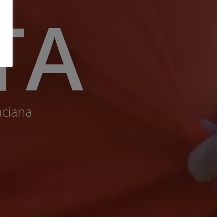
TA
nciana