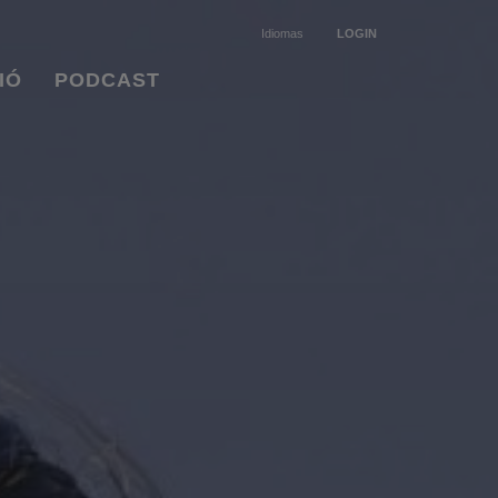
Idiomas
LOGIN
IÓ
PODCAST