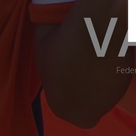
V
Feder