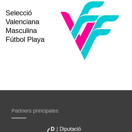
sub12
Selecció
sub14
Valenciana
sub16
sub19
Masculina
bsoluta
Fútbol Playa
Partners principales