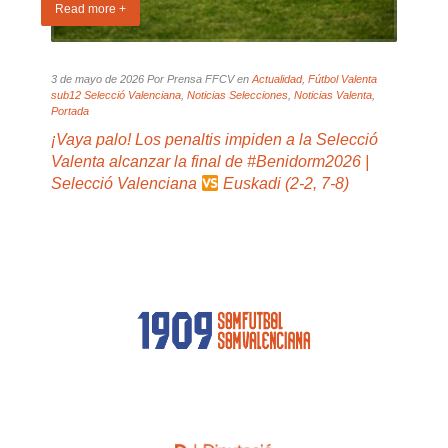
Read more +
Read
elecció
3 de mayo de 2026 Por Prensa FFCV en
Actualidad
,
Fútbol Valenta
2 de 
sub12 Selecció Valenciana
,
Noticias Selecciones
,
Noticias Valenta
,
sub12
Portada
Porta
7
¡Vaya palo! Los penaltis impiden a la Selecció
A se
Valenta alcanzar la final de #Benidorm2026 |
 CF
Selecció Valenciana
Euskadi (2-2, 7-8)