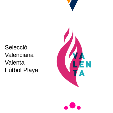
Selecció
sub 17
Valenciana
sub 20
Valenta
bsoluta
Fútbol Playa