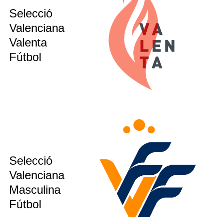
Selecció
sub12
sub14
Valenciana
sub16
Valenta
sub21
Fútbol
sub12
Selecció
sub14
Valenciana
sub16
Masculina
ion´s CUP
Fútbol