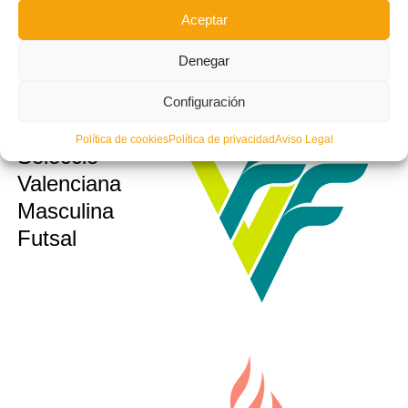
Aceptar
Denegar
Configuración
Política de cookies
Política de privacidad
Aviso Legal
Selecció
sub10
sub12
Valenciana
sub14
Masculina
sub16
Futsal