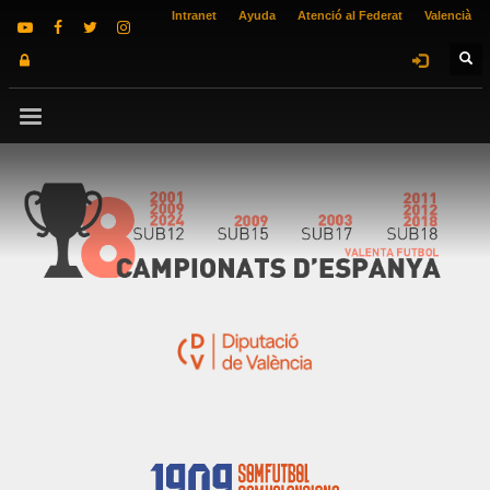
Intranet
Ayuda
Atenció al Federat
Valencià