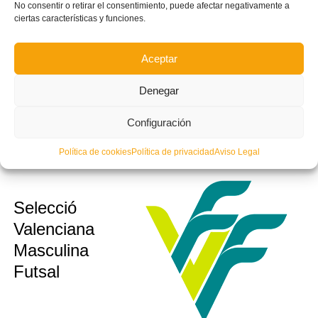
No consentir o retirar el consentimiento, puede afectar negativamente a
sub12
Valenciana
ciertas características y funciones.
sub14
Valenta
sub16
Futsal
Aceptar
Denegar
Configuración
Política de cookies
Política de privacidad
Aviso Legal
Selecció
sub10
sub12
Valenciana
sub14
Masculina
sub16
Futsal