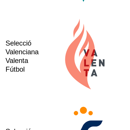
Selecció
sub12
sub14
Valenciana
sub16
Valenta
sub21
Fútbol
sub12