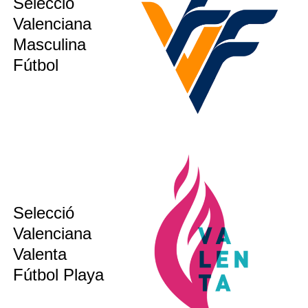
Selecció
sub14
Valenciana
sub16
Masculina
ion´s CUP
Fútbol
Selecció
sub 17
Valenciana
sub 20
Valenta
bsoluta
Fútbol Playa