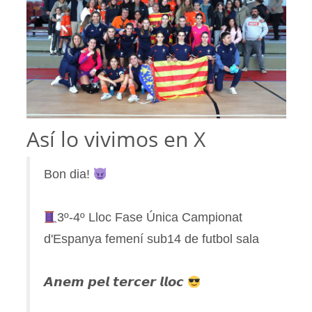
Así lo vivimos en X
Bon dia!
3º-4º Lloc Fase Única Campionat
d'Espanya femení sub14 de futbol sala
𝘼𝙣𝙚𝙢 𝙥𝙚𝙡 𝙩𝙚𝙧𝙘𝙚𝙧 𝙡𝙡𝙤𝙘