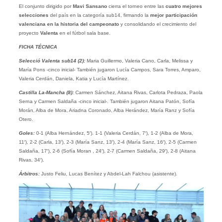
El conjunto dirigido por
Mavi Sansano
cierra el torneo entre las
cuatro mejores
selecciones
del país en la categoría sub14, firmando la
mejor participación
valenciana en la historia del campeonato
y consolidando el crecimiento del
proyecto
Valenta
en el fútbol sala base.
FICHA TÉCNICA
Selecció Valenta sub14 (2):
Maria Guillermo, Valeria Cano, Carla, Melissa y
María Pons -cinco inicial- También jugaron Lucía Campos, Sara Torres, Amparo,
Valeria Cerdán, Daniela, Katia y Lucía Martínez.
Castilla La-Mancha (8):
Carmen Sánchez, Aitana Rivas, Carlota Pedraza, Paola
Serna y Carmen Saldaña -cinco inicial-. También jugaron Aitana Patón, Sofía
Morán, Alba de Mora, Ariadna Coronado, Alba Herández, María Ranz y Sofía
Otero.
Goles:
0-1 (Alba Hernández, 5′). 1-1 (Valeria Cerdán, 7′), 1-2 (Alba de Mora,
11′), 2-2 (Carla, 13′), 2-3 (María Sanz, 13′), 2-4 (María Sanz, 16′), 2-5 (Carmen
Saldaña, 17′), 2-6 (Sofía Moran , 24′), 2-7 (Carmen Saldaña, 29′), 2-8 (Aitana
Rivas, 34′).
Árbitros:
Justo Feliu, Lucas Benítez y Abdel-Lah Falchou (asistente).