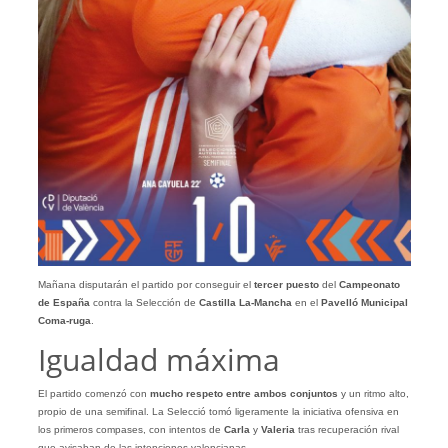
Mañana disputarán el partido por conseguir el
tercer puesto
del
Campeonato
de España
contra la Selección de
Castilla La-Mancha
en el
Pavelló Municipal
Coma-ruga
.
Igualdad máxima
El partido comenzó con
mucho respeto entre ambos conjuntos
y un ritmo alto,
propio de una semifinal. La Selecció tomó ligeramente la iniciativa ofensiva en
los primeros compases, con intentos de
Carla
y
Valeria
tras recuperación rival
que avisaban de las intenciones valencianas.