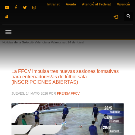
Intranet
Ayuda
Atenció al Federat
Valencià
Noticias de la Selecció Valenciana Valenta sub14 de futsal
La FFCV impulsa tres nuevas sesiones formativas
para entrenadores/as de fútbol sala
(INSCRIPCIONES ABIERTAS)
JUEVES, 14 MAYO 2026
POR
PRENSA FFCV