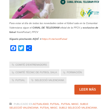
Para estar al día de todas las novedades sobre el fútbol sala en la Comunitat
Valenciana sigue el
CANAL DE TELEGRAM
oficial de la FFCV y
exclusivo de
futsal
#somFutsal | FFCV
Síguelo pinchando
AQUÍ
➜
https://t.me/somFutsal
Facebook
Twitter
Compartir
COMITÉ D'ENTRENADORS
COMITÉ TÈCNIC DE FUTBOL SALA
FORMACIÓN
FUTSAL
SELECCIÓ VALENCIANA
LEER MÁS
PUBLICADO EN
ACTUALIDAD
,
FUTSAL
,
FUTSAL MASC. SUB10
SELECCIÓ VALENCIANA
,
FUTSAL MASC. SUB12 SELECCIÓ VALENCIANA
,