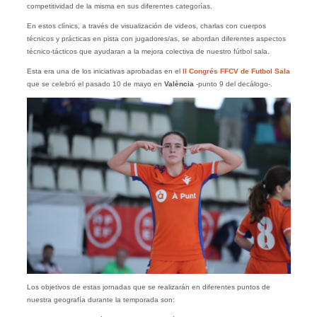
competitividad de la misma en sus diferentes categorías.
En estos clínics, a través de visualización de videos, charlas con cuerpos
técnicos y prácticas en pista con jugadores/as, se abordan diferentes aspectos
técnico-tácticos que ayudaran a la mejora colectiva de nuestro fútbol sala.
Esta era una de los iniciativas aprobadas en el
II Congrés FFCV de Futbol Sala
que se celebró el pasado 10 de mayo en
València
-punto 9 del decálogo-.
Los objetivos de estas jornadas que se realizarán en diferentes puntos de
nuestra geografía durante la temporada son: