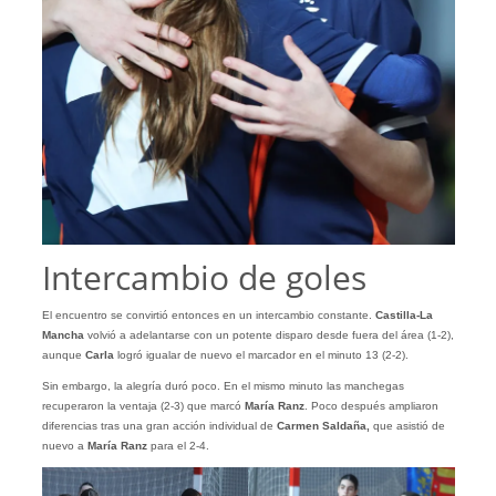
Intercambio de goles
El encuentro se convirtió entonces en un intercambio constante.
Castilla-La
Mancha
volvió a adelantarse con un potente disparo desde fuera del área (1-2),
aunque
Carla
logró igualar de nuevo el marcador en el minuto 13 (2-2).
Sin embargo, la alegría duró poco. En el mismo minuto las manchegas
recuperaron la ventaja (2-3) que marcó
María Ranz
. Poco después ampliaron
diferencias tras una gran acción individual de
Carmen Saldaña,
que asistió de
nuevo a
María Ranz
para el 2-4.