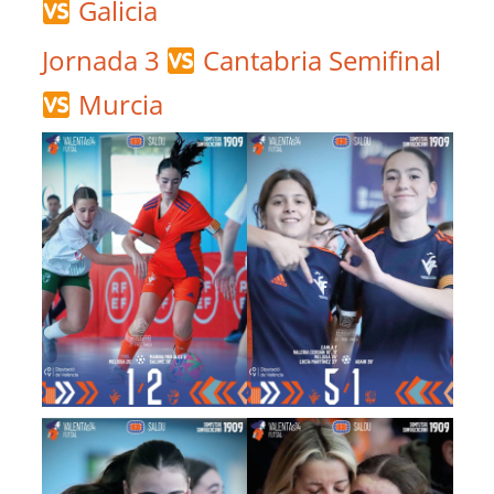
Galicia
Jornada 3
Cantabria
Semifinal
Murcia