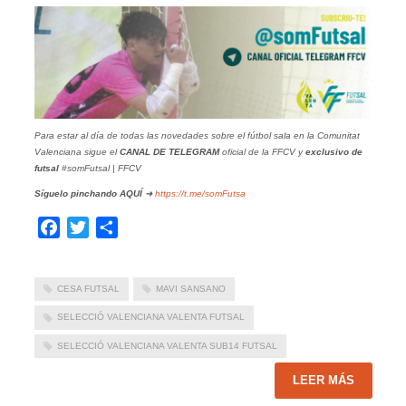
Para estar al día de todas las novedades sobre el fútbol sala en la Comunitat
Valenciana sigue el
CANAL DE TELEGRAM
oficial de la FFCV y
exclusivo de
futsal
#somFutsal | FFCV
Síguelo pinchando
AQUÍ
➜
https://t.me/somFutsa
Facebook
Twitter
Compartir
CESA FUTSAL
MAVI SANSANO
SELECCIÓ VALENCIANA VALENTA FUTSAL
SELECCIÓ VALENCIANA VALENTA SUB14 FUTSAL
LEER MÁS