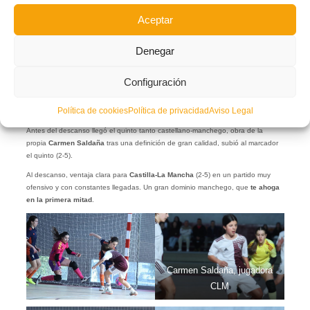
Aceptar
Denegar
Configuración
Política de cookies
Política de privacidad
Aviso Legal
Antes del descanso llegó el quinto tanto castellano-manchego, obra de la
propia
Carmen
Saldaña
tras una definición de gran calidad, subió al marcador
el quinto (2-5).
Al descanso, ventaja clara para
Castilla-La Mancha
(2-5) en un partido muy
ofensivo y con constantes llegadas. Un gran dominio manchego, que
te ahoga
en la primera mitad
.
Carmen Saldaña, jugadora
CLM