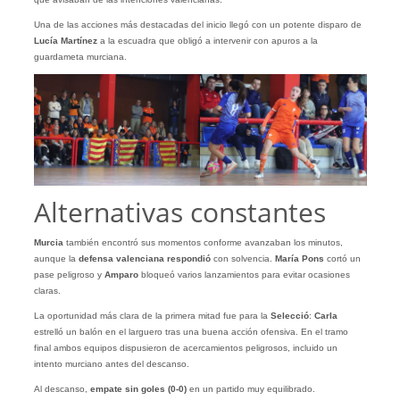
Una de las acciones más destacadas del inicio llegó con un potente disparo de
Lucía Martínez
a la escuadra que obligó a intervenir con apuros a la
guardameta murciana.
Alternativas constantes
Murcia
también encontró sus momentos conforme avanzaban los minutos,
aunque la
defensa valenciana respondió
con solvencia.
María Pons
cortó un
pase peligroso y
Amparo
bloqueó varios lanzamientos para evitar ocasiones
claras.
La oportunidad más clara de la primera mitad fue para la
Selecció
:
Carla
estrelló un balón en el larguero tras una buena acción ofensiva. En el tramo
final ambos equipos dispusieron de acercamientos peligrosos, incluido un
intento murciano antes del descanso.
Al descanso,
empate sin goles (0-0)
en un partido muy equilibrado.