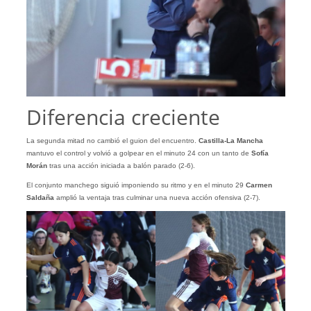
Diferencia creciente
La segunda mitad no cambió el guion del encuentro.
Castilla-La Mancha
mantuvo el control y volvió a golpear en el minuto 24 con un tanto de
Sofía
Morán
tras una acción iniciada a balón parado (2-6).
El conjunto manchego siguió imponiendo su ritmo y en el minuto 29
Carmen
Saldaña
amplió la ventaja tras culminar una nueva acción ofensiva (2-7).