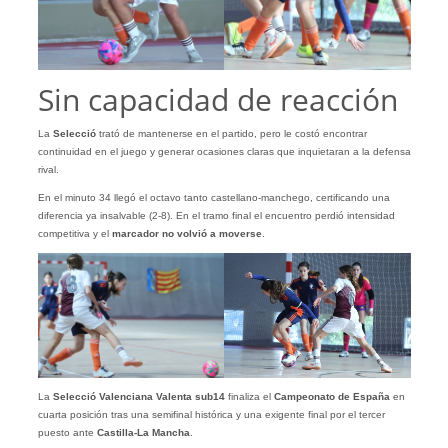
Sin capacidad de reacción
La
Selecció
trató de mantenerse en el partido, pero le costó encontrar
continuidad en el juego y generar ocasiones claras que inquietaran a la defensa
rival.
En el minuto 34 llegó el octavo tanto castellano-manchego, certificando una
diferencia ya insalvable (2-8). En el tramo final el encuentro perdió intensidad
competitiva y el
marcador no volvió a moverse
.
La
Selecció Valenciana Valenta sub14
finaliza el
Campeonato de España
en
cuarta posición tras una semifinal histórica y una exigente final por el tercer
puesto ante
Castilla-La Mancha
.