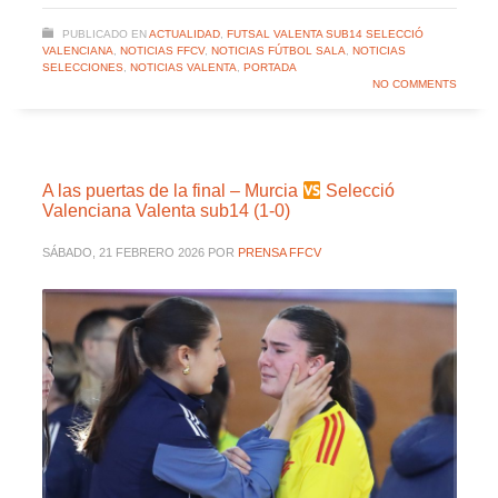
PUBLICADO EN
ACTUALIDAD
,
FUTSAL VALENTA SUB14 SELECCIÓ
VALENCIANA
,
NOTICIAS FFCV
,
NOTICIAS FÚTBOL SALA
,
NOTICIAS
SELECCIONES
,
NOTICIAS VALENTA
,
PORTADA
NO COMMENTS
A las puertas de la final – Murcia
Selecció
Valenciana Valenta sub14 (1-0)
SÁBADO, 21 FEBRERO 2026
POR
PRENSA FFCV