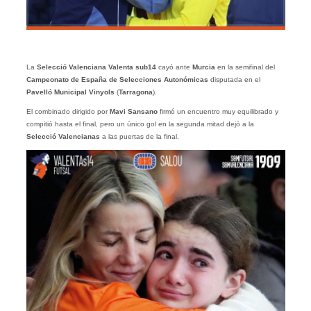
La
Selecció Valenciana Valenta sub14
cayó ante
Murcia
en la semifinal del
Campeonato de España de Selecciones Autonómicas
disputada en el
Pavelló Municipal Vinyols
(
Tarragona
).
El combinado dirigido por
Mavi Sansano
firmó un encuentro muy equilibrado y
compitió hasta el final, pero un único gol en la segunda mitad dejó a la
Selecció Valencianas
a las puertas de la final.