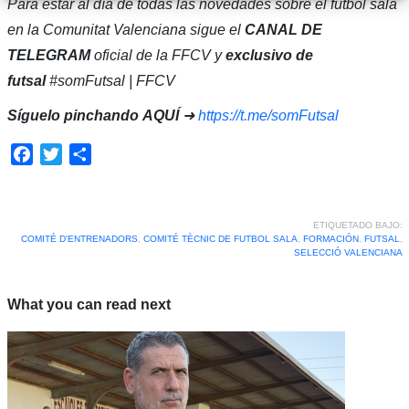
Para estar al día de todas las novedades sobre el fútbol sala
en la Comunitat Valenciana sigue el
CANAL DE
TELEGRAM
oficial de la FFCV y
exclusivo de
futsal
#somFutsal | FFCV
Síguelo pinchando
AQUÍ
➜
https://t.me/somFutsal
Facebook
Twitter
Compartir
ETIQUETADO BAJO:
COMITÉ D'ENTRENADORS
,
COMITÉ TÈCNIC DE FUTBOL SALA
,
FORMACIÓN
,
FUTSAL
,
SELECCIÓ VALENCIANA
What you can read next