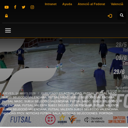
Intranet
Ayuda
Atenció al Federat
Valencià
JUEVES, 14 MAYO 2026
/
PUBLICADO EN
ACTUALIDAD
,
FUTSAL
,
FUTSAL MASC.
SUB10 SELECCIÓ VALENCIANA
,
FUTSAL MASC. SUB12 SELECCIÓ VALENCIANA
,
FUTSAL MASC. SUB14 SELECCIÓ VALENCIANA
,
FUTSAL MASC. SUB16 SELECCIÓ
VALENCIANA
,
FUTSAL VALENTA SUB12 SELECCIÓ VALENCIANA
,
FUTSAL VALENTA
SUB14 SELECCIÓ VALENCIANA
,
FUTSAL VALENTA SUB16 SELECCIÓ VALENCIANA
,
NOTICIAS FFCV
,
NOTICIAS FÚTBOL SALA
,
NOTICIAS SELECCIONES
,
PORTADA