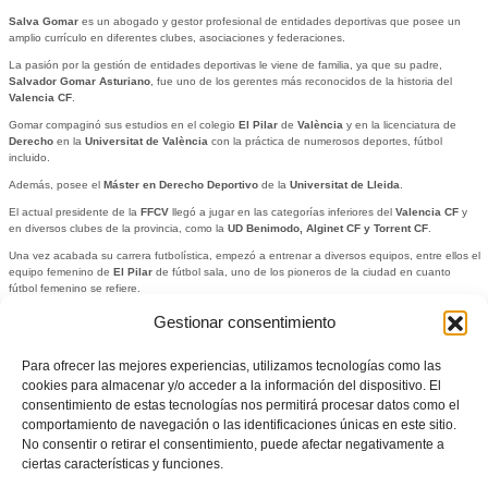
Salva Gomar
es un abogado y gestor profesional de entidades deportivas que posee un
amplio currículo en diferentes clubes, asociaciones y federaciones.
La pasión por la gestión de entidades deportivas le viene de familia, ya que su padre,
Salvador Gomar Asturiano
, fue uno de los gerentes más reconocidos de la historia del
Valencia CF
.
Gomar compaginó sus estudios en el colegio
El Pilar
de
València
y en la licenciatura de
Derecho
en la
Universitat de València
con la práctica de numerosos deportes, fútbol
incluido.
Además, posee el
Máster en Derecho Deportivo
de la
Universitat de Lleida
.
El actual presidente de la
FFCV
llegó a jugar en las categorías inferiores del
Valencia CF
y
en diversos clubes de la provincia, como la
UD Benimodo, Alginet CF y Torrent CF
.
Una vez acabada su carrera futbolística, empezó a entrenar a diversos equipos, entre ellos el
equipo femenino de
El Pilar
de fútbol sala, uno de los pioneros de la ciudad en cuanto
fútbol femenino se refiere.
Salva Gomar
también ha estado vinculado a la
Real Federación Española de Fútbol
Gestionar consentimiento
durante muchos años. Allí fue durante 1
1
años el
coordinador de la Licencia de Agentes
de Futbolistas y director del Curso de Agentes de Futbolistas
que impartió la
RFEF
.
Para ofrecer las mejores experiencias, utilizamos tecnologías como las
Además, el presidente compaginó su actividad laboral con impartir clases en el
Curso de
cookies para almacenar y/o acceder a la información del dispositivo. El
Gestión de Entidades Deportivas
de la
Universitat Politècnica de València
.
consentimiento de estas tecnologías nos permitirá procesar datos como el
Gomar
estuvo también involucrado en la gestión del
Valencia CF
, ya que se encargó de
comportamiento de navegación o las identificaciones únicas en este sitio.
presidir el
Mestalla CF
(filial del primer equipo) durante nueve temporadas.
No consentir o retirar el consentimiento, puede afectar negativamente a
ciertas características y funciones.
Los tres últimos años antes de acceder a la presidencia,
Salva Gomar
ejerció de
Secretario
General en la FFCV
. Fue su última experiencia como gestor de entidades deportivas, clave