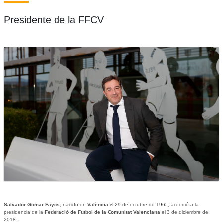
Presidente de la FFCV
Salvador Gomar Fayos
, nacido en
València
el
29
de octubre de
1965,
accedió a la
presidencia de la
Federació de Futbol de la Comunitat Valenciana
el 3 de diciembre de
2018.