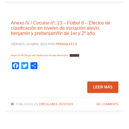
Anexo IV / Circular nº. 13 – Fútbol 8 – Efectos de
clasificación en niveles de iniciación alevín,
benjamín y prebenjamñín de 1er y 2º año
VIERNES, 14 ABRIL 2023
POR
PRENSA FFCV
Anexo-IV-F8-Efectos-de-Clasificacion-Niveles-de-Inciacio
Descarga
Facebook
Twitter
Compartir
LEER MÁS
PUBLICADO EN
CIRCULARES 2022/2023
NO COMMENTS