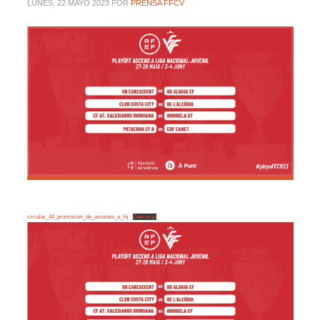
LUNES, 22 MAYO 2023
POR
PRENSA FFCV
circular_44_promocion_de_ascenso_a_lnj
Descarga