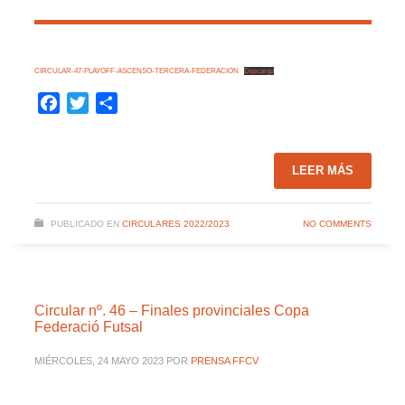
CIRCULAR-47-PLAYOFF-ASCENSO-TERCERA-FEDERACION
Descarga
Facebook
Twitter
Compartir
LEER MÁS
PUBLICADO EN
CIRCULARES 2022/2023
NO COMMENTS
Circular nº. 46 – Finales provinciales Copa
Federació Futsal
MIÉRCOLES, 24 MAYO 2023
POR
PRENSA FFCV