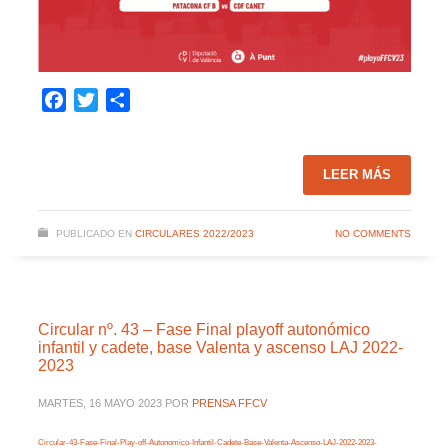
Facebook
Twitter
Compartir
LEER MÁS
PUBLICADO EN
CIRCULARES 2022/2023
NO COMMENTS
Circular nº. 43 – Fase Final playoff autonómico
infantil y cadete, base Valenta y ascenso LAJ 2022-
2023
MARTES, 16 MAYO 2023
POR
PRENSA FFCV
Circular-43-Fase-Final-Play-off-Autonomico-Infantil-Cadete-Base-Valenta-Ascenso-LAJ-2022-2023-