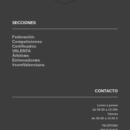
SECCIONES
Federación
Competiciones
Certificados
VALENTA
Árbitræs
Entrenadoræs
#somValenciana
CONTACTO
Lunes a jueves
de 09:30 a 15.00h
Viernes
de 09:30 a 14.00 h
TELÉFONO
963 510 619