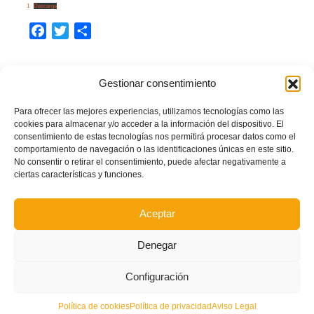
1
Descarga
Facebook
Twitter
Compartir
CIRCULAR Nº.43
Gestionar consentimiento
LEER MÁS
Para ofrecer las mejores experiencias, utilizamos tecnologías como las
cookies para almacenar y/o acceder a la información del dispositivo. El
PUBLICADO EN
CIRCULARES 2022/2023
NO COMMENTS
consentimiento de estas tecnologías nos permitirá procesar datos como el
comportamiento de navegación o las identificaciones únicas en este sitio.
No consentir o retirar el consentimiento, puede afectar negativamente a
ciertas características y funciones.
Circular nº. 42 – Copa Federació infantil-cadete-
juvenil Valenta futsal Castellón/Valencia 2022-2023
Aceptar
MIÉRCOLES, 03 MAYO 2023
POR
PRENSA FFCV
Denegar
Circular-42-Copa-Federacion-Inf-Cad-Juv-Castellon-Valencia-2022-2023
Descarga
Configuración
Facebook
Twitter
Compartir
Política de cookies
Política de privacidad
Aviso Legal