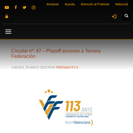
Intranet
Ayuda
Atenció al Federat
Valencià
Circular nº. 47 – Playoff ascenso a Tercera
Federación
JUEVES, 25 MAYO 2023
POR
PRENSA FFCV