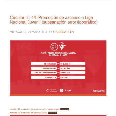
Circular nº. 44 -Promoción de ascenso a Liga
Nacional Juvenil (subsanación error tipográfico)
MIÉRCOLES, 24 MAYO 2023
POR
PRENSA FFCV
circular_44_promocion_de_ascenso_a_lnj_subsanacion
Descarga
circular_44_promocion_de_ascenso_a_lnj
Descarga