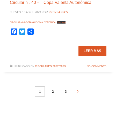
Circular nº. 40 – II Copa Valenta Autonòmica
JUEVES, 13 ABRIL 2023
POR
PRENSA FFCV
CIRCULAR-40-II-COPA-VALENTA-AUTONOMICA
Descarga
Facebook
Twitter
Compartir
LEER MÁS
PUBLICADO EN
CIRCULARES 2022/2023
NO COMMENTS
2
3
1