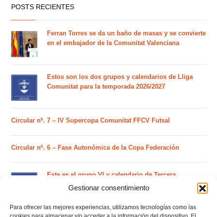
POSTS RECIENTES
Ferran Torres se da un baño de masas y se convierte
en el embajador de la Comunitat Valenciana
Estos son los dos grupos y calendarios de Lliga
Comunitat para la temporada 2026/2027
Circular nº. 7 – IV Supercopa Comunitat FFCV Futsal
Circular nº. 6 – Fase Autonómica de la Copa Federación
Este es el grupo VI y calendario de Tercera
Federación RFEF para la temporada 2026/2027
Gestionar consentimiento
Para ofrecer las mejores experiencias, utilizamos tecnologías como las
cookies para almacenar y/o acceder a la información del dispositivo. El