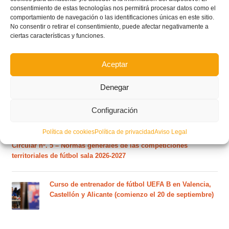
Este es el grupo de la Lliga Autonòmica Juvenil de
consentimiento de estas tecnologías nos permitirá procesar datos como el
fútbol sala de la temporada 2026/2027
comportamiento de navegación o las identificaciones únicas en este sitio.
No consentir o retirar el consentimiento, puede afectar negativamente a
ciertas características y funciones.
El calendario del grupo VI de Tercera Federación
RFEF para la temporada 2026/27 se sorteará el
Aceptar
martes 4 de agosto
Denegar
Nuevo curso de Entrenador de fútbol Licencia UEFA
C que comenzará en noviembre 2026 (agotadas las
Configuración
plazas del curso de septiembre)
Política de cookies
Política de privacidad
Aviso Legal
Circular nº. 5 – Normas generales de las competiciones
territoriales de fútbol sala 2026-2027
Curso de entrenador de fútbol UEFA B en Valencia,
Castellón y Alicante (comienzo el 20 de septiembre)