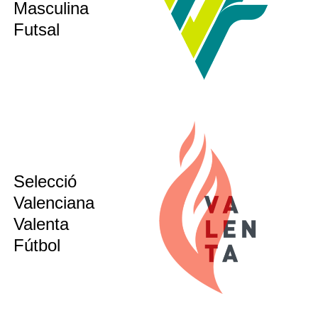
Masculina
sub16
Futsal
Selecció
sub12
sub14
Valenciana
sub16
Valenta
sub21
Fútbol