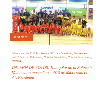
Read more +
Read
l
26 de mayo de 2026 Por Prensa FFCV en
Actualidad
,
Futsal masc.
21 de
sub10 Selecció Valenciana
,
Noticias Fútbol Sala
,
Noticias Selecciones
,
sub10
c.
Portada
Porta
ciana
,
GALERÍA DE FOTOS: Triangular de la Selecció
CON
as
Valenciana masculina sub10 de fútbol sala en
de l
SUMA Alfafar
fútb
área
vas
 a