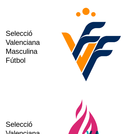
sub12
Selecció
sub14
Valenciana
sub16
Masculina
ion´s CUP
Fútbol
Selecció
sub 17
Valenciana