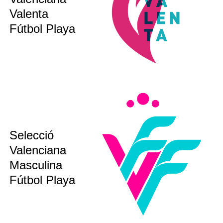
sub 20
Valenta
bsoluta
Fútbol Playa
sub12
Selecció
sub14
Valenciana
sub16
sub19
Masculina
bsoluta
Fútbol Playa