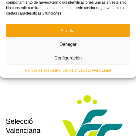
comportamiento de navegación o las identificaciones únicas en este sitio.
No consentir o retirar el consentimiento, puede afectar negativamente a
ciertas características y funciones.
sub10
Selecció
Aceptar
sub12
Valenciana
sub14
Denegar
Valenta
sub16
Futsal
Configuración
Política de cookies
Política de privacidad
Aviso Legal
Selecció
sub10
sub12
Valenciana
sub14