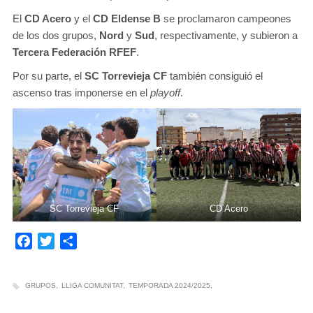
El
CD Acero
y el
CD Eldense B
se proclamaron campeones
de los dos grupos,
Nord
y
Sud
, respectivamente, y subieron a
Tercera Federación RFEF
.
Por su parte, el
SC Torrevieja CF
también consiguió el
ascenso tras imponerse en el
playoff
.
SC Torrevieja CF
CD Acero
Facebook
Twitter
Compartir
GRUPOS
LLIGA COMUNITAT
TEMPORADA 2024/2025