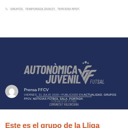
GRUPOS
TEMPORADA 2026/27
TERCERA RFEF
Prensa FFCV
VIERNES, 31 JULIO 2026
/
PUBLICADO EN
ACTUALIDAD
,
GRUPOS
FFCV
,
NOTICIAS FÚTBOL SALA
,
PORTADA
Este es el grupo de la Lliga