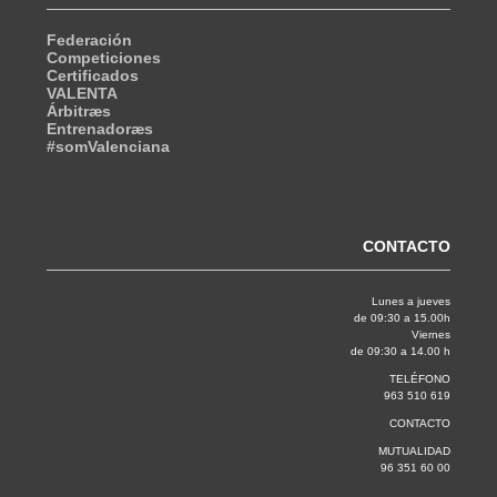
Federación
Competiciones
Certificados
VALENTA
Árbitræs
Entrenadoræs
#somValenciana
CONTACTO
Lunes a jueves
de 09:30 a 15.00h
Viernes
de 09:30 a 14.00 h
TELÉFONO
963 510 619
CONTACTO
MUTUALIDAD
96 351 60 00