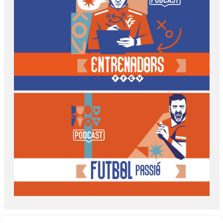
#somValenciana
Entrenadors FFCV
Futbol Passió