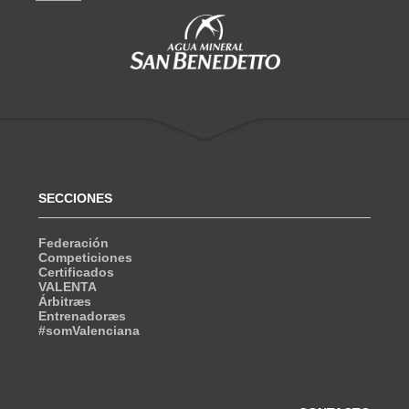
SECCIONES
Federación
Competiciones
Certificados
VALENTA
Árbitræs
Entrenadoræs
#somValenciana