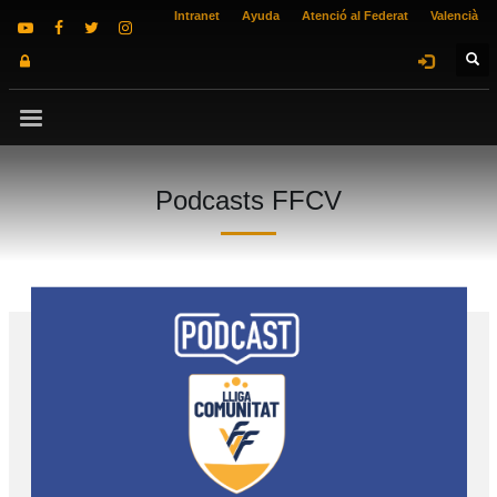
Intranet
Ayuda
Atenció al Federat
Valencià
Podcasts FFCV