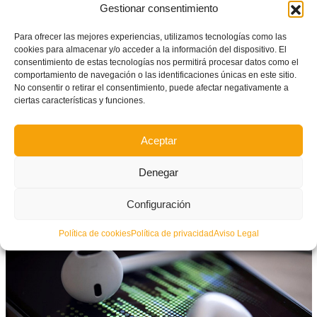
Gestionar consentimiento
La Federació de Futbol de la Comunitat Valenciana
Para ofrecer las mejores experiencias, utilizamos tecnologías como las
cookies para almacenar y/o acceder a la información del dispositivo. El
colabora con diversas radios de la Comunitat para
consentimiento de estas tecnologías nos permitirá procesar datos como el
ofrecerte contenidos en formato podcast que acercan
comportamiento de navegación o las identificaciones únicas en este sitio.
No consentir o retirar el consentimiento, puede afectar negativamente a
el fútbol y el fútbol sala.
ciertas características y funciones.
De esta forma, aquí tienes a tu disposición contenidos
que de otra manera serían más difícil encontrar.
Aceptar
Desde la FFCV promocionam
os lo que más nos
Denegar
gusta: el fútbol en todas sus modalidades y sin
Configuración
distinción de género.
Política de cookies
Política de privacidad
Aviso Legal