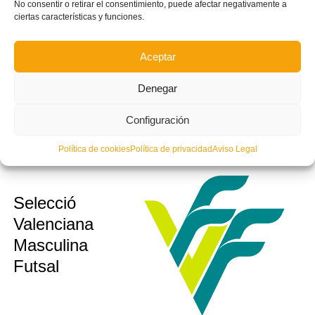
sub12
No consentir o retirar el consentimiento, puede afectar negativamente a
Valenciana
ciertas características y funciones.
sub14
Valenta
sub16
Futsal
Aceptar
Denegar
Configuración
Política de cookies
Política de privacidad
Aviso Legal
Selecció
sub10
sub12
Valenciana
sub14
Masculina
sub16
Futsal