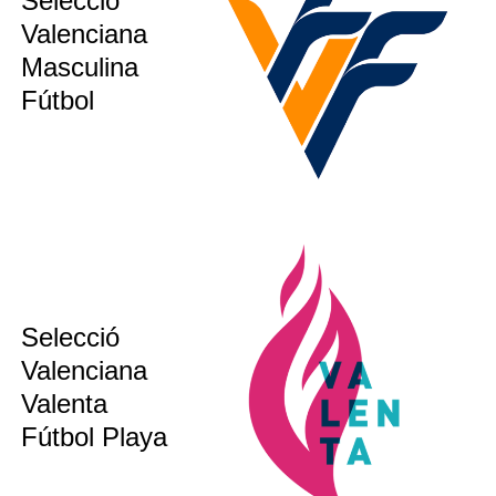
Selecció
sub14
Valenciana
sub16
Masculina
ion´s CUP
Fútbol
Selecció
sub 17
Valenciana
sub 20
Valenta
bsoluta
Fútbol Playa