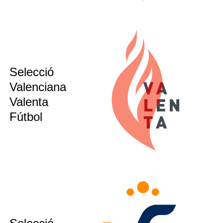
Selecció
sub12
sub14
Valenciana
sub16
Valenta
sub21
Fútbol
sub12