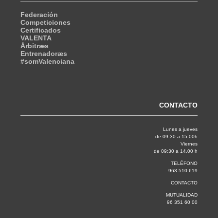
Federación
Competiciones
Certificados
VALENTA
Árbitræs
Entrenadoræs
#somValenciana
CONTACTO
Lunes a jueves
de 09:30 a 15.00h
Viernes
de 09:30 a 14.00 h
TELÉFONO
963 510 619
CONTACTO
MUTUALIDAD
96 351 60 00