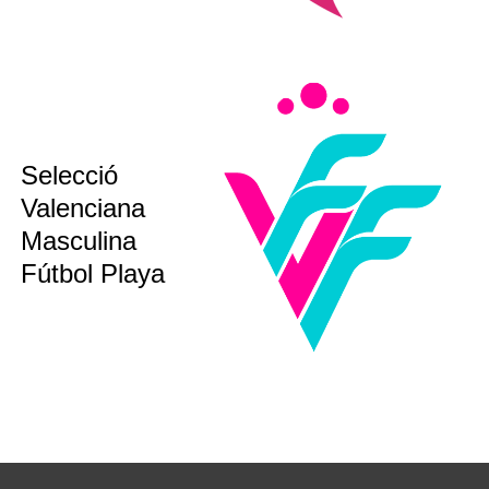
sub12
Selecció
sub14
Valenciana
sub16
sub19
Masculina
bsoluta
Fútbol Playa