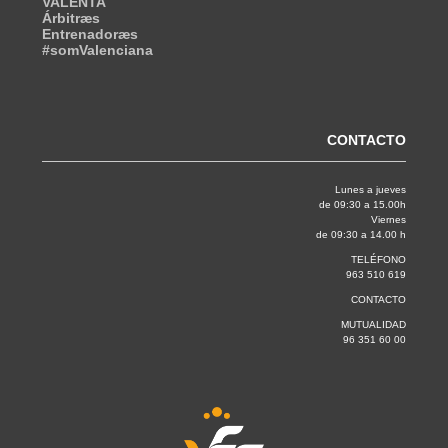
VALENTA
Árbitræs
Entrenadoræs
#somValenciana
CONTACTO
Lunes a jueves
de 09:30 a 15.00h
Viernes
de 09:30 a 14.00 h
TELÉFONO
963 510 619
CONTACTO
MUTUALIDAD
96 351 60 00