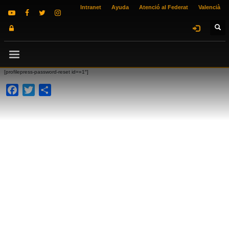
Intranet
Ayuda
Atenció al Federat
Valencià
[profilepress-password-reset id=»1″]
Facebook
Twitter
Compartir