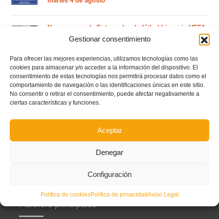
martes 4 de agosto
Nuevo curso de Entrenador de fútbol Licencia UEFA
C que comenzará en noviembre 2026 (agotadas las
Gestionar consentimiento
plazas del curso de septiembre)
Para ofrecer las mejores experiencias, utilizamos tecnologías como las
cookies para almacenar y/o acceder a la información del dispositivo. El
Circular nº. 5 – Normas generales de las competiciones
consentimiento de estas tecnologías nos permitirá procesar datos como el
territoriales de fútbol sala 2026-2027
comportamiento de navegación o las identificaciones únicas en este sitio.
No consentir o retirar el consentimiento, puede afectar negativamente a
ciertas características y funciones.
Curso de entrenador de fútbol UEFA B en Valencia,
Castellón y Alicante (comienzo el 20 de septiembre)
Aceptar
Denegar
Configuración
Política de cookies
Política de privacidad
Aviso Legal
Partners principales