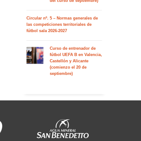
del curso de septiembre)
Circular nº. 5 – Normas generales de
las competiciones territoriales de
fútbol sala 2026-2027
Curso de entrenador de
fútbol UEFA B en Valencia,
Castellón y Alicante
(comienzo el 20 de
septiembre)