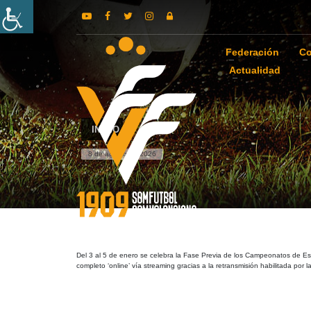
Federación
Co
Actualidad
INICIO
8 de agosto de 2026
Del 3 al 5 de enero se celebra la Fase Previa de los Campeonatos de 
completo ‘online’ vía streaming gracias a la retransmisión habilitada por 