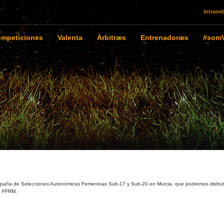
Intranet
mpeticiones
Valenta
Àrbitræs
Entrenadoræs
#somV
España de Selecciones Autonómicas Femeninas Sub-17 y Sub-20 en Murcia, que podremos disfruta
la FFRM.