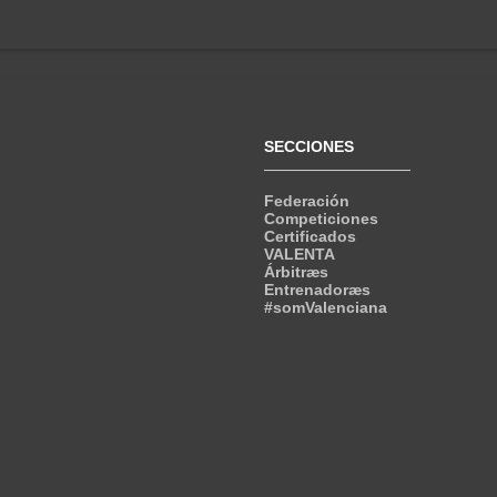
SECCIONES
Federación
Competiciones
Certificados
VALENTA
Árbitræs
Entrenadoræs
#somValenciana