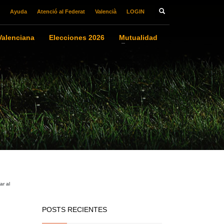
Ayuda
Atenció al Federat
Valencià
LOGIN
alenciana
Elecciones 2026
Mutualidad
r al
POSTS RECIENTES