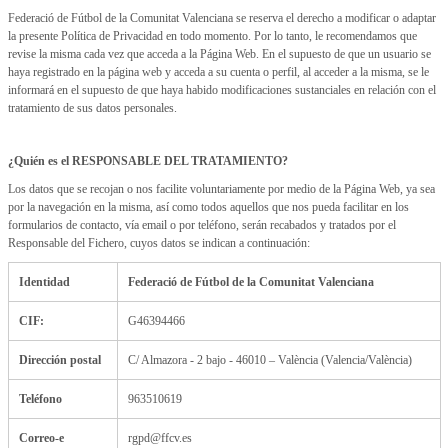
Federació de Fútbol de la Comunitat Valenciana se reserva el derecho a modificar o adaptar
la presente Política de Privacidad en todo momento. Por lo tanto, le recomendamos que
revise la misma cada vez que acceda a la Página Web. En el supuesto de que un usuario se
haya registrado en la página web y acceda a su cuenta o perfil, al acceder a la misma, se le
informará en el supuesto de que haya habido modificaciones sustanciales en relación con el
tratamiento de sus datos personales.
¿Quién es el RESPONSABLE DEL TRATAMIENTO?
Los datos que se recojan o nos facilite voluntariamente por medio de la Página Web, ya sea
por la navegación en la misma, así como todos aquellos que nos pueda facilitar en los
formularios de contacto, vía email o por teléfono, serán recabados y tratados por el
Responsable del Fichero, cuyos datos se indican a continuación:
Identidad
Federació de Fútbol de la Comunitat Valenciana
CIF:
G46394466
Dirección postal
C/ Almazora - 2 bajo - 46010 – València (Valencia/València)
Teléfono
963510619
Correo-e
rgpd@ffcv.es