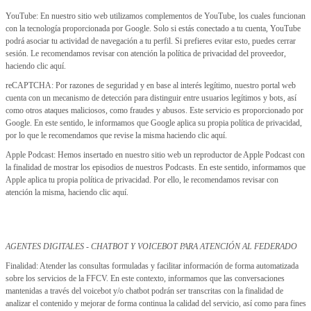
YouTube: En nuestro sitio web utilizamos complementos de YouTube, los cuales funcionan
con la tecnología proporcionada por Google. Solo si estás conectado a tu cuenta, YouTube
podrá asociar tu actividad de navegación a tu perfil. Si prefieres evitar esto, puedes cerrar
sesión. Le recomendamos revisar con atención la política de privacidad del proveedor,
haciendo clic aquí.
reCAPTCHA: Por razones de seguridad y en base al interés legítimo, nuestro portal web
cuenta con un mecanismo de detección para distinguir entre usuarios legítimos y bots, así
como otros ataques maliciosos, como fraudes y abusos. Este servicio es proporcionado por
Google. En este sentido, le informamos que Google aplica su propia política de privacidad,
por lo que le recomendamos que revise la misma haciendo clic aquí.
Apple Podcast: Hemos insertado en nuestro sitio web un reproductor de Apple Podcast con
la finalidad de mostrar los episodios de nuestros Podcasts. En este sentido, informamos que
Apple aplica tu propia política de privacidad. Por ello, le recomendamos revisar con
atención la misma, haciendo clic aquí.
AGENTES DIGITALES - CHATBOT Y VOICEBOT PARA ATENCIÓN AL FEDERADO
Finalidad: Atender las consultas formuladas y facilitar información de forma automatizada
sobre los servicios de la FFCV. En este contexto, informamos que las conversaciones
mantenidas a través del voicebot y/o chatbot podrán ser transcritas con la finalidad de
analizar el contenido y mejorar de forma continua la calidad del servicio, así como para fines