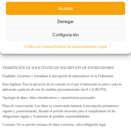
detección y análisis de posibles ataques y, posteriormente, se anonimizarán o eliminarán,
salvo que deban conservarse por obligación legal o hasta el cumplimiento del plazo de
Aceptar
prescripción de las acciones legales que pudieran derivarse.
Cesiones: Los datos podrán ser comunicados a las autoridades competentes en caso de
Denegar
detectar actividades ilícitas o amenazas a la seguridad.
Transferencias internacionales: No se prevén transferencias internacionales de datos.
Configuración
Decisiones automatizadas y elaboraciones de perfiles: No se realizan decisiones
Política de cookies
Política de privacidad
Aviso Legal
automatizadas, aunque se podrían aplicar mecanismos de análisis de patrones de
comportamiento con fines de ciberseguridad.
TRAMITACIÓN DE SOLICITUDES DE INSCRIPCIÓN DE ENTRENADORES
Finalidad: Gestionar y formalizar la inscripción de entrenadores en la Federación.
Base legítima: Para la ejecución de un contrato en el que el interesado es parte o para la
aplicación a petición de este de medidas precontractuales (art.6.1.b) RGPD).
Tipología de datos: datos identificativos y características personales.
Plazo de conservación: Los datos se conservarán mientras la inscripción permanezca
vigente y, posteriormente, durante el período necesario para el cumplimiento de las
obligaciones legales y la atención de posibles responsabilidades.
Cesiones: No se prevén cesiones de datos a terceros, salvo obligación legal.