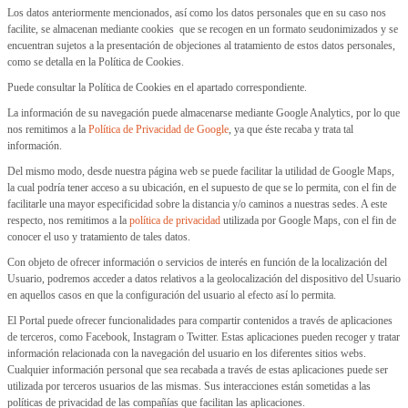
Los datos anteriormente mencionados, así como los datos personales que en su caso nos
facilite, se almacenan mediante cookies que se recogen en un formato seudonimizados y se
encuentran sujetos a la presentación de objeciones al tratamiento de estos datos personales,
como se detalla en la Política de Cookies.
Puede consultar la Política de Cookies en el apartado correspondiente.
La información de su navegación puede almacenarse mediante Google Analytics, por lo que
nos remitimos a la
Política de Privacidad de Google
, ya que éste recaba y trata tal
información.
Del mismo modo, desde nuestra página web se puede facilitar la utilidad de Google Maps,
la cual podría tener acceso a su ubicación, en el supuesto de que se lo permita, con el fin de
facilitarle una mayor especificidad sobre la distancia y/o caminos a nuestras sedes. A este
respecto, nos remitimos a la
política de privacidad
utilizada por Google Maps, con el fin de
conocer el uso y tratamiento de tales datos.
Con objeto de ofrecer información o servicios de interés en función de la localización del
Usuario, podremos acceder a datos relativos a la geolocalización del dispositivo del Usuario
en aquellos casos en que la configuración del usuario al efecto así lo permita.
El Portal puede ofrecer funcionalidades para compartir contenidos a través de aplicaciones
de terceros, como Facebook, Instagram o Twitter. Estas aplicaciones pueden recoger y tratar
información relacionada con la navegación del usuario en los diferentes sitios webs.
Cualquier información personal que sea recabada a través de estas aplicaciones puede ser
utilizada por terceros usuarios de las mismas. Sus interacciones están sometidas a las
políticas de privacidad de las compañías que facilitan las aplicaciones.