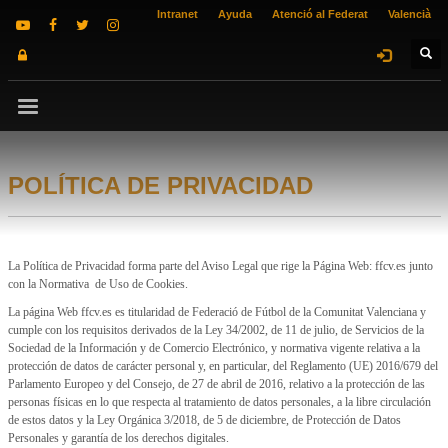
Intranet
Ayuda
Atenció al Federat
Valencià
POLÍTICA DE PRIVACIDAD
La Política de Privacidad forma parte del Aviso Legal que rige la Página Web: ffcv.es junto
con la Normativa de Uso de Cookies.
La página Web ffcv.es es titularidad de Federació de Fútbol de la Comunitat Valenciana y
cumple con los requisitos derivados de la Ley 34/2002, de 11 de julio, de Servicios de la
Sociedad de la Información y de Comercio Electrónico, y normativa vigente relativa a la
protección de datos de carácter personal y, en particular, del Reglamento (UE) 2016/679 del
Parlamento Europeo y del Consejo, de 27 de abril de 2016, relativo a la protección de las
personas físicas en lo que respecta al tratamiento de datos personales, a la libre circulación
de estos datos y la Ley Orgánica 3/2018, de 5 de diciembre, de Protección de Datos
Personales y garantía de los derechos digitales.