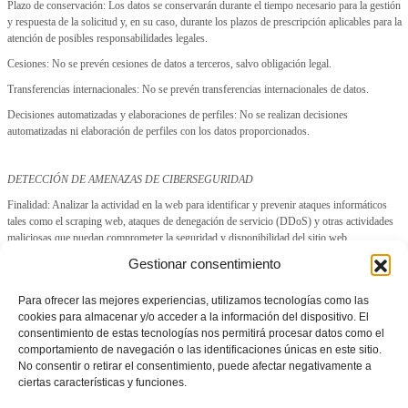
Plazo de conservación: Los datos se conservarán durante el tiempo necesario para la gestión
y respuesta de la solicitud y, en su caso, durante los plazos de prescripción aplicables para la
atención de posibles responsabilidades legales.
Cesiones: No se prevén cesiones de datos a terceros, salvo obligación legal.
Transferencias internacionales: No se prevén transferencias internacionales de datos.
Decisiones automatizadas y elaboraciones de perfiles: No se realizan decisiones
automatizadas ni elaboración de perfiles con los datos proporcionados.
DETECCIÓN DE AMENAZAS DE CIBERSEGURIDAD
Finalidad: Analizar la actividad en la web para identificar y prevenir ataques informáticos
tales como el scraping web, ataques de denegación de servicio (DDoS) y otras actividades
maliciosas que puedan comprometer la seguridad y disponibilidad del sitio web.
Gestionar consentimiento
Base legítima: Cumplimiento de obligaciones legales (artículo 6.1.c) RGPD) e interés
público (artículo 6.1.e) RGPD).
Para ofrecer las mejores experiencias, utilizamos tecnologías como las
Tipología de datos: Podemos recopilar y almacenar información técnica, incluyendo, pero
cookies para almacenar y/o acceder a la información del dispositivo. El
no limitado a, direcciones IP, agentes de usuario, registros de acceso, marcas de tiempo y
consentimiento de estas tecnologías nos permitirá procesar datos como el
patrones de navegación. En caso de detectar actividad sospechosa, nos reservamos el
comportamiento de navegación o las identificaciones únicas en este sitio.
derecho de recopilar y conservar información adicional, incluyendo, pero no limitado a, el
No consentir o retirar el consentimiento, puede afectar negativamente a
contenido de las solicitudes HTTP, cookies y otros datos relevantes.
ciertas características y funciones.
Plazo de conservación: Los datos se conservarán durante el tiempo necesario para la