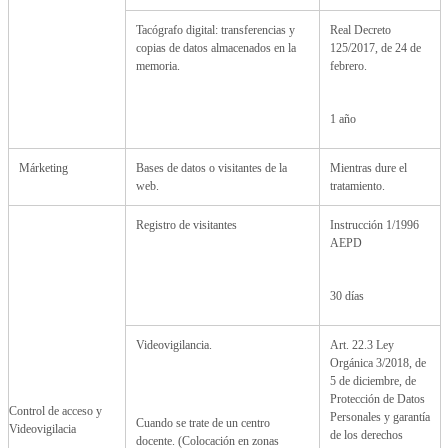
Tacógrafo digital: transferencias y
Real Decreto
copias de datos almacenados en la
125/2017, de 24 de
memoria.
febrero.
1 año
Márketing
Bases de datos o visitantes de la
Mientras dure el
web.
tratamiento.
Registro de visitantes
Instrucción 1/1996
AEPD
30 días
Videovigilancia.
Art. 22.3 Ley
Orgánica 3/2018, de
5 de diciembre, de
Protección de Datos
Control de acceso y
Personales y garantía
Cuando se trate de un centro
Videovigilacia
de los derechos
docente. (Colocación en zonas