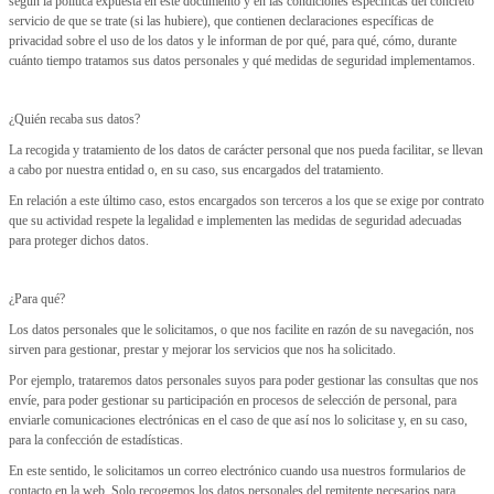
según la política expuesta en este documento y en las condiciones específicas del concreto
servicio de que se trate (si las hubiere), que contienen declaraciones específicas de
privacidad sobre el uso de los datos y le informan de por qué, para qué, cómo, durante
cuánto tiempo tratamos sus datos personales y qué medidas de seguridad implementamos.
¿Quién recaba sus datos?
La recogida y tratamiento de los datos de carácter personal que nos pueda facilitar, se llevan
a cabo por nuestra entidad o, en su caso, sus encargados del tratamiento.
En relación a este último caso, estos encargados son terceros a los que se exige por contrato
que su actividad respete la legalidad e implementen las medidas de seguridad adecuadas
para proteger dichos datos.
¿Para qué?
Los datos personales que le solicitamos, o que nos facilite en razón de su navegación, nos
sirven para gestionar, prestar y mejorar los servicios que nos ha solicitado.
Por ejemplo, trataremos datos personales suyos para poder gestionar las consultas que nos
envíe, para poder gestionar su participación en procesos de selección de personal, para
enviarle comunicaciones electrónicas en el caso de que así nos lo solicitase y, en su caso,
para la confección de estadísticas.
En este sentido, le solicitamos un correo electrónico cuando usa nuestros formularios de
contacto en la web. Solo recogemos los datos personales del remitente necesarios para