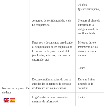
10 años
(prescripción penal)
Acuerdos de confidencialidad y de
Siempre el plazo de
no competencia.
duración de la
obligación o de la
confidencialidad
Registros y documentos acreditando
Mientras dure el
el cumplimiento de los requisitos de
tratamiento de los
la normativa de protección de datos
datos y después
(auditorías, informes, contratos de
durante
encargado, etc)
3 años
Documentación acreditando que se
Durante 3 años
atienden las solicitudes de ejercicio
después de la
de derechos de los interesados
solicitud
Normativa de protección
de datos
Logs/Registros de accesos a los
2 años
sistemas de información