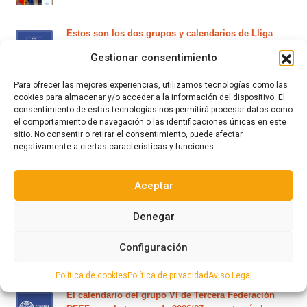
Estos son los dos grupos y calendarios de Lliga
Comunitat para la temporada 2026/2027
Gestionar consentimiento
Para ofrecer las mejores experiencias, utilizamos tecnologías como las
Circular nº. 7 – IV Supercopa Comunitat FFCV Futsal
cookies para almacenar y/o acceder a la información del dispositivo. El
consentimiento de estas tecnologías nos permitirá procesar datos como
el comportamiento de navegación o las identificaciones únicas en este
Circular nº. 6 – Fase Autonómica de la Copa Federación
sitio. No consentir o retirar el consentimiento, puede afectar
negativamente a ciertas características y funciones.
Este es el grupo VI y calendario de Tercera
Aceptar
Federación RFEF para la temporada 2026/2027
Denegar
Este es el grupo de la Lliga Autonòmica Juvenil de
Configuración
fútbol sala de la temporada 2026/2027
Política de cookies
Política de privacidad
Aviso Legal
El calendario del grupo VI de Tercera Federación