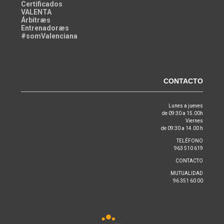
Certificados
VALENTA
Árbitræs
Entrenadoræs
#somValenciana
CONTACTO
Lunes a jueves
de 09:30 a 15.00h
Viernes
de 09:30 a 14.00 h
TELÉFONO
963 510 619
CONTACTO
MUTUALIDAD
96 351 60 00