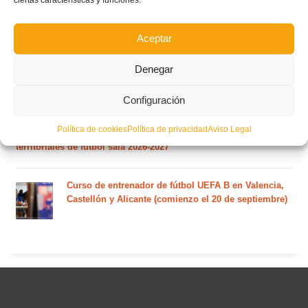
El calendario del grupo VI de Tercera Federación
RFEF para la temporada 2026/27 se sorteará el
martes 4 de agosto
Aceptar
Nuevo curso de Entrenador de fútbol Licencia UEFA
Denegar
C que comenzará en noviembre 2026 (agotadas las
plazas del curso de septiembre)
Configuración
Política de cookies
Política de privacidad
Aviso Legal
Circular nº. 5 – Normas generales de las competiciones
territoriales de fútbol sala 2026-2027
Curso de entrenador de fútbol UEFA B en Valencia,
Castellón y Alicante (comienzo el 20 de septiembre)