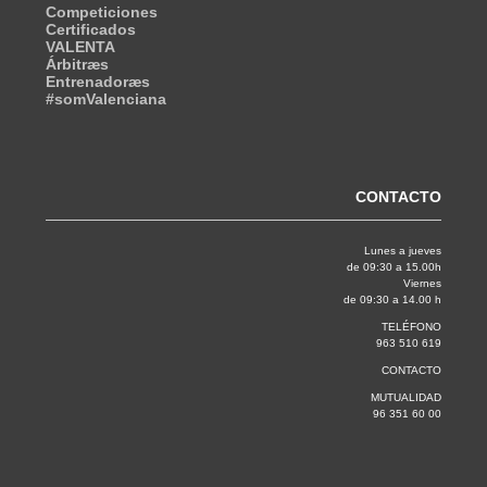
Competiciones
Certificados
VALENTA
Árbitræs
Entrenadoræs
#somValenciana
CONTACTO
Lunes a jueves
de 09:30 a 15.00h
Viernes
de 09:30 a 14.00 h
TELÉFONO
963 510 619
CONTACTO
MUTUALIDAD
96 351 60 00