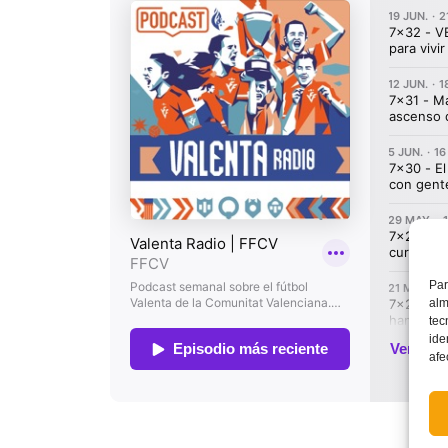
Par
alm
tec
ide
afe