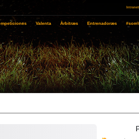
Intranet
mpeticiones
Valenta
Àrbitræs
Entrenadoræs
#somV