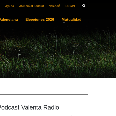
Ayuda
Atenció al Federat
Valencià
LOGIN
alenciana
Elecciones 2026
Mutualidad
Podcast Valenta Radio