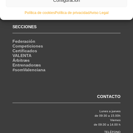
Configuración
Política de cookies
Política de privacidad
Aviso Legal
SECCIONES
Federación
Competiciones
Certificados
VALENTA
Árbitræs
Entrenadoræs
#somValenciana
CONTACTO
Lunes a jueves
de 09:30 a 15.00h
Viernes
de 09:30 a 14.00 h
TELÉFONO