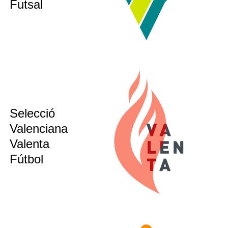
Futsal
Selecció
sub12
sub14
Valenciana
sub16
Valenta
sub21
Fútbol