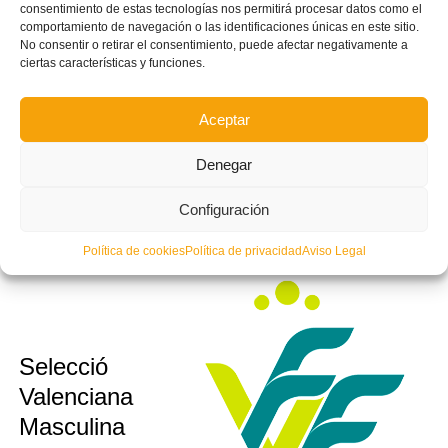
consentimiento de estas tecnologías nos permitirá procesar datos como el
comportamiento de navegación o las identificaciones únicas en este sitio.
No consentir o retirar el consentimiento, puede afectar negativamente a
sub10
Selecció
ciertas características y funciones.
sub12
Valenciana
sub14
Valenta
Aceptar
sub16
Futsal
Denegar
Configuración
Política de cookies
Política de privacidad
Aviso Legal
Selecció
sub10
sub12
Valenciana
sub14
Masculina
sub16