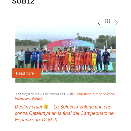
SUB12
Read more +
Read
3 de mayo de 2026 Por Prensa FFCV en
Fútbol masc. sub12 Selecció
2 de 
Valenciana
,
Portada
Valen
e
Destiny cruel
– La Selecció Valenciana cae
Davi
uye
contra Catalunya en la final del Campeonato de
reed
España sub-12 (0-2)
Cam