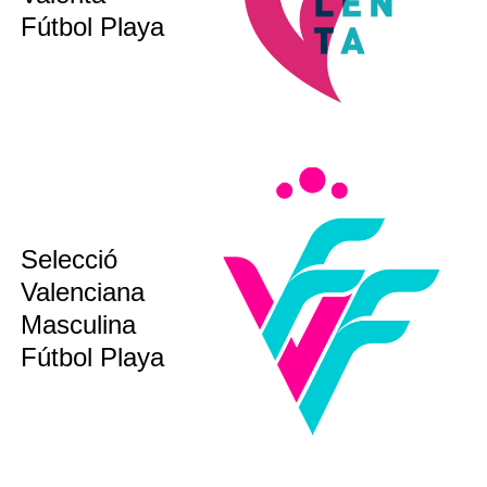
bsoluta
Fútbol Playa
sub12
Selecció
sub14
Valenciana
sub16
sub19
Masculina
bsoluta
Fútbol Playa