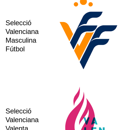
sub12
Selecció
sub14
Valenciana
sub16
Masculina
ion´s CUP
Fútbol
Selecció
sub 17
Valenciana
sub 20
Valenta