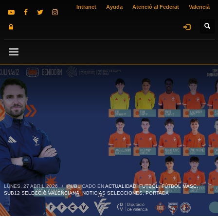
Intranet
Ayuda
Atenció al Federat
Valencià
LUNES, 27 ABRIL 2026
/
PUBLICADO EN
ACTUALIDAD
,
FUTBOL
,
FÚTBOL MASC.
SUB12 SELECCIÓ VALENCIANA
,
NOTICIAS SELECCIONES
,
PORTADA