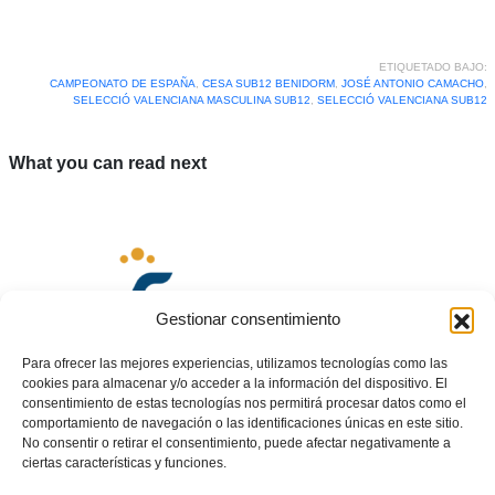
ETIQUETADO BAJO:
CAMPEONATO DE ESPAÑA
,
CESA SUB12 BENIDORM
,
JOSÉ ANTONIO CAMACHO
,
SELECCIÓ VALENCIANA MASCULINA SUB12
,
SELECCIÓ VALENCIANA SUB12
What you can read next
Gestionar consentimiento
Para ofrecer las mejores experiencias, utilizamos tecnologías como las
cookies para almacenar y/o acceder a la información del dispositivo. El
consentimiento de estas tecnologías nos permitirá procesar datos como el
comportamiento de navegación o las identificaciones únicas en este sitio.
No consentir o retirar el consentimiento, puede afectar negativamente a
ciertas características y funciones.
Acuerdos Comité de Apelación del 29 de diciembre de 2022