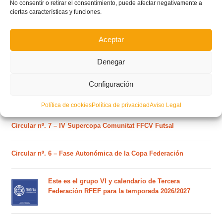
No consentir o retirar el consentimiento, puede afectar negativamente a
POSTS RECIENTES
ciertas características y funciones.
Ferran Torres se da un baño de masas y se convierte
Aceptar
en el embajador de la Comunitat Valenciana
Denegar
Estos son los dos grupos y calendarios de Lliga
Configuración
Comunitat para la temporada 2026/2027
Política de cookies
Política de privacidad
Aviso Legal
Circular nº. 7 – IV Supercopa Comunitat FFCV Futsal
Circular nº. 6 – Fase Autonómica de la Copa Federación
Este es el grupo VI y calendario de Tercera
Federación RFEF para la temporada 2026/2027