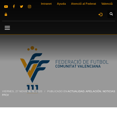
Intranet
Ayuda
Atenció al Federat
Valencià
VIERNES, 27 NOVIEMBRE 2020
/
PUBLICADO EN
ACTUALIDAD
,
APELACIÓN
,
NOTICIAS
FFCV