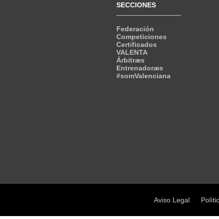
SECCIONES
Federación
Competiciones
Certificados
VALENTA
Árbitræs
Entrenadoræs
#somValenciana
Aviso Legal
Políti