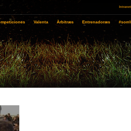
Intranet
mpeticiones
Valenta
Àrbitræs
Entrenadoræs
#somV