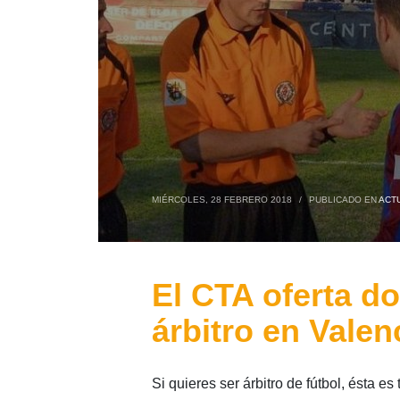
MIÉRCOLES, 28 FEBRERO 2018
/
PUBLICADO EN
ACT
El CTA oferta d
árbitro en Valen
Si quieres ser árbitro de fútbol, ésta e