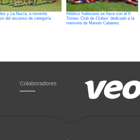
les y La Nucía, a noventa
Atlético Salesiano se hace con el II
os del ascenso de categoría
Torneo ‘Club de Clubes’ dedicado a la
memoria de Manolo Cabanes
Colaboradores