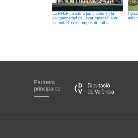
La RFEF insiste a los clubes en la
Hércu
obligatoriedad de llevar mascarilla en
minut
los estadios y campos de fútbol
Partners
principales