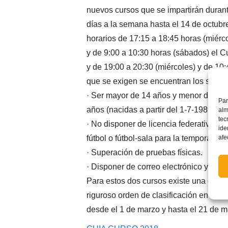
nuevos cursos que se impartirán duran
días a la semana hasta el 14 de octubr
horarios de 17:15 a 18:45 horas (miérc
y de 9:00 a 10:30 horas (sábados) el C
y de 19:00 a 20:30 (miércoles) y de 10:
que se exigen se encuentran los siguie
· Ser mayor de 14 años y menor de 27 (
Par
años (nacidas a partir del 1-7-1989).
alm
tec
· No disponer de licencia federativa (j
ide
afe
fútbol o fútbol-sala para la temporada 
· Superación de pruebas físicas.
· Disponer de correo electrónico y de a
Para estos dos cursos existe una oferta
riguroso orden de clasificación en las 
desde el 1 de marzo y hasta el 21 de 