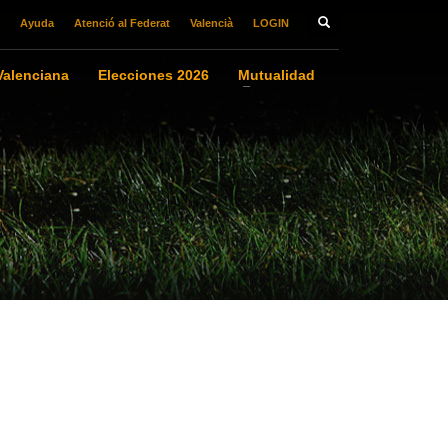
Ayuda
Atenció al Federat
Valencià
LOGIN
alenciana
Elecciones 2026
Mutualidad