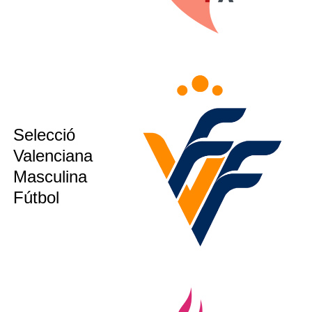
sub12
Selecció
sub14
Valenciana
sub16
Masculina
ion´s CUP
Fútbol