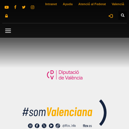
Intranet
Ayuda
Atenció al Federat
Valencià