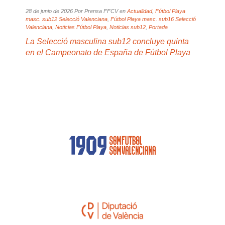
2
28 de junio de 2026 Por Prensa FFCV en
Actualidad
,
Fútbol Playa
13 de
masc. sub12 Selecció Valenciana
,
Fútbol Playa masc. sub16 Selecció
Selecc
Valenciana
,
Noticias Fútbol Playa
,
Noticias sub12
,
Portada
Fútbol
sub12
sub17
La Selecció masculina sub12 concluye quinta
aña
Valen
en el Campeonato de España de Fútbol Playa
Esto
Esp
Play
(Cád