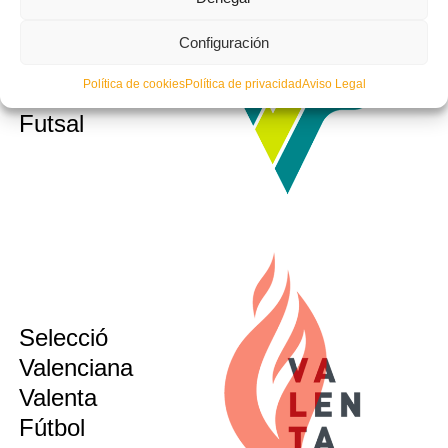
Selecció
sub10
Configuración
sub12
Valenciana
sub14
Política de cookies
Política de privacidad
Aviso Legal
Masculina
sub16
Futsal
Selecció
sub12
sub14
Valenciana
sub16
Valenta
sub21
Fútbol