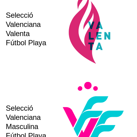
Selecció
sub 17
Valenciana
sub 20
Valenta
bsoluta
Fútbol Playa
sub12
Selecció
sub14
Valenciana
sub16
sub19
Masculina
bsoluta
Fútbol Playa