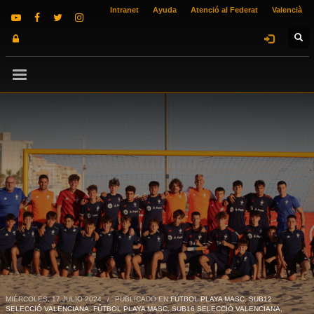
Intranet
Ayuda
Atenció al Federat
Valencià
MIÉRCOLES, 17 JULIO 2024
/
PUBLICADO EN
FÚTBOL PLAYA MASC. SUB12
SELECCIÓ VALENCIANA
,
FÚTBOL PLAYA MASC. SUB16 SELECCIÓ VALENCIANA
,