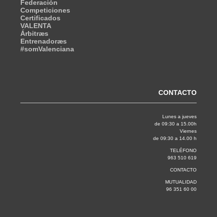
Federación
Competiciones
Certificados
VALENTA
Árbitræs
Entrenadoræs
#somValenciana
CONTACTO
Lunes a jueves
de 09:30 a 15.00h
Viernes
de 09:30 a 14.00 h
TELÉFONO
963 510 619
CONTACTO
MUTUALIDAD
96 351 60 00