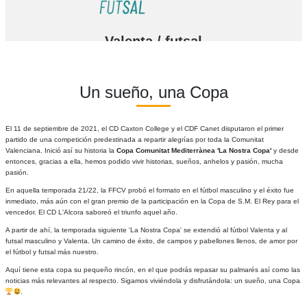
Valenta / futsal
Un sueño, una Copa
El 11 de septiembre de 2021, el CD Caxton College y el CDF Canet disputaron el primer
partido de una competición predestinada a repartir alegrías por toda la Comunitat
Valenciana. Inició así su historia la
Copa Comunitat Mediterrànea 'La Nostra Copa'
y desde
entonces, gracias a ella, hemos podido vivir historias, sueños, anhelos y pasión, mucha
pasión.
En aquella temporada 21/22, la FFCV probó el formato en el fútbol masculino y el éxito fue
inmediato, más aún con el gran premio de la participación en la Copa de S.M. El Rey para el
vencedor. El CD L'Alcora saboreó el triunfo aquel año.
A partir de ahí, la temporada siguiente 'La Nostra Copa' se extendió al fútbol Valenta y al
futsal masculino y Valenta. Un camino de éxito, de campos y pabellones llenos, de amor por
el fútbol y futsal más nuestro.
Aquí tiene esta copa su pequeño rincón, en el que podrás repasar su palmarés así como las
noticias más relevantes al respecto. Sigamos viviéndola y disfrutándola: un sueño, una Copa
.