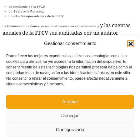
El presidente de la
FFCV
La
Secretaria Portavoz
Los dos
Vicepresidentes de la FFCV
y las cuentas 
La
Comisión Económica
se reúne al menos una vez al trimestre y
anuales de la 
FFCV
 son auditadas por un auditor 
independiente inscrito en el 
ROAC
 (
Registro Oficial de 
Gestionar consentimiento
Auditores Contables
).
Para ofrecer las mejores experiencias, utilizamos tecnologías como las
Después, sus decisiones y conclusiones se trasladan a la
Junta Directiva
para su posterior
cookies para almacenar y/o acceder a la información del dispositivo. El
aprobación.
consentimiento de estas tecnologías nos permitirá procesar datos como el
Manual de procedimiento de pagos
comportamiento de navegación o las identificaciones únicas en este sitio.
Este es el manual de procedimientos para aprobar los gastos de la
Federació de Futbol de
No consentir o retirar el consentimiento, puede afectar negativamente a
la Comunitat Valenciana
, aprobado por la
Comisión Económica
de la
FFCV
el 22/02/2019:
ciertas características y funciones.
Pagos
Firmas necesarias
Hasta 5.000€
Director Área Contabilidad y Asesor Económico
Aceptar
De 5.001€ a 25.000€
Director Área Contabilidad, Asesor Económico y Secretario General
Denegar
Más de 25.000€
Comisión Económica
Configuración