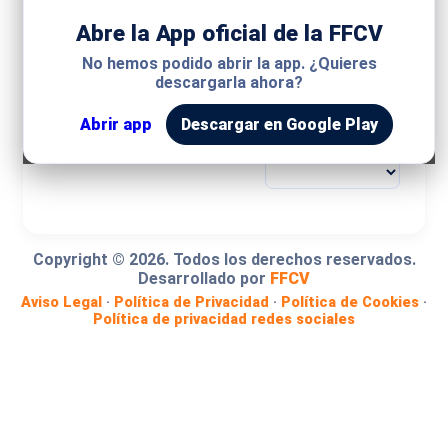
Abre la App oficial de la FFCV
MODALIDAD
No hemos podido abrir la app. ¿Quieres
descargarla ahora?
COMPETICIÓN
Abrir app
Descargar en Google Play
GRUPO
Copyright ©
2026
. Todos los derechos reservados.
Desarrollado por
FFCV
Aviso Legal
·
Política de Privacidad
·
Política de Cookies
·
Política de privacidad redes sociales