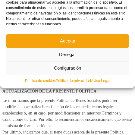
cookies para almacenar y/o acceder a la información del dispositivo. El
proporcionamos los enlaces a las políticas de privacidad de las redes sociales
consentimiento de estas tecnologías nos permitirá procesar datos como el
en las que la FFCV tiene presencia:
comportamiento de navegación o las identificaciones únicas en este sitio.
No consentir o retirar el consentimiento, puede afectar negativamente a
• Instagram:https://about.instagram.com/es-
ciertas características y funciones.
la/blog/announcements/instagram-community-datapolicy
• Facebook: https://es-es.facebook.com/privacy/policy/
Aceptar
• YouTube:https://www.youtube.com/intl/ALL_es/howyoutubeworks/our-
commitments/protectinguser-data/
• X: https://x.com/es/privacy
Denegar
• LinkedIn: https://es.linkedin.com/legal/privacy-policy
• Mastodon: https://mastodon.social/privacy-policy
Configuración
Recomendamos revisarlas periódicamente para conocer cómo se gestionan
Política de cookies
Política de privacidad
Aviso Legal
su información y qué opciones de configuración tiene a su disposición.
ACTUALIZACIÓN DE LA PRESENTE POLÍTICA
Le informamos que la presente Política de Redes Sociales podrá ser
modificada o actualizada en función de los requerimientos legales
establecidos o, en su caso, por modificaciones en nuestros Términos y
Condiciones de Uso. Por ello, le recomendamos encarecidamente que revise
la misma de forma periódica.
Por último, indicamos que, si tiene dudas acerca de la presente Política,