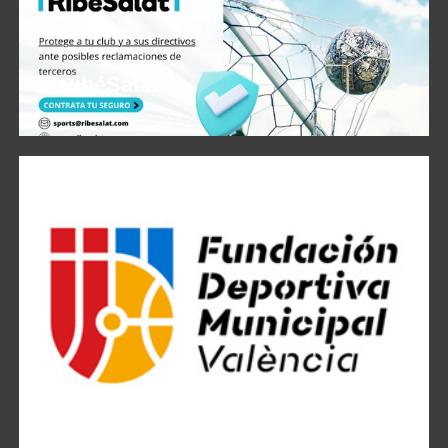
RibéSalat