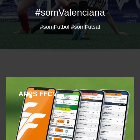
#somValenciana
#somFutbol #somFutsal
APPS FFCV