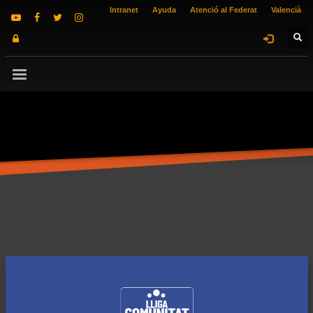
Intranet
Ayuda
Atenció al Federat
Valencià