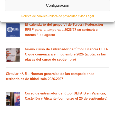
Este es el grupo de la Lliga Autonòmica Juvenil de
Configuración
fútbol sala de la temporada 2026/2027
Política de cookies
Política de privacidad
Aviso Legal
El calendario del grupo VI de Tercera Federación
RFEF para la temporada 2026/27 se sorteará el
martes 4 de agosto
Nuevo curso de Entrenador de fútbol Licencia UEFA
C que comenzará en noviembre 2026 (agotadas las
plazas del curso de septiembre)
Circular nº. 5 – Normas generales de las competiciones
territoriales de fútbol sala 2026-2027
Curso de entrenador de fútbol UEFA B en Valencia,
Castellón y Alicante (comienzo el 20 de septiembre)