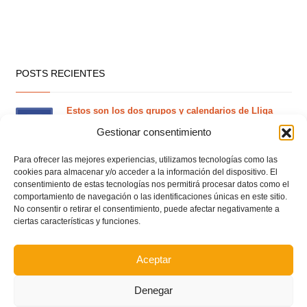
POSTS RECIENTES
Estos son los dos grupos y calendarios de Lliga
Comunitat para la temporada 2026/2027
Gestionar consentimiento
Para ofrecer las mejores experiencias, utilizamos tecnologías como las
cookies para almacenar y/o acceder a la información del dispositivo. El
Circular nº. 7 – IV Supercopa Comunitat FFCV Futsal
consentimiento de estas tecnologías nos permitirá procesar datos como el
comportamiento de navegación o las identificaciones únicas en este sitio.
No consentir o retirar el consentimiento, puede afectar negativamente a
Circular nº. 6 – Fase Autonómica de la Copa Federación
ciertas características y funciones.
Este es el grupo VI y calendario de Tercera
Aceptar
Federación RFEF para la temporada 2026/2027
Denegar