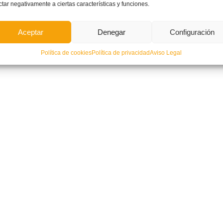
ctar negativamente a ciertas características y funciones.
Aceptar
Denegar
Configuración
as competiciones territoriales de fútbol sala 2026-2027
Política de cookies
Política de privacidad
Aviso Legal