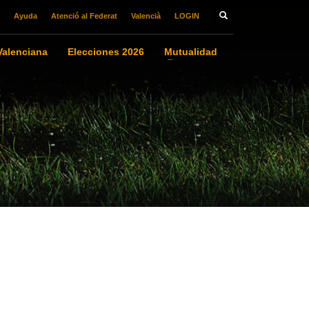
Ayuda
Atenció al Federat
Valencià
LOGIN
alenciana
Elecciones 2026
Mutualidad