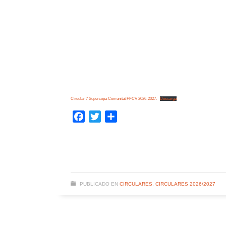
Circular 7 Supercopa Comunitat FFCV 2026-2027.
Descarga
Facebook
Twitter
Compartir
PUBLICADO EN
CIRCULARES
,
CIRCULARES 2026/2027