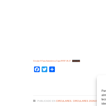
Circular 6 Fase Autonómica Copa RFEF 26-27
Descarga
Facebook
Twitter
Compartir
Par
alm
tec
PUBLICADO EN
CIRCULARES
,
CIRCULARES 2026/2027
ide