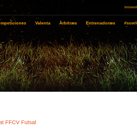
Intranet
mpeticiones
Valenta
Àrbitræs
Entrenadoræs
#somV
tat FFCV Futsal