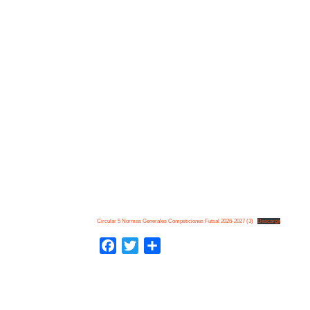
Circular 5 Normas Generales Competiciones Futsal 2026-2027 (3)
Descarga
Facebook
Twitter
Compartir