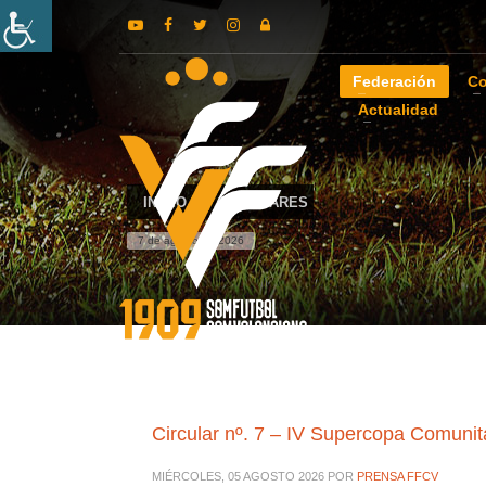
Federación
Co
Actualidad
INICIO
CIRCULARES
7 de agosto de 2026
Circular nº. 7 – IV Supercopa Comuni
MIÉRCOLES, 05 AGOSTO 2026
POR
PRENSA FFCV