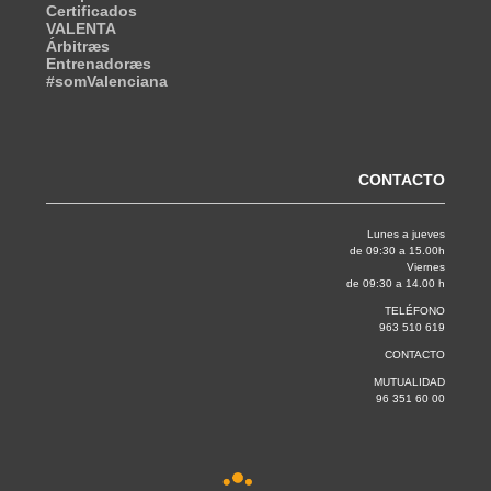
Certificados
VALENTA
Árbitræs
Entrenadoræs
#somValenciana
CONTACTO
Lunes a jueves
de 09:30 a 15.00h
Viernes
de 09:30 a 14.00 h
TELÉFONO
963 510 619
CONTACTO
MUTUALIDAD
96 351 60 00