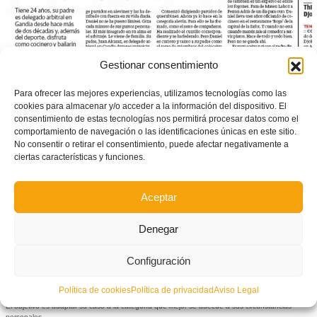
Gestionar consentimiento
Para ofrecer las mejores experiencias, utilizamos tecnologías como las
cookies para almacenar y/o acceder a la información del dispositivo. El
consentimiento de estas tecnologías nos permitirá procesar datos como el
comportamiento de navegación o las identificaciones únicas en este sitio.
No consentir o retirar el consentimiento, puede afectar negativamente a
ciertas características y funciones.
Aceptar
Licencia Diversa
Denegar
La
Licencia Diversa
es una licencia que es muy útil para facilitar el acceso al fútbol y al
Configuración
fútbol sala a personas con diversidad física y/o mental.
Esta
Licencia Diversa
está destinada a jugadores y jugadoras con diversidad funcional y/o
intelectual que muestran un desarrollo menor que los de su segmento de edad.
Política de cookies
Política de privacidad
Aviso Legal
El objetivo es adaptar su caso a la categoría que mejor se adecue a sus circunstancias
personales.