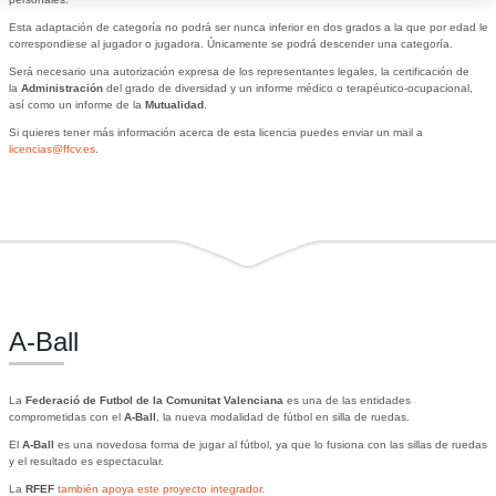
Esta adaptación de categoría no podrá ser nunca inferior en dos grados a la que por edad le
correspondiese al jugador o jugadora. Únicamente se podrá descender una categoría.
Será necesario una autorización expresa de los representantes legales, la certificación de
la
Administración
del grado de diversidad y un informe médico o terapéutico-ocupacional,
así como un informe de la
Mutualidad
.
Si quieres tener más información acerca de esta licencia puedes enviar un mail a
licencias@ffcv.es
.
A-Ball
La
Federació de Futbol de la Comunitat Valenciana
es una de las entidades
comprometidas con el
A-Ball
, la nueva modalidad de fútbol en silla de ruedas.
El
A-Ball
es una novedosa forma de jugar al fútbol, ya que lo fusiona con las sillas de ruedas
y el resultado es espectacular.
La
RFEF
también apoya este proyecto integrador.