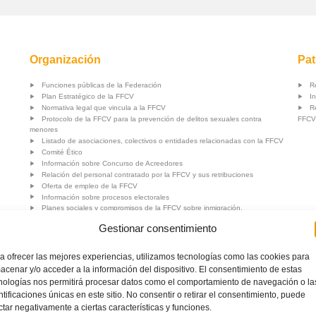
Organización
Pat
Funciones públicas de la Federación
R
Plan Estratégico de la FFCV
In
Normativa legal que vincula a la FFCV
R
Protocolo de la FFCV para la prevención de delitos sexuales contra
FFCV
menores
Listado de asociaciones, colectivos o entidades relacionadas con la FFCV
Comité Ético
Información sobre Concurso de Acreedores
Relación del personal contratado por la FFCV y sus retribuciones
Oferta de empleo de la FFCV
Información sobre procesos electorales
Planes sociales y compromisos de la FFCV sobre inmigración,
discapacidad, igualdad e integración social
Gestionar consentimiento
Planes y compromisos de la FFCV en salud y prevención
Normativa electoral
Política de calidad
a ofrecer las mejores experiencias, utilizamos tecnologías como las cookies para
va
Protección de Datos
acenar y/o acceder a la información del dispositivo. El consentimiento de estas
nologías nos permitirá procesar datos como el comportamiento de navegación o la
ntificaciones únicas en este sitio. No consentir o retirar el consentimiento, puede
ctar negativamente a ciertas características y funciones.