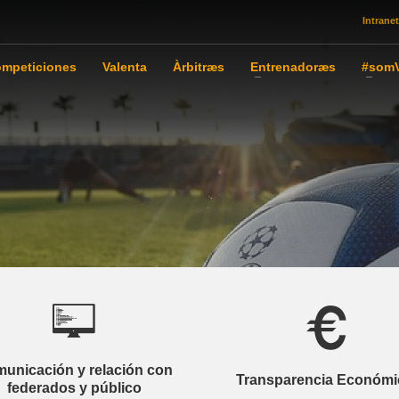
Intranet
mpeticiones
Valenta
Àrbitræs
Entrenadoræs
#somV
unicación y relación con
Transparencia Económi
federados y público