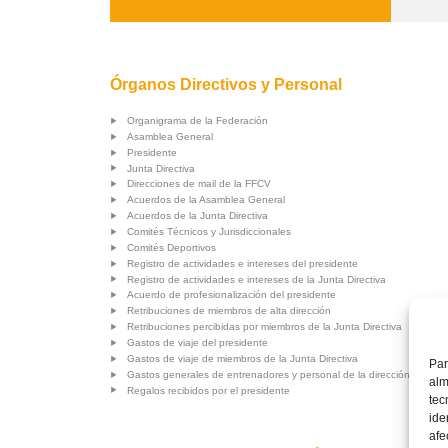
Órganos Directivos y Personal
Organigrama de la Federación
Asamblea General
Presidente
Junta Directiva
Direcciones de mail de la FFCV
Acuerdos de la Asamblea General
Acuerdos de la Junta Directiva
Comités Técnicos y Jurisdiccionales
Comités Deportivos
Registro de actividades e intereses del presidente
Registro de actividades e intereses de la Junta Directiva
Acuerdo de profesionalización del presidente
Retribuciones de miembros de alta dirección
Retribuciones percibidas por miembros de la Junta Directiva
Gastos de viaje del presidente
Gastos de viaje de miembros de la Junta Directiva
Par
Gastos generales de entrenadores y personal de la dirección deporti
alm
Regalos recibidos por el presidente
tec
ide
afe