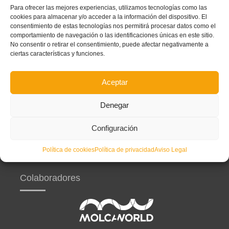
Para ofrecer las mejores experiencias, utilizamos tecnologías como las
El presidente de la
Federació de Futbol de la Comunitat Valenciana
,
Salva
cookies para almacenar y/o acceder a la información del dispositivo. El
Gomar
,
NO
mantiene actividad profesional alguna fuera de la
FFCV
. Su dedicación al frente
de la
FFCV
es a tiempo completo, sin mantener ingresos de otras actividades.
consentimiento de estas tecnologías nos permitirá procesar datos como el
comportamiento de navegación o las identificaciones únicas en este sitio.
No consentir o retirar el consentimiento, puede afectar negativamente a
ciertas características y funciones.
Aceptar
Partners principales
Denegar
Configuración
Política de cookies
Política de privacidad
Aviso Legal
Colaboradores