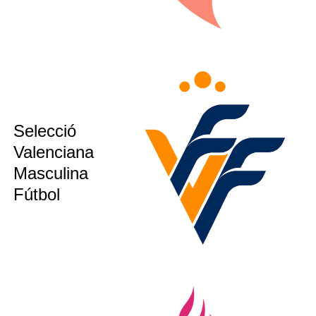
sub12
Selecció
sub14
Valenciana
sub16
Masculina
ion´s CUP
Fútbol