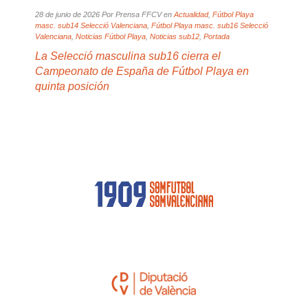
a
28 de junio de 2026 Por Prensa FFCV en
Actualidad
,
Fútbol Playa
Por P
ecció
masc. sub14 Selecció Valenciana
,
Fútbol Playa masc. sub16 Selecció
Valen
ol
Valenciana
,
Noticias Fútbol Playa
,
Noticias sub12
,
Portada
Fútbol
ub17
La Selecció masculina sub16 cierra el
La S
iana
,
Campeonato de España de Fútbol Playa en
Cam
quinta posición
onal
a