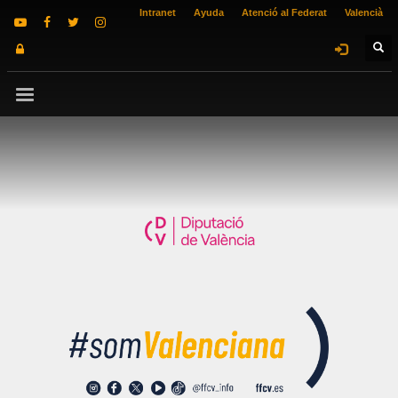
Intranet
Ayuda
Atenció al Federat
Valencià