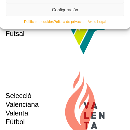
Selecció
sub10
Configuración
sub12
Valenciana
sub14
Política de cookies
Política de privacidad
Aviso Legal
Masculina
sub16
Futsal
Selecció
sub12
sub14
Valenciana
sub16
Valenta
sub21
Fútbol