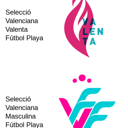
Selecció
sub 17
Valenciana
sub 20
Valenta
bsoluta
Fútbol Playa
sub12
Selecció
sub14
Valenciana
sub16
sub19
Masculina
bsoluta
Fútbol Playa