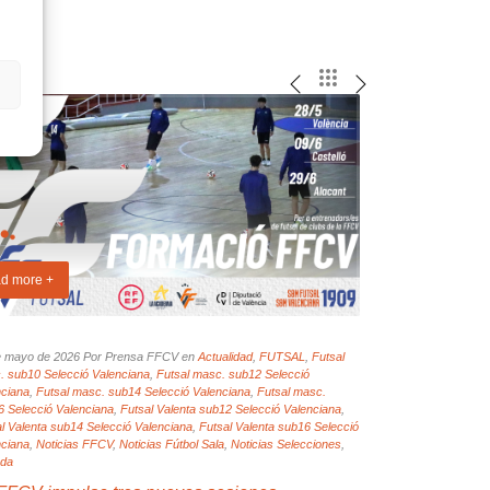
d more +
Read more +
e mayo de 2026 Por Prensa FFCV en
Actualidad
,
FUTSAL
,
Futsal
Por Prensa FFCV e
 sub10 Selecció Valenciana
,
Futsal masc. sub12 Selecció
Valenciana
,
Noticias
ciana
,
Futsal masc. sub14 Selecció Valenciana
,
Futsal masc.
Una derrota q
 Selecció Valenciana
,
Futsal Valenta sub12 Selecció Valenciana
,
l Valenta sub14 Selecció Valenciana
,
Futsal Valenta sub16 Selecció
Madrid
Sel
ciana
,
Noticias FFCV
,
Noticias Fútbol Sala
,
Noticias Selecciones
,
ada