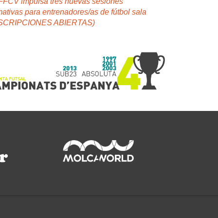
FFCV impulsa tres nuevas sesiones
mativas para entrenadores/as de fútbol sala
NSCRIPCIONES ABIERTAS)