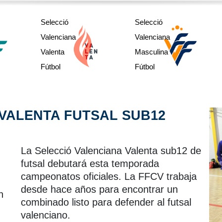
sub12
sub12
Selecció
Selecció
sub 17
sub14
sub14
Valenciana
Valenciana
sub 20
sub16
sub16
Valenta
Masculina
Absolut
Region´s CUP
sub21
Fútbol
Fútbol
VALENTA FUTSAL SUB12
La Selecció Valenciana Valenta sub12 de
futsal debutará esta temporada
campeonatos oficiales. La FFCV trabaja
desde hace años para encontrar un
n
combinado listo para defender al futsal
valenciano.