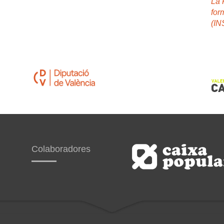
La 
for
(I
Colaboradores