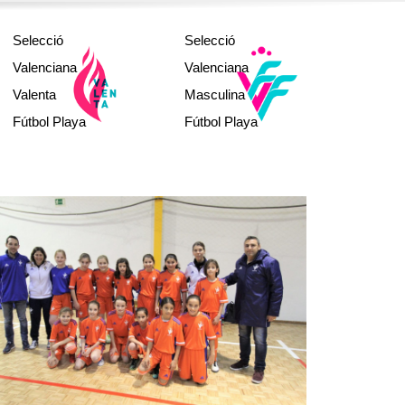
sub12
Selecció
Selecció
sub14
sub16
Valenciana
Valenciana
sub19
Valenta
Masculina
a
Absoluta
Fútbol Playa
Fútbol Playa