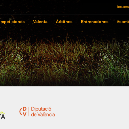
Intranet
mpeticiones
Valenta
Àrbitræs
Entrenadoræs
#somV