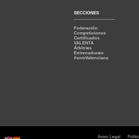
SECCIONES
Federación
Competiciones
Certificados
VALENTA
Árbitræs
Entrenadoræs
#somValenciana
Aviso Legal
Políti