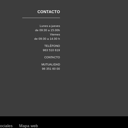
CONTACTO
Lunes a jueves
de 09:30 a 15.00h
Viernes
de 09:30 a 14.00 h
TELÉFONO
963 510 619
CONTACTO
MUTUALIDAD
96 351 60 00
sociales
Mapa web