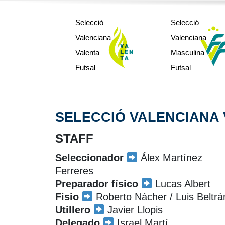
sub10
sub10
Selecció
Selecció
sub12
sub12
Valenciana
Valenciana
sub14
sub14
Valenta
Masculina
sub16
sub16
Futsal
Futsal
SELECCIÓ VALENCIANA 
STAFF
Seleccionador
Álex Martínez
Ferreres
Preparador físico
Lucas Albert
Fisio
Roberto Nácher / Luis Beltrá
Utillero
Javier Llopis
Delegado
Israel Martí