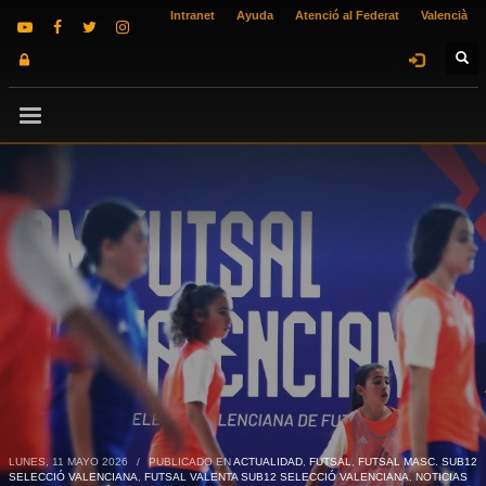
Intranet
Ayuda
Atenció al Federat
Valencià
LUNES, 11 MAYO 2026
/
PUBLICADO EN
ACTUALIDAD
,
FUTSAL
,
FUTSAL MASC. SUB12
SELECCIÓ VALENCIANA
,
FUTSAL VALENTA SUB12 SELECCIÓ VALENCIANA
,
NOTICIAS