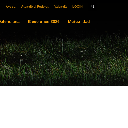
Ayuda
Atenció al Federat
Valencià
LOGIN
alenciana
Elecciones 2026
Mutualidad