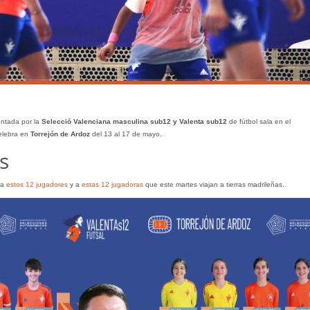
ntada por la
Selecció Valenciana masculina sub12 y Valenta sub12
de fútbol sala en el
elebra en
Torrejón de Ardoz
del 13 al 17 de mayo.
s
 a
estos 12 jugadores
y a
estas 12 jugadoras
que este martes viajan a tierras madrileñas.