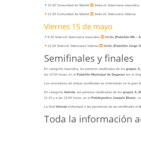
10:30 Comunidad de Madrid
Selecció Valenciana masculina
12:30 Comunidad de Madrid
Selecció Valenciana Valenta
Viernes 15 de mayo
9:30 Selecció Valenciana masculina
Melilla
(Pabellón M4 – S
12:30 Selecció Valenciana Valenta
Melilla
(Pabellón Jorge G
Semifinales y finales
En categoría masculina, los primeros clasificados de los
grupos A,
las 13:00 horas, en el
Pabellón Municipal de Daganzo
(en el Jo
Los vencedores de ambas semifinales se enfrentarán en la gran fin
En categoría
Valenta
, las primeras clasificadas de los
grupos A, B
11:15 y a las 13:00 horas, en el
Polideportivo Joaquín Blume
, c
La final
Valenta
enfrentará a las ganadoras de las semifinales el
d
Toda la información 