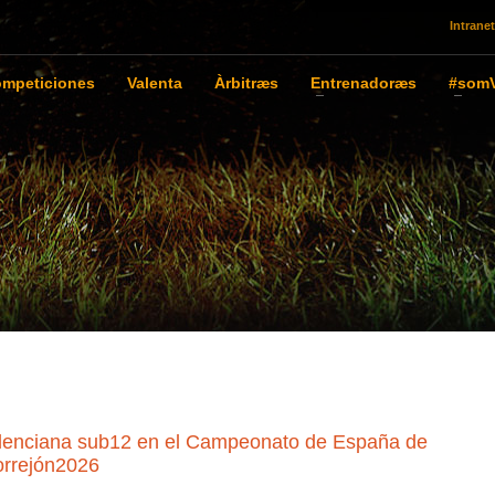
Intranet
mpeticiones
Valenta
Àrbitræs
Entrenadoræs
#somV
Valenciana sub12 en el Campeonato de España de
orrejón2026