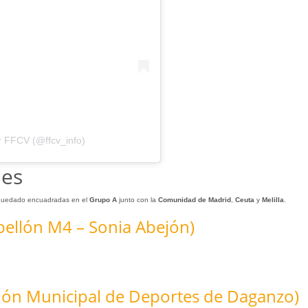
r FFCV (@ffcv_info)
des
uedado encuadradas en el
Grupo A
junto con la
Comunidad de Madrid
,
Ceuta
y
Melilla
.
bellón M4 – Sonia Abejón)
llón Municipal de Deportes de Daganzo)