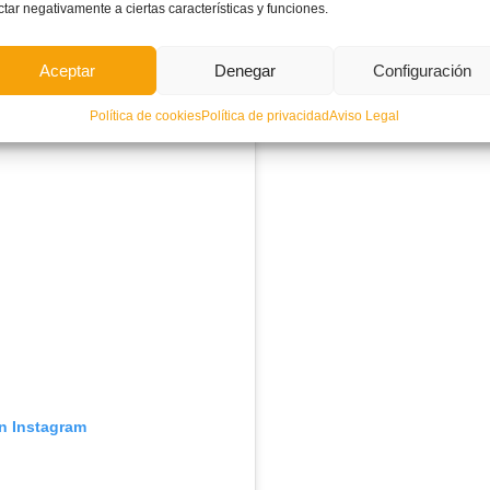
ctar negativamente a ciertas características y funciones.
r FFCV (@ffcv_info)
Aceptar
Denegar
Configuración
Política de cookies
Política de privacidad
Aviso Legal
en Instagram