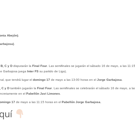
onia Abejón)
.
arbajosa)
.
 B, C y D
disputarán la
Final Four
. Las semifinales se jugarán el sábado 16 de mayo, a las 11:15
rge Garbajosa juega
Inter FS
su partido de Liga)
.
al, que tendrá lugar el
domingo 17
de mayo a las 13:00 horas en el
Jorge Garbajosa
.
, C y D
también jugarán la
Final Four
. Las semifinales se celebrarán el sábado 16 de mayo, a la
oncretamente en el
Pabellón Javi Limones
.
omingo 17
de mayo a las 11:15 horas en el
Pabellón Jorge Garbajosa.
aquí