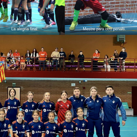
La alegría final.
Mestre para otro penalti.