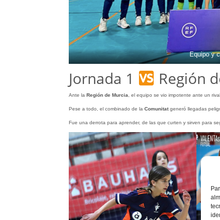
Equipo y c
Jornada 1
Región de
Ante la
Región de Murcia
, el equipo se vio impotente ante un riva
Pese a todo, el combinado de la
Comunitat
generó llegadas peligr
Fue una derrota para aprender, de las que curten y sirven para s
Par
alm
tec
ide