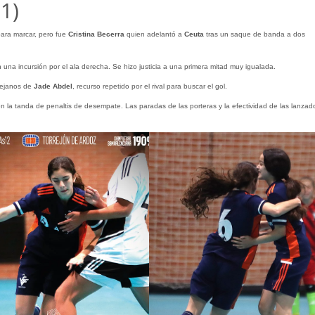
1)
ara marcar, pero fue
Cristina Becerra
quien adelantó a
Ceuta
tras un saque de banda a dos
 una incursión por el ala derecha. Se hizo justicia a una primera mitad muy igualada.
lejanos de
Jade Abdel
, recurso repetido por el rival para buscar el gol.
 en la tanda de penaltis de desempate. Las paradas de las porteras y la efectividad de las lanzad