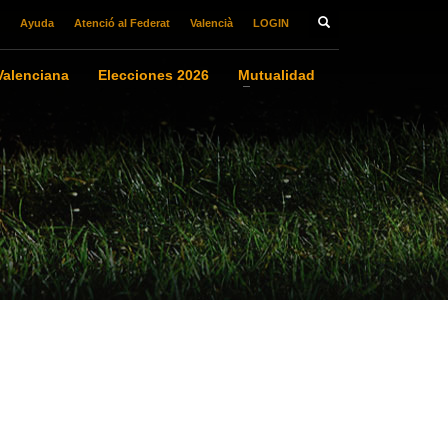
Ayuda
Atenció al Federat
Valencià
LOGIN
alenciana
Elecciones 2026
Mutualidad