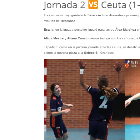
Jornada 2
Ceuta (1-
Tras un inicio muy igualado la
Selecció
tuvo diferentes opciones p
minutos del descanso.
Estela
, en la jugada posterior, igualó para las de
Álex
Martínez
en
Alicia Mestre
y
Aitana Canet
tuvieron trabajo con los cañonazos 
El partido, como en la primera jornada ante las ceutís, se decidió
dieron la novena plaza a la
Selecció
. ¡Grandes!