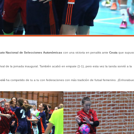
to Nacional de Selecciones Autonómicas
con una victoria en penaltis ante
Ceuta
que supus
rival de la jornada inaugural. También acabó en empate (1-1), pero esta vez la tanda sonrió a la
cció
ha competido de tu a tu con federaciones con más tradición de futsal femenino. ¡Enhorabu