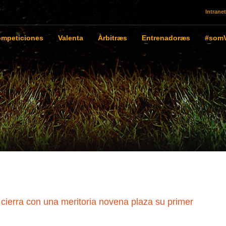
Intranet
mpeticiones
Valenta
Àrbitræs
Entrenadoræs
#somV
cierra con una meritoria novena plaza su primer