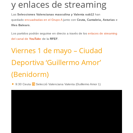
y enlaces de streaming
Las
Selecciones Valencianas masculina y Valenta sub12
han
quedado
encuadradas en el Grupo A
junto con
Ceuta, Cantabria, Asturias
e
Illes Balears
.
Los partidos podrán seguirse en directo a través de los
enlaces de streaming
del canal de
YouTub
e
de la
RFEF
.
Viernes 1 de mayo – Ciudad
Deportiva ‘Guillermo Amor’
(Benidorm)
9:30 Ceuta
Selecció Valenciana Valenta (Guillermo Amor 1)