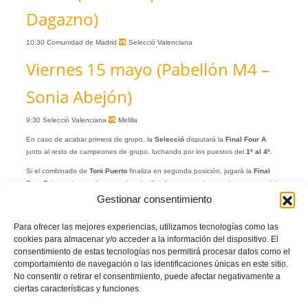
Dagazno)
10:30 Comunidad de Madrid
Selecció Valenciana
Viernes 15 mayo (Pabellón M4 –
Sonia Abejón)
9:30 Selecció Valenciana
Melilla
En caso de acabar primera de grupo, la
Selecció
disputará la
Final Four A
junto al resto de campeones de grupo, luchando por los puestos del
1º al 4º
.
Si el combinado de
Toni Puerto
finaliza en segunda posición, jugará la
Final
Four B
junto al resto de segundos clasificados, para pelear por los puestos del
5º al 8º
. En caso de terminar tercero de grupo, disputará la
Final Four C
, en la
Gestionar consentimiento
que se decidirán las posiciones del
9º al 12º
.
Para ofrecer las mejores experiencias, utilizamos tecnologías como las
Por último, si acaba en cuarta posición, jugará un
triangular
para luchar por los
cookies para almacenar y/o acceder a la información del dispositivo. El
puestos del
13º al 15º
.
consentimiento de estas tecnologías nos permitirá procesar datos como el
La gran final se disputará el
domingo 17 de mayo
a las 13:00 horas en el
comportamiento de navegación o las identificaciones únicas en este sitio.
Pabellón Jorge Garbajosa.
No consentir o retirar el consentimiento, puede afectar negativamente a
Toda la información aquí
ciertas características y funciones.