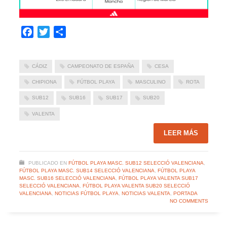
Facebook
Twitter
Compartir
CÁDIZ
CAMPEONATO DE ESPAÑA
CESA
CHIPIONA
FÚTBOL PLAYA
MASCULINO
ROTA
SUB12
SUB16
SUB17
SUB20
VALENTA
LEER MÁS
PUBLICADO EN
FÚTBOL PLAYA MASC. SUB12 SELECCIÓ VALENCIANA
,
FÚTBOL PLAYA MASC. SUB14 SELECCIÓ VALENCIANA
,
FÚTBOL PLAYA
MASC. SUB16 SELECCIÓ VALENCIANA
,
FÚTBOL PLAYA VALENTA SUB17
SELECCIÓ VALENCIANA
,
FÚTBOL PLAYA VALENTA SUB20 SELECCIÓ
VALENCIANA
,
NOTICIAS FÚTBOL PLAYA
,
NOTICIAS VALENTA
,
PORTADA
NO COMMENTS