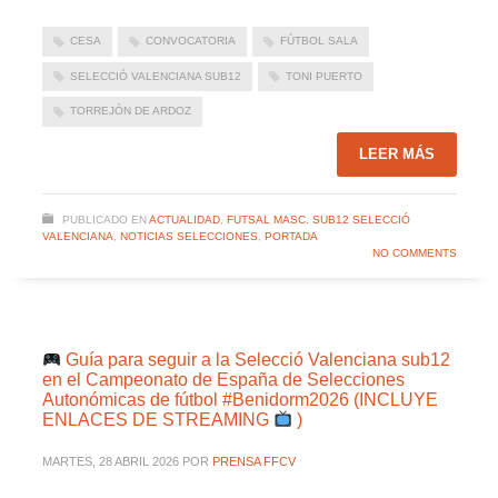
CESA
CONVOCATORIA
FÚTBOL SALA
SELECCIÓ VALENCIANA SUB12
TONI PUERTO
TORREJÓN DE ARDOZ
LEER MÁS
PUBLICADO EN
ACTUALIDAD
,
FUTSAL MASC. SUB12 SELECCIÓ
VALENCIANA
,
NOTICIAS SELECCIONES
,
PORTADA
NO COMMENTS
Guía para seguir a la Selecció Valenciana sub12
en el Campeonato de España de Selecciones
Autonómicas de fútbol #Benidorm2026 (INCLUYE
ENLACES DE STREAMING
)
MARTES, 28 ABRIL 2026
POR
PRENSA FFCV