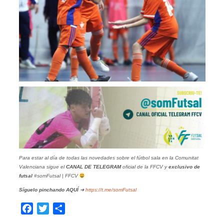
Para estar al día de todas las novedades sobre el fútbol sala en la Comunitat
Valenciana sigue el
CANAL DE TELEGRAM
oficial de la FFCV y
exclusivo de
futsal
#somFutsal | FFCV
Síguelo pinchando
AQUÍ
➜
https://t.me/somFutsal
Facebook
Twitter
Compartir