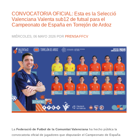
CONVOCATORIA OFICIAL: Esta es la Selecció
Valenciana Valenta sub12 de futsal para el
Campeonato de España en Torrejón de Ardoz
MIÉRCOLES, 06 MAYO 2026
POR
PRENSA FFCV
La
Federació de Futbol de la Comunitat Valenciana
ha hecho pública la
convocatoria oficial de jugadores que disputarán el Campeonato de España