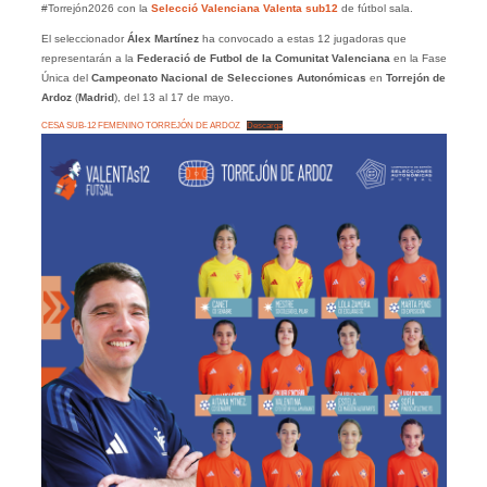
#Torrejón2026 con la
Selecció Valenciana Valenta sub12
de fútbol sala.
El seleccionador
Álex Martínez
ha convocado a estas 12 jugadoras que
representarán a la
Federació de Futbol de la Comunitat Valenciana
en la Fase
Única del
Campeonato Nacional de Selecciones Autonómicas
en
Torrejón de
Ardoz
(
Madrid
), del 13 al 17 de mayo.
CESA SUB-12 FEMENINO TORREJÓN DE ARDOZ
Descarga