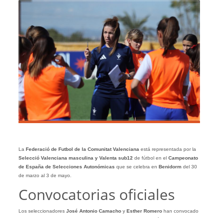
La
Federació de Futbol de la Comunitat Valenciana
está representada por la
Selecció Valenciana masculina y Valenta sub12
de fútbol en el
Campeonato
de España de Selecciones Autonómicas
que se celebra en
Benidorm
del 30
de marzo al 3 de mayo.
Convocatorias oficiales
Los seleccionadores
José Antonio Camacho
y
Esther Romero
han convocado