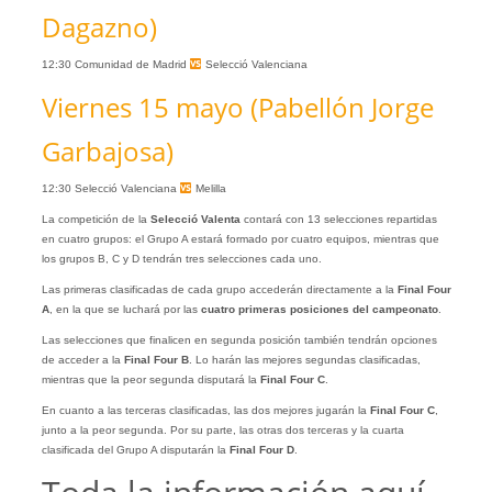
Dagazno)
12:30 Comunidad de Madrid
Selecció Valenciana
Viernes 15 mayo (Pabellón Jorge
Garbajosa)
12:30 Selecció Valenciana
Melilla
La competición de la
Selecció Valenta
contará con 13 selecciones repartidas
en cuatro grupos: el Grupo A estará formado por cuatro equipos, mientras que
los grupos B, C y D tendrán tres selecciones cada uno.
Las primeras clasificadas de cada grupo accederán directamente a la
Final Four
A
, en la que se luchará por las
cuatro primeras posiciones del campeonato
.
Las selecciones que finalicen en segunda posición también tendrán opciones
de acceder a la
Final Four B
. Lo harán las mejores segundas clasificadas,
mientras que la peor segunda disputará la
Final Four C
.
En cuanto a las terceras clasificadas, las dos mejores jugarán la
Final Four C
,
junto a la peor segunda. Por su parte, las otras dos terceras y la cuarta
clasificada del Grupo A disputarán la
Final Four D
.