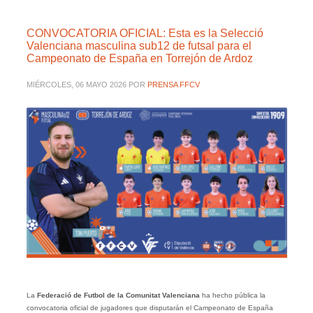
CONVOCATORIA OFICIAL: Esta es la Selecció
Valenciana masculina sub12 de futsal para el
Campeonato de España en Torrejón de Ardoz
MIÉRCOLES, 06 MAYO 2026
POR
PRENSA FFCV
La
Federació de Futbol de la Comunitat Valenciana
ha hecho pública la
convocatoria oficial de jugadores que disputarán el Campeonato de España