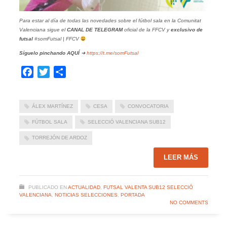
Para estar al día de todas las novedades sobre el fútbol sala en la Comunitat
Valenciana sigue el
CANAL DE TELEGRAM
oficial de la FFCV y
exclusivo de
futsal
#somFutsal | FFCV
Síguelo pinchando
AQUÍ
➜
https://t.me/somFutsal
Facebook
Twitter
Compartir
ÁLEX MARTÍNEZ
CESA
CONVOCATORIA
FÚTBOL SALA
SELECCIÓ VALENCIANA SUB12
TORREJÓN DE ARDOZ
LEER MÁS
PUBLICADO EN
ACTUALIDAD
,
FUTSAL VALENTA SUB12 SELECCIÓ
VALENCIANA
,
NOTICIAS SELECCIONES
,
PORTADA
NO COMMENTS