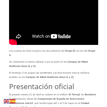
Los cuartos de final cruzará a los dos primeros del
Grupo B
con los del
Grupo
A
.
Se celebrarán el mismo sábado 2 por la tarde en los
Campos de fútbol
Guillermo Amor (1 y 2)
.
El domingo 3 se juegan las semifinales y la final durante toda la mañana,
también en los
Campos de fútbol Guillermo Amor (1 y 2).
Presentación oficial
El pasado martes 21 de abril se celebró en el edificio ‘
El Torrejó
‘ de
Benidorm
la presentación oficial del
Campeonato de España de Selecciones
Autonómicas sub-12
, que tendrá lugar del 1 al 3 de mayo en la
Ciudad