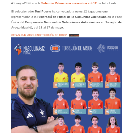
#Torrejón2026 con la
Selecció Valenciana masculina sub12
de fútbol sala.
El seleccionador
Toni Puerto
ha convocado a estos 12 jugadores que
representarán a la
Federació de Futbol de la Comunitat Valenciana
en la Fase
Única del
Campeonato Nacional de Selecciones Autonómicas
en
Torrejón de
Ardoz
(
Madrid
), del 13 al 17 de mayo.
CESA SUB-12 MASCULINO TORREJÓN DE ARDOZ
Descarga