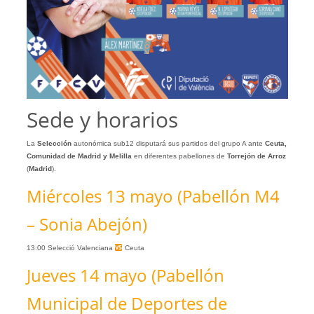
Sede y horarios
La
Selección
autonómica sub12
disputará sus partidos del grupo A ante
Ceuta,
Comunidad de Madrid y Melilla
en diferentes pabellones de
Torrejón de Arroz
(
Madrid
).
Miércoles 13 mayo (Pabellón M4
– Sonia Abejón)
13:00 Selecció Valenciana
Ceuta
Jueves 14 mayo (Pabellón
Municipal de Deportes de