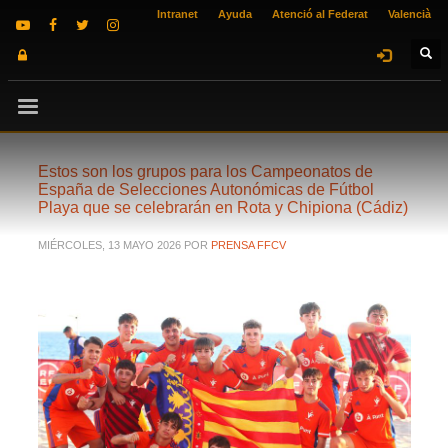
Intranet
Ayuda
Atenció al Federat
Valencià
Estos son los grupos para los Campeonatos de
España de Selecciones Autonómicas de Fútbol
Playa que se celebrarán en Rota y Chipiona (Cádiz)
MIÉRCOLES, 13 MAYO 2026
POR
PRENSA FFCV