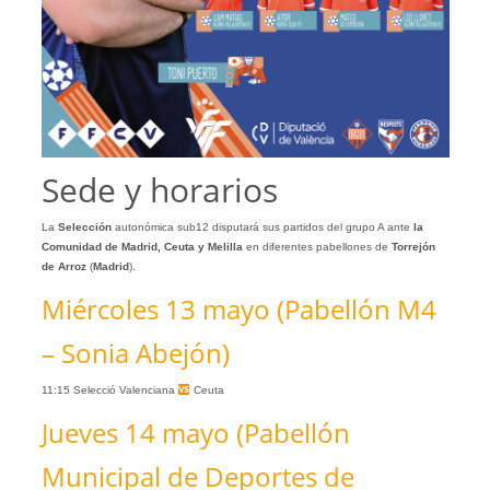
Sede y horarios
La
Selección
autonómica sub12
disputará sus partidos del grupo A ante
la
Comunidad de Madrid, Ceuta y Melilla
en diferentes pabellones de
Torrejón
de Arroz
(
Madrid
).
Miércoles 13 mayo (Pabellón M4
– Sonia Abejón)
11:15 Selecció Valenciana
Ceuta
Jueves 14 mayo (Pabellón
Municipal de Deportes de