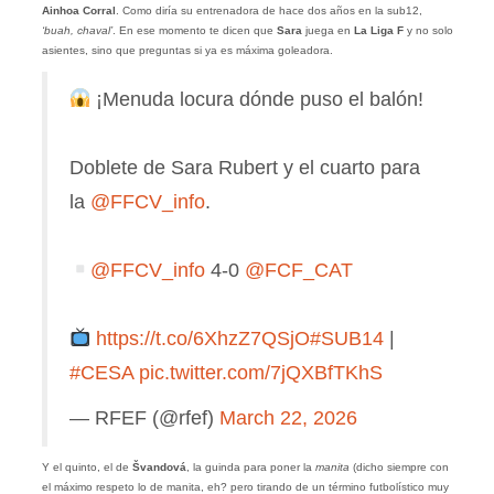
Ainhoa Corral
. Como diría su entrenadora de hace dos años en la sub12,
‘buah, chaval’
. En ese momento te dicen que
Sara
juega en
La Liga F
y no solo
asientes, sino que preguntas si ya es máxima goleadora.
¡Menuda locura dónde puso el balón!
Doblete de Sara Rubert y el cuarto para
la
@FFCV_info
.
@FFCV_info
4-0
@FCF_CAT
https://t.co/6XhzZ7QSjO
#SUB14
|
#CESA
pic.twitter.com/7jQXBfTKhS
— RFEF (@rfef)
March 22, 2026
Y el quinto, el de
Švandová
, la guinda para poner la
manita
(dicho siempre con
el máximo respeto lo de manita, eh? pero tirando de un término futbolístico muy