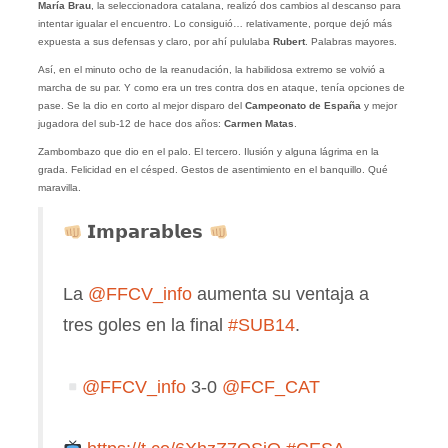
María Brau
, la seleccionadora catalana, realizó dos cambios al descanso para
intentar igualar el encuentro. Lo consiguió… relativamente, porque dejó más
expuesta a sus defensas y claro, por ahí pululaba
Rubert
. Palabras mayores.
Así, en el minuto ocho de la reanudación, la habilidosa extremo se volvió a
marcha de su par. Y como era un tres contra dos en ataque, tenía opciones de
pase. Se la dio en corto al mejor disparo del
Campeonato de España
y mejor
jugadora del sub-12 de hace dos años:
Carmen Matas
.
Zambombazo que dio en el palo. El tercero. Ilusión y alguna lágrima en la
grada. Felicidad en el césped. Gestos de asentimiento en el banquillo. Qué
maravilla.
𝗜𝗺𝗽𝗮𝗿𝗮𝗯𝗹𝗲𝘀
La
@FFCV_info
aumenta su ventaja a
tres goles en la final
#SUB14
.
@FFCV_info
3-0
@FCF_CAT