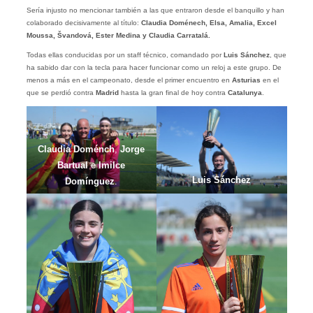
Sería injusto no mencionar también a las que entraron desde el banquillo y han
colaborado decisivamente al título:
Claudia Doménech, Elsa, Amalia, Excel
Moussa, Švandová, Ester Medina y Claudia Carratalá.
Todas ellas conducidas por un staff técnico, comandado por
Luis Sánchez
, que
ha sabido dar con la tecla para hacer funcionar como un reloj a este grupo. De
menos a más en el campeonato, desde el primer encuentro en
Asturias
en el
que se perdió contra
Madrid
hasta la gran final de hoy contra
Catalunya
.
Claudia Doménch
,
Jorge
Bartual
e
Imilce
Luis Sánchez
Domínguez
.