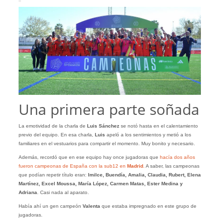
Una primera parte soñada
La emotividad de la charla de
Luis Sánchez
se notó hasta en el calentamiento
previo del equipo. En esa charla,
Luis
apeló a los sentimientos y metió a los
familiares en el vestuarios para compartir el momento. Muy bonito y necesario.
Además, recordó que en ese equipo hay once jugadoras que
hacía dos años
fueron campeonas de España con la sub12 en
Madrid
.
A saber, las campeonas
que podían repetir título eran:
Imilce, Buendía, Amalia, Claudia, Rubert, Elena
Martínez, Excel Moussa, María López, Carmen Matas, Ester Medina y
Adriana
. Casi nada al aparato.
Había ahí un gen campeón
Valenta
que estaba impregnado en este grupo de
jugadoras.