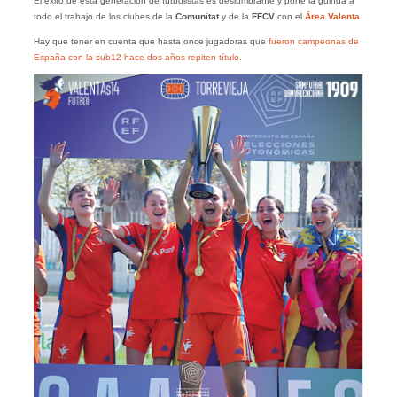
El éxito de esta generación de futbolistas es deslumbrante y pone la guinda a
todo el trabajo de los clubes de la
Comunitat
y de la
FFCV
con el
Área Valenta
.
Hay que tener en cuenta que hasta once jugadoras que
fueron campeonas de
España con la sub12 hace dos años repiten título.