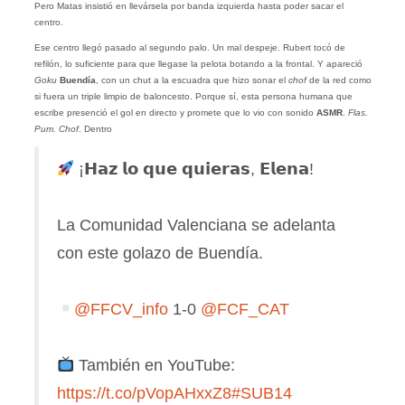
Pero Matas insistió en llevársela por banda izquierda hasta poder sacar el
centro.
Ese centro llegó pasado al segundo palo. Un mal despeje. Rubert tocó de
refilón, lo suficiente para que llegase la pelota botando a la frontal. Y apareció
Goku
Buendía
, con un chut a la escuadra que hizo sonar el
chof
de la red como
si fuera un triple limpio de baloncesto. Porque sí, esta persona humana que
escribe presenció el gol en directo y promete que lo vio con sonido
ASMR
.
Flas.
Pum. Chof
. Dentro
¡𝗛𝗮𝘇 𝗹𝗼 𝗾𝘂𝗲 𝗾𝘂𝗶𝗲𝗿𝗮𝘀, 𝗘𝗹𝗲𝗻𝗮!
La Comunidad Valenciana se adelanta
con este golazo de Buendía.
@FFCV_info
1-0
@FCF_CAT
También en YouTube:
https://t.co/pVopAHxxZ8
#SUB14