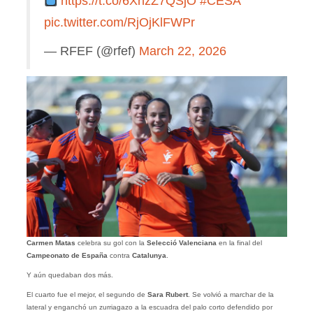
https://t.co/6XhzZ7QSjO
#CESA
pic.twitter.com/RjOjKlFWPr
— RFEF (@rfef)
March 22, 2026
Carmen Matas
celebra su gol con la
Selecció Valenciana
en la final del
Campeonato de España
contra
Catalunya
.
Y aún quedaban dos más.
El cuarto fue el mejor, el segundo de
Sara Rubert
. Se volvió a marchar de la
lateral y enganchó un zurriagazo a la escuadra del palo corto defendido por