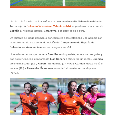
Un hito. Un éxtasis. La final soñada ocurrió en el estadio
Nelson Mandela
de
Torrevieja
: la
Selecció Valenciana Valenta sub14
se proclamó campeona de
España
al rival más temible,
Catalunya
, por cinco goles a cero.
Un torrente de juego desmontó por completo a las catalanas y se apropió con
merecimiento de esta segunda edición del
Campeonato de España de
Selecciones Autonómicas
en su categoría sub-14.
Lideradas en el campo por una
Sara Rubert
imparable, autora de dos goles y
dos asistencias, las jugadoras de
Luis Sánchez
ofrecieron un recital.
Buendía
abrió el marcador (12′),
Rubert
hizo doblete (27′ y 55′),
Carmen Matas
metió el
tercero (48′) y
Alexandra Švandová
redondeó el resultado con el quinto
(70+1′).