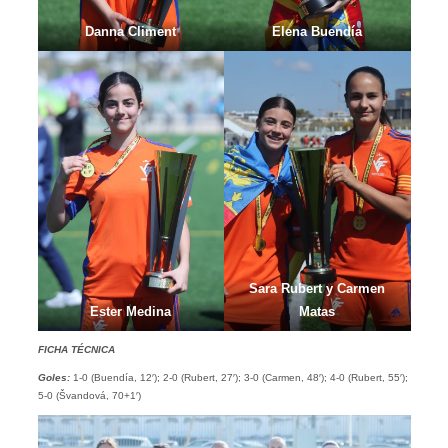
Danna Climent
Elena Buendía
Sara Rubert y Carmen
Ester Medina
Matas
FICHA TÉCNICA
Goles:
1-0 (Buendía, 12′); 2-0 (Rubert, 27′); 3-0 (Carmen, 48′); 4-0 (Rubert, 55′);
5-0 (Švandová, 70+1′)