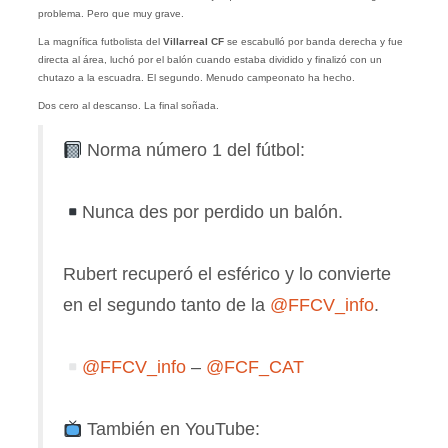
problema. Pero que muy grave.
La magnífica futbolista del
Villarreal CF
se escabulló por banda derecha y fue
directa al área, luchó por el balón cuando estaba dividido y finalizó con un
chutazo a la escuadra. El segundo. Menudo campeonato ha hecho.
Dos cero al descanso. La final soñada.
Norma número 1 del fútbol:
Nunca des por perdido un balón.
Rubert recuperó el esférico y lo convierte
en el segundo tanto de la
@FFCV_info
.
@FFCV_info
–
@FCF_CAT
También en YouTube: