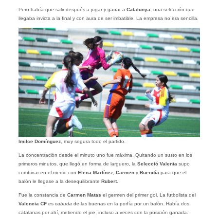
Pero había que salir después a jugar y ganar a
Catalunya
, una selección que
llegaba invicta a la final y con aura de ser imbatible. La empresa no era sencilla.
Imilce Domínguez
, muy segura todo el partido.
La concentración desde el minuto uno fue máxima. Quitando un susto en los
primeros minutos, que llegó en forma de larguero, la
Selecció Valenta
supo
combinar en el medio con
Elena Martínez
,
Carmen
y
Buendía
para que el
balón le llegase a la desequilibrante
Rubert
.
Fue la constancia de
Carmen Matas
el germen del primer gol. La futbolista del
Valencia CF
es
cabuda
de las buenas en la porfía por un balón. Había dos
catalanas por ahí, metiendo el pie, incluso a veces con la posición ganada.