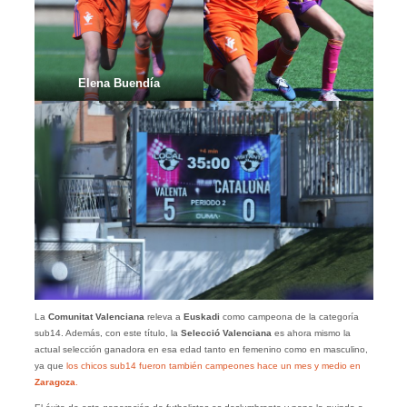
Elena Buendía
La
Comunitat Valenciana
releva a
Euskadi
como campeona de la categoría
sub14. Además, con este título, la
Selecció Valenciana
es ahora mismo la
actual selección ganadora en esa edad tanto en femenino como en masculino,
ya que
los chicos sub14 fueron también campeones hace un mes y medio en
Zaragoza
.