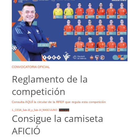
CONVOCATORIA OFICIAL
Reglamento de la
competición
Consulta AQUÍ la circular de la RFEF que regula esta competición
1._CESA_Sub-16_y_Sub-14_MASCULINO
Descarga
Consigue la camiseta
AFICIÓ