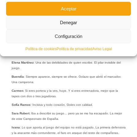
el banco, que afrontas las cosas de otra manera.
Aceptar
Adriana
: El partido de su vida. Dura en el choque y acertadísima en salida.
María López
: Las piernas más largas que las de Umar Sadiq, que llegan a
Denegar
todos los cortes. Y segura en salida de balón.
Danna Climent
: Un bichín que incordió a las rivales como nadie. Rápida y
Configuración
ejecutora de delanteras catalanas.
Política de cookies
Política de privacidad
Aviso Legal
Laia
: Al cierre, no se le fue ni una. En salida, siempre combinando y poniendo
en ventaja a las compañeras.
Elena Martínez
: Una de las debilidades de quien escribe. El pilar invisible del
juego.
Buendía
: Siempre aparece, siempre se ofrece. Golazo que abrió el marcador.
Una campeona.
Carmen
: Si eres portera y la ves, huye. Y si eres entrenadora, mejor que la
tapes con dos o tres jugadoras.
Sofía Ramos
: Incisiva y todo corazón. Goles con calidad.
Sara Rubert
: Iba a describir su juego… pero ya se me ha escapado. La mejor
de este Campeonato de España.
Ivana
: Lo que aporta al juego del equipo no está pagado. La primera defensora
y la atacante más contundente, el faro en ataque del resto de compañeras.