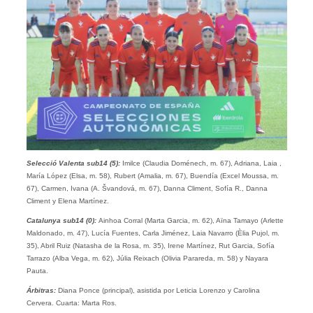
Selecció Valenta
sub
14 (5):
Imilce (Claudia Doménech, m. 67), Adriana, Laia ,
María López (Elsa, m. 58), Rubert (Amalia, m. 67), Buendía (Excel Moussa, m.
67), Carmen, Ivana (A. Švandová, m. 67), Danna Climent, Sofía R., Danna
Climent y Elena Martínez.
Catalunya
sub14
(0):
Ainhoa Corral (Marta Garcia, m. 62), Aïna Tamayo (Arlette
Maldonado, m. 47), Lucía Fuentes, Carla Jiménez, Laia Navarro (Èlia Pujol, m.
35), Abril Ruiz (Natasha de la Rosa, m. 35), Irene Martínez, Rut Garcia, Sofía
Tarrazo (Alba Vega, m. 62), Júlia Reixach (Olivia Parareda, m. 58) y Nayara
Pauta.
Árbitras:
Diana Ponce (principal), asistida por Leticia Lorenzo y Carolina
Cervera. Cuarta: Marta Ros.