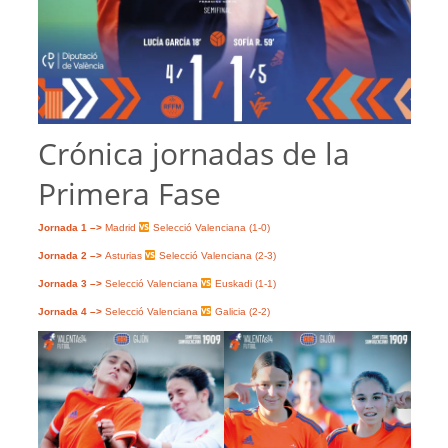
Crónica jornadas de la
Primera Fase
Jornada 1 –>
Madrid
Selecció Valenciana (1-0)
Jornada 2 –>
Asturias
Selecció Valenciana (2-3)
Jornada 3 –>
Selecció Valenciana
Euskadi (1-1)
Jornada 4 –>
Selecció Valenciana
Galicia (2-2)