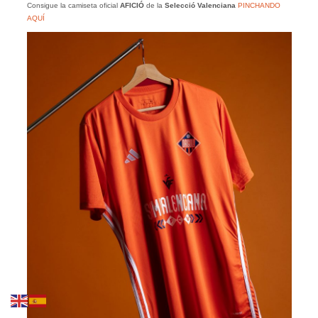
Consigue la camiseta oficial
AFICIÓ
de la
Selecció Valenciana
PINCHANDO
AQUÍ