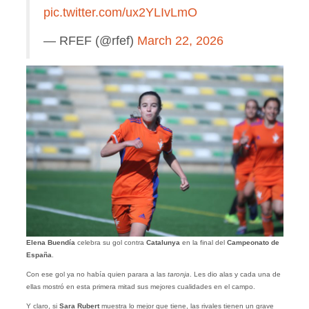
pic.twitter.com/ux2YLIvLmO
— RFEF (@rfef)
March 22, 2026
Elena Buendía
celebra su gol contra
Catalunya
en la final del
Campeonato de
España
.
Con ese gol ya no había quien parara a las
taronja
. Les dio alas y cada una de
ellas mostró en esta primera mitad sus mejores cualidades en el campo.
Y claro, si
Sara Rubert
muestra lo mejor que tiene, las rivales tienen un grave