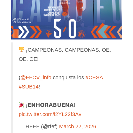
¡CAMPEONAS, CAMPEONAS, OE,
OE, OE!
¡
@FFCV_info
conquista los
#CESA
#SUB14
!
¡𝗘𝗡𝗛𝗢𝗥𝗔𝗕𝗨𝗘𝗡𝗔!
pic.twitter.com/i2YL22f3Av
— RFEF (@rfef)
March 22, 2026