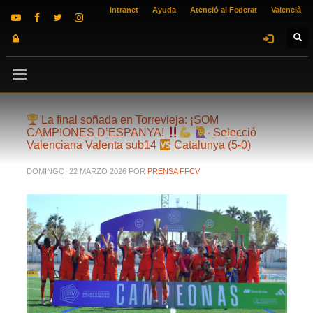
Intranet
Ayuda
Atenció al Federat
Valencià
La final soñada en Torrevieja: ¡SOM
CAMPIONES D’ESPANYA!
- Selecció
Valenciana Valenta sub14
Catalunya (5-0)
DOMINGO, 22 MARZO 2026
POR
PRENSA FFCV