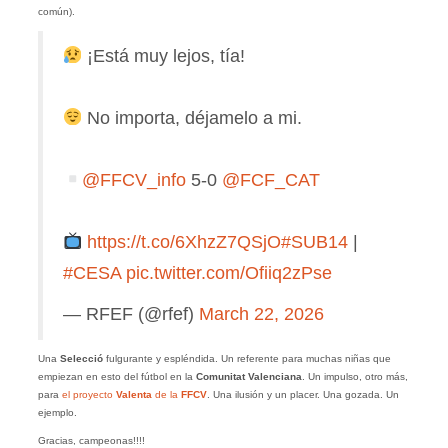
común).
¡Está muy lejos, tía!
No importa, déjamelo a mi.
@FFCV_info
5-0
@FCF_CAT
https://t.co/6XhzZ7QSjO
#SUB14
|
#CESA
pic.twitter.com/Ofiiq2zPse
— RFEF (@rfef)
March 22, 2026
Una
Selecció
fulgurante y espléndida. Un referente para muchas niñas que
empiezan en esto del fútbol en la
Comunitat Valenciana
. Un impulso, otro más,
para
el proyecto
Valenta
de la
FFCV
. Una ilusión y un placer. Una gozada. Un
ejemplo.
Gracias, campeonas!!!!