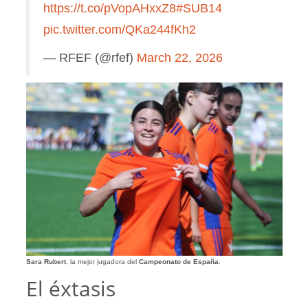
https://t.co/pVopAHxxZ8
#SUB14
pic.twitter.com/QKa244fKh2
— RFEF (@rfef)
March 22, 2026
Sara Rubert
, la mejor jugadora del
Campeonato de España
.
El éxtasis