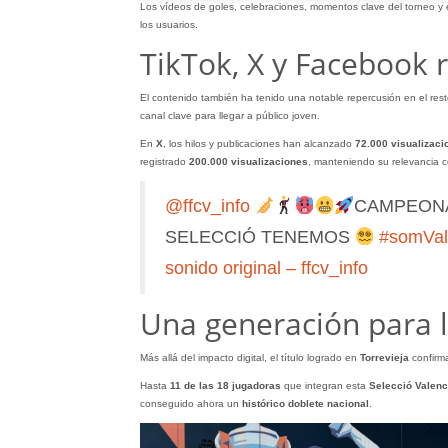
Los vídeos de goles, celebraciones, momentos clave del torneo y 
los usuarios.
TikTok, X y Facebook r
El contenido también ha tenido una notable repercusión en el rest
canal clave para llegar a público joven.
En
X
, los hilos y publicaciones han alcanzado
72.000 visualizaci
registrado
200.000 visualizaciones
, manteniendo su relevancia c
@ffcv_info
CAMPEONAS
SELECCIÓ TENEMOS
#somVal
sonido original – ffcv_info
Una generación para l
Más allá del impacto digital, el título logrado en
Torrevieja
confirma
Hasta
11 de las 18 jugadoras
que integran esta
Selecció Valen
conseguido ahora un
histórico doblete nacional
.