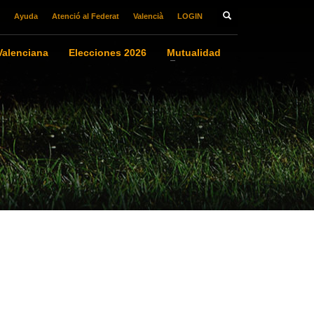
Ayuda
Atenció al Federat
Valencià
LOGIN
alenciana
Elecciones 2026
Mutualidad