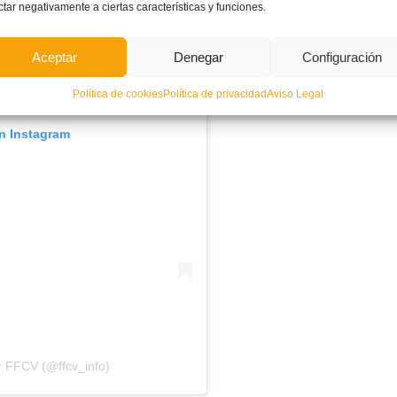
ctar negativamente a ciertas características y funciones.
Aceptar
Denegar
Configuración
Política de cookies
Política de privacidad
Aviso Legal
en Instagram
r FFCV (@ffcv_info)