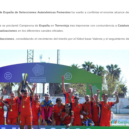
e España de Selecciones Autonómicas Femenino
ha vuelto a confirmar el enorme alcance de
ue se proclamó Campeona de
España
en
Torrevieja
tras imponerse con contundencia a
Catalun
ualizaciones
en los diferentes canales oficiales.
oducciones
, consolidando el crecimiento del interés por el fútbol base Valenta y el seguimiento de