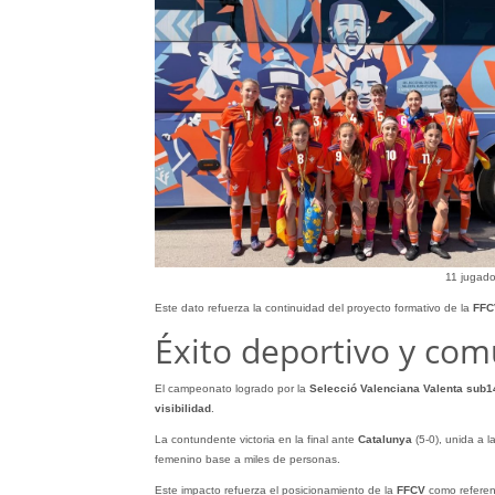
11 jugad
Este dato refuerza la continuidad del proyecto formativo de la
FFC
Éxito deportivo y com
El campeonato logrado por la
Selecció Valenciana Valenta sub1
visibilidad
.
La contundente victoria en la final ante
Catalunya
(5-0), unida a la
femenino base a miles de personas.
Este impacto refuerza el posicionamiento de la
FFCV
como referent