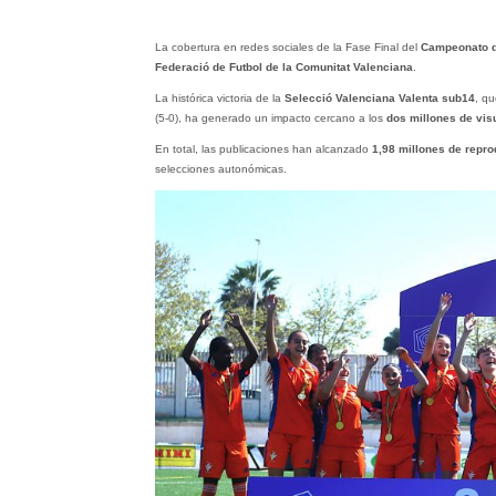
La cobertura en redes sociales de la Fase Final del
Campeonato d
Federació de Futbol de la Comunitat Valenciana
.
La histórica victoria de la
Selecció Valenciana Valenta sub14
, q
(5-0), ha generado un impacto cercano a los
dos millones de vis
En total, las publicaciones han alcanzado
1,98 millones de repr
selecciones autonómicas.