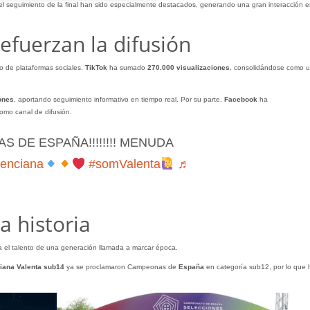
el seguimiento de la final han sido especialmente destacados, generando una gran interacción e
efuerzan la difusión
o de plataformas sociales.
TikTok
ha sumado
270.000 visualizaciones
, consolidándose como 
ones
, aportando seguimiento informativo en tiempo real. Por su parte,
Facebook
ha
omo canal de difusión.
 DE ESPAÑA!!!!!!!! MENUDA
enciana
#somValenta
♬
a historia
 el talento de una generación llamada a marcar época.
ciana Valenta sub14
ya se proclamaron Campeonas de
España
en categoría sub12, por lo que 