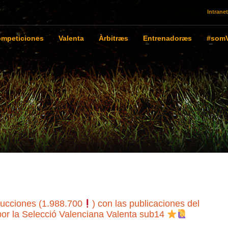
Intranet
mpeticiones
Valenta
Àrbitræs
Entrenadoræs
#somV
ducciones (1.988.700
) con las publicaciones del
r la Selecció Valenciana Valenta sub14