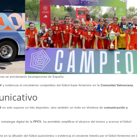
oras se proclamaron bicampeonas de España
V
y evidencia el crecimiento competitivo del fútbol base femenino en la
Comunitat Valenciana
.
unicativo
4
no solo supone un hito deportivo, sino también un éxito en términos de
comunicación y
 estrategia digital de la
FFCV
, ha permitido amplificar el alcance del torneo y acercar el fútbol
e en la difusión del fútbol autonómico y evidencia el creciente interés por el fútbol femenino en l