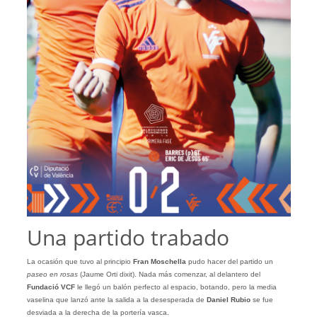
Una partido trabado
La ocasión que tuvo al principio
Fran Moschella
pudo hacer del partido un
paseo en rosas
(Jaume Orti dixit). Nada más comenzar, al delantero del
Fundació VCF
le llegó un balón perfecto al espacio, botando, pero la media
vaselina que lanzó ante la salida a la desesperada de
Daniel Rubio
se fue
desviada a la derecha de la portería vasca.