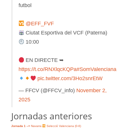
futbol
@EFF_FVF
Ciutat Esportiva del VCF (Paterna)
10:00
EN DIRECTE ➥
https://t.co/RNXlqcKQPa
#SomValenciana
pic.twitter.com/3Ho2snrEtW
— FFCV (@FFCV_info)
November 2,
2025
Jornadas anteriores
Jornada 1 –>
Navarra
Selecció Valenciana (0-6)