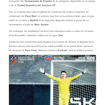
encuentro del
Campeonato de España
de la categoría, disputado en el campo
2 de la
Ciudad Deportiva del Valencia CF
.
Fue un empate justo visto el global de ocasiones de ambos conjuntos. El
combinado de
Paco Marí
no anduvo muy fino en la primera mitad, pero sí que
metió en su área a
Madrid
en la segunda, llegando incluso a gozar de un
lanzamiento al palo de
Marc Santos
.
Sin embargo, los madrileños tuvieron dos clarísimos mano a mano en el tramo
final del partido, salvados ambos por un gran
Ihor
.
A falta de dos encuentros para finalizar el recuento de puntos, la llegada de la
primera victoria para la sub16 es ya imprescindible si se quiere tener opciones
de alcanzar la
Fase Final
. Mañana, frente a
Euskadi
, será la primera prueba.