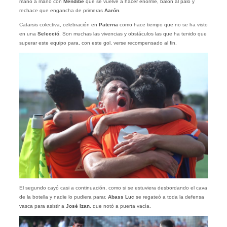
mano a mano con
Mendibe
que se vuelve a hacer enorme, balón al palo y
rechace que engancha de primeras
Aarón
.
Catarsis colectiva, celebración en
Paterna
como hace tiempo que no se ha visto
en una
Selecció
. Son muchas las vivencias y obstáculos las que ha tenido que
superar este equipo para, con este gol, verse recompensado al fin.
El segundo cayó casi a continuación, como si se estuviera desbordando el cava
de la botella y nadie lo pudiera parar.
Abass Luc
se regateó a toda la defensa
vasca para asistir a
José Izan
, que notó a puerta vacía.