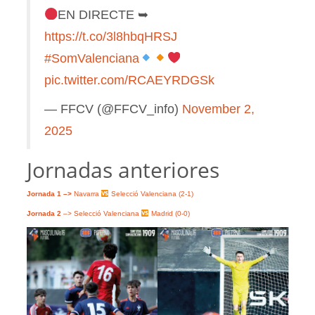
EN DIRECTE ➥
https://t.co/3l8hbqHRSJ
#SomValenciana
pic.twitter.com/RCAEYRDGSk
— FFCV (@FFCV_info)
November 2,
2025
Jornadas anteriores
Jornada 1 –>
Navarra
Selecció Valenciana (2-1)
Jornada 2
–> Selecció Valenciana
Madrid (0-0)