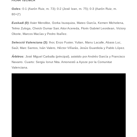
FICHA TÉCNICA
Goles:
0-1 (Aarón Ruiz, m. 73); 0-2 (José Izan, m. 75); 0-3 (Aarón Ruiz, m.
80+2′)
Euskadi (0):
Asier Mendibe, Gorka Isusquiza, Mateo García, Kemen Michelena,
Telmo Zuloga, Cheick Oumar Sarr, Aitor Acereda, Florin Gabriel Leordean, Victory
Okorie, Marcos Macías y Pedro Ibañez.
Selecció Valenciana
(3)
: Ihor, Enzo Fuster, Yulian, Manu Lacalle, Abass Luc,
Saúl, Marc Santos, Iván Valero, Héctor Viñarás, Jesús Guardiola y Pablo López.
Árbitros
: José Miguel Carballa (principal), asistido por Andrés García y Francisco
Navarro. Cuarto: Sergiu Ionut Nita. Amonestó a Ayoze por la Comunitat
Valenciana.