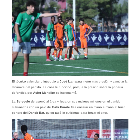
El técnico valenciano introdujo a
José Izan
para meter más presión y cambiar la
dinámica del partido. La cosa le funcionó, porque la presión sobre la portería
defendida por
Asier Mendibe
se incrementó.
La
Selecció
de asomó al área y llegaron sus mejores minutos en el partido,
culminados con un palo de
Gabi Duarte
tras encarar en mano a mano al buen
portero del
Danok Bat
, quien tapó lo suficiente para forzar el error.