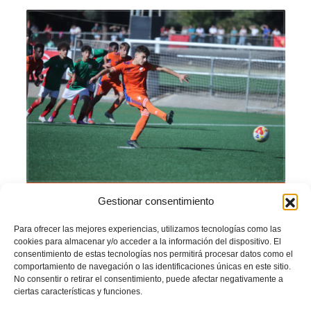
Gestionar consentimiento
La
Selecció Valenciana sub14
ha conseguido el pleno de victorias, tres de
Para ofrecer las mejores experiencias, utilizamos tecnologías como las
tres, en los partidos jugados en esta
Primera Fase
en la
Ciudad Deportiva del
cookies para almacenar y/o acceder a la información del dispositivo. El
Valencia CF
(
Paterna
).
consentimiento de estas tecnologías nos permitirá procesar datos como el
comportamiento de navegación o las identificaciones únicas en este sitio.
La de hoy frente a
Euskadi
, a diferencia de las brillantes actuaciones
No consentir o retirar el consentimiento, puede afectar negativamente a
anteriores, ha sido una victoria de oficio, de saber esperar el momento
ciertas características y funciones.
adecuado del encuentro para golpear y de tener el balón para no recibir
ocasiones.