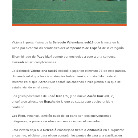
Victoria importantísima de la
Selecció Valenciana sub16
que le mete en la
lucha por alcanzar las semifinales del
Campeonato de España
de la categoría.
El combinado de
Paco Marí
derrotó por tres goles a cero a una correosa
Euskadi
no sin complicaciones.
La
Selecció Valenciana sub16
explotó a jugar en el minuto 73 de este partido.
Un vendaval al que las circunstancias habían tenido constreñido hasta el
instante en el que
Aarón Ruiz
desató las cadenas e hizo justicia a lo que se
estaba viendo en el campo.
Los goles posteriores de
José Izan
(75′) y de nuevo
Aarón Ruiz
(80+2′)
enseñaron al resto de
España
de lo que es capaz este equipo unido y
centrado.
Leo Rico
, inmenso, también puso de su parte con dos intervenciones
milagrosas, la primera de ellas con cero a cero en el marcador.
Esta victoria deja a la
Selecció
emparejada frente a
Andalucía
en el siguiente
encuentro, el último para el que contarán los puntos de cara a la clasificación