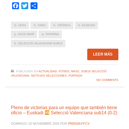
Facebook
Twitter
Compartir
CESA
CNSA
CRÓNICA
EUSKADI
PACO MARÍ
PATERNA
SELECCIÓ VALENCIANA SUB16
LEER MÁS
PUBLICADO EN
ACTUALIDAD
,
FÚTBOL MASC. SUB16 SELECCIÓ
VALENCIANA
,
NOTICIAS SELECCIONES
,
PORTADA
NO COMMENTS
Pleno de victorias para un equipo que también tiene
oficio – Euskadi
Selecció Valenciana sub14 (0-2)
DOMINGO, 02 NOVIEMBRE 2025
POR
PRENSA FFCV