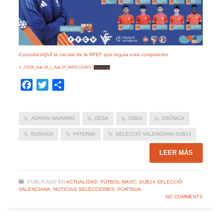
Consulta AQUÍ la circular de la RFEF que regula esta competición
1._CESA_Sub-16_y_Sub-14_MASCULINO
Descarga
Facebook
Twitter
Compartir
ADRIÁN NAVARRO
CESA
CNSA
CRÓNICA
EUSKADI
PATERNA
SELECCIÓ VALENCIANA SUB14
LEER MÁS
PUBLICADO EN
ACTUALIDAD
,
FÚTBOL MASC. SUB14 SELECCIÓ
VALENCIANA
,
NOTICIAS SELECCIONES
,
PORTADA
NO COMMENTS