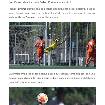
Iker Vicent
, el capitán de la
Selecció Valenciana sub14
.
Incluso,
Braima
disfrutó de una ocasión clarísima para poder adelantar a los de
verde. Remachó un balón que le llegó templado desde la izquierda y lo estampó
en la salida de
Ezequiel
, que se hizo enorme.
La primera mitad, de pocas oportunidades, fue cerrada como empezó: con una
ocasión para
Moschella
.
Iker Vicent
le dio el pase para embocar y el delantero
no acertó a introducirla en la red.