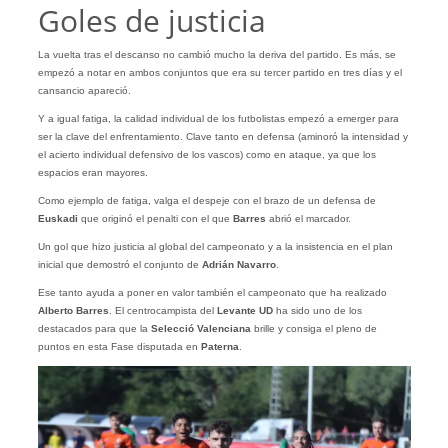
Goles de justicia
La vuelta tras el descanso no cambió mucho la deriva del partido. Es más, se
empezó a notar en ambos conjuntos que era su tercer partido en tres días y el
cansancio apareció.
Y a igual fatiga, la calidad individual de los futbolistas empezó a emerger para
ser la clave del enfrentamiento. Clave tanto en defensa (aminoró la intensidad y
el acierto individual defensivo de los vascos) como en ataque, ya que los
espacios eran mayores.
Como ejemplo de fatiga, valga el despeje con el brazo de un defensa de
Euskadi
que originó el penalti con el que
Barres
abrió el marcador.
Un gol que hizo justicia al global del campeonato y a la insistencia en el plan
inicial que demostró el conjunto de
Adrián Navarro
.
Ese tanto ayuda a poner en valor también el campeonato que ha realizado
Alberto Barres
. El centrocampista del
Levante UD
ha sido uno de los
destacados para que la
Selecció Valenciana
brille y consiga el pleno de
puntos en esta Fase disputada en
Paterna
.