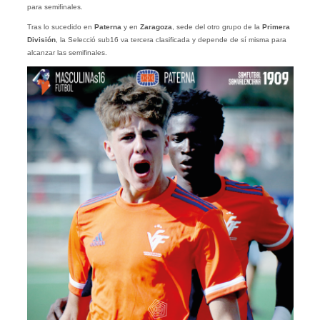
para semifinales.
Tras lo sucedido en
Paterna
y en
Zaragoza
, sede del otro grupo de la
Primera
División
, la Selecció sub16 va tercera clasificada y depende de sí misma para
alcanzar las semifinales.