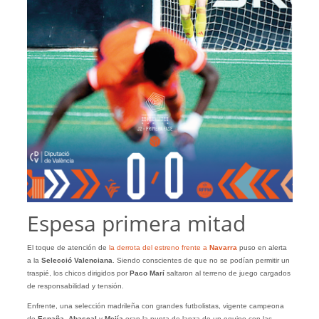
Espesa primera mitad
El toque de atención de
la derrota del estreno frente a
Navarra
puso en alerta
a la
Selecció Valenciana
. Siendo conscientes de que no se podían permitir un
traspié, los chicos dirigidos por
Paco Marí
saltaron al terreno de juego cargados
de responsabilidad y tensión.
Enfrente, una selección madrileña con grandes futbolistas, vigente campeona
de
España
.
Abascal
y
Mejía
eran la punta de lanza de un equipo con las