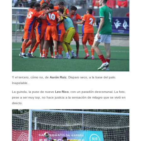
Y el tercero, cómo no, de
Aarón Ruiz
. Disparo seco, a la base del palo.
Inapelable.
La guinda, la puso de nuevo
Leo Rico
, con un paradón descomunal. La foto,
pese a ser muy top, no hace justicia a la sensación de milagro que se vivió en
directo.