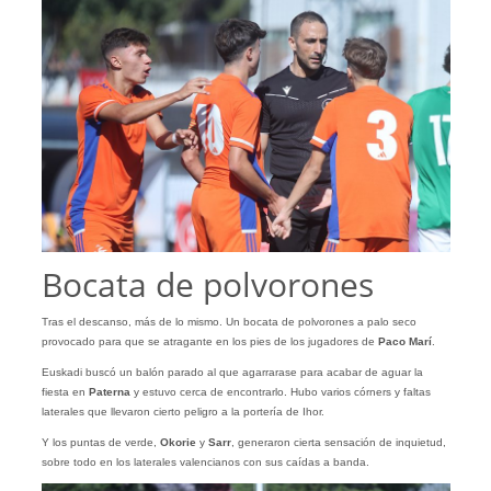
Bocata de polvorones
Tras el descanso, más de lo mismo. Un bocata de polvorones a palo seco
provocado para que se atragante en los pies de los jugadores de
Paco Marí
.
Euskadi buscó un balón parado al que agarrarase para acabar de aguar la
fiesta en
Paterna
y estuvo cerca de encontrarlo. Hubo varios córners y faltas
laterales que llevaron cierto peligro a la portería de Ihor.
Y los puntas de verde,
Okorie
y
Sarr
, generaron cierta sensación de inquietud,
sobre todo en los laterales valencianos con sus caídas a banda.