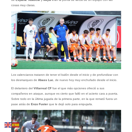
cosas muy claras.
Los valencianos trataron de tener el balón desde el inicio y de profundizar con
los desmarques de
Abass Luc
, de nuevo hoy muy enchufado desde el inicio.
El delantero del
Villarreal CF
fue el que más opciones ofreció a sus
compañeros en ataque, aunque es cierto que falló en el acierto cara a puerta.
Sobre todo en la última jugada de la primera parte, en la que remató fuera un
pase atrás de
Enzo Fuster
que le dejó solo para empujarla.