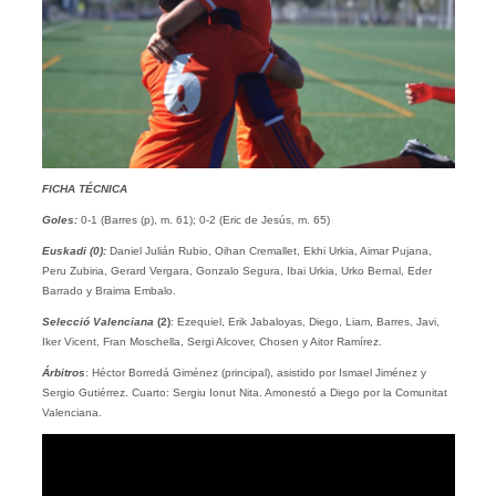
FICHA TÉCNICA
Goles:
0-1 (Barres (p), m. 61); 0-2 (Eric de Jesús, m. 65)
Euskadi (0):
Daniel Julián Rubio, Oihan Cremallet, Ekhi Urkia, Aimar Pujana,
Peru Zubiria, Gerard Vergara, Gonzalo Segura, Ibai Urkia, Urko Bernal, Eder
Barrado y Braima Embalo.
Selecció Valenciana
(2)
: Ezequiel, Erik Jabaloyas, Diego, Liam, Barres, Javi,
Iker Vicent, Fran Moschella, Sergi Alcover, Chosen y Aitor Ramírez.
Árbitros
: Héctor Borredá Giménez (principal), asistido por Ismael Jiménez y
Sergio Gutiérrez. Cuarto: Sergiu Ionut Nita. Amonestó a Diego por la Comunitat
Valenciana.