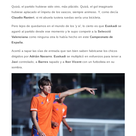
Quizá, el partido hubiese sido otro, más plácido. Quizá, el gol imaginario
hubiese aplacado el ímpetu de los vascos, siempre animoso. Y, como decía
Claudio Ranieri
, si mi abuela tuviera ruedas sería una bicicleta.
Pero lejos de quedarnos en el mundo de los ‘y si’, lo cierto es que
Euskadi
se
agarró al partido desde ese momento y le supo competir a la
Selecció
Valenciana
como ninguna otra lo había hecho en este
Campeonato de
España
.
Acertó a tapar las vías de entrada que tan bien saben fabricarse los chicos
dirigidos por
Adrián Navarro
.
Euskadi
se multiplicó en esfuerzos para tener a
Javi
controlado, a
Barres
tapado y a
Iker Vicent
con un futbolista en su
sombra.