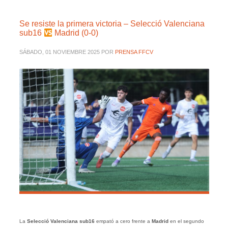
Se resiste la primera victoria – Selecció Valenciana
sub16
Madrid (0-0)
SÁBADO, 01 NOVIEMBRE 2025
POR
PRENSA FFCV
La
Selecció Valenciana sub16
empató a cero frente a
Madrid
en el segundo