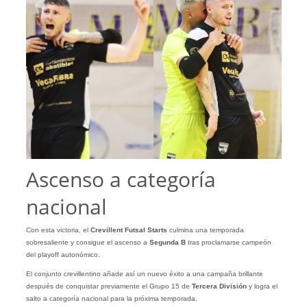
Ascenso a categoría
nacional
Con esta victoria, el
Crevillent Futsal Starts
culmina una temporada
sobresaliente y consigue el ascenso a
Segunda B
tras proclamarse campeón
del playoff autonómico.
El conjunto crevillentino añade así un nuevo éxito a una campaña brillante
después de conquistar previamente el Grupo 15 de
Tercera División
y logra el
salto a categoría nacional para la próxima temporada.