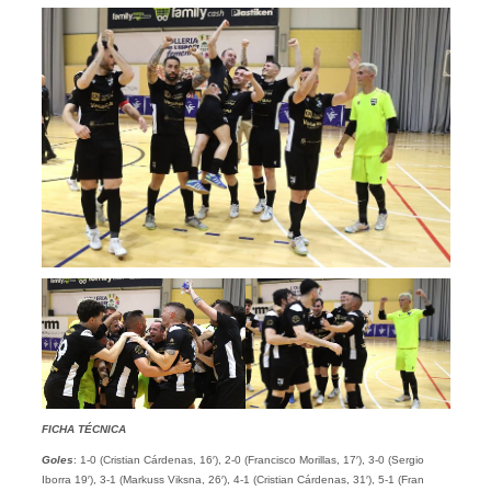
FICHA TÉCNICA
Goles
: 1-0 (Cristian Cárdenas, 16′), 2-0 (Francisco Morillas, 17′), 3-0 (Sergio
Iborra 19′), 3-1 (Markuss Viksna, 26′), 4-1 (Cristian Cárdenas, 31′), 5-1 (Fran