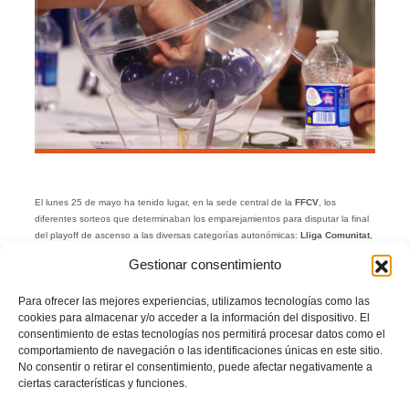
El lunes 25 de mayo ha tenido lugar, en la sede central de la
FFCV
, los
diferentes sorteos que determinaban los emparejamientos para disputar la final
del playoff de ascenso a las diversas categorías autonómicas:
Lliga Comunitat
,
Primera FFCV
y
Segona FFCV
.
Gestionar consentimiento
Los sorteos se han realizado en la sede central de la
Federació de Futbol de la
Comunitat Valenciana
, concretamente en la sala Ágora Vallejo y se han
Para ofrecer las mejores experiencias, utilizamos tecnologías como las
retransmitido a través del Instagram de la
FFCV
.
cookies para almacenar y/o acceder a la información del dispositivo. El
consentimiento de estas tecnologías nos permitirá procesar datos como el
comportamiento de navegación o las identificaciones únicas en este sitio.
No consentir o retirar el consentimiento, puede afectar negativamente a
ciertas características y funciones.