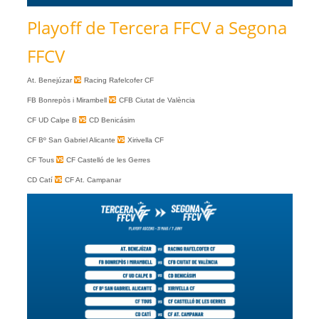
Playoff de Tercera FFCV a Segona
FFCV
At. Benejúzar
Racing Rafelcofer CF
FB Bonrepòs i Mirambell
CFB Ciutat de València
CF UD Calpe B
CD Benicásim
CF Bº San Gabriel Alicante
Xirivella CF
CF Tous
CF Castelló de les Gerres
CD Catí
CF At. Campanar