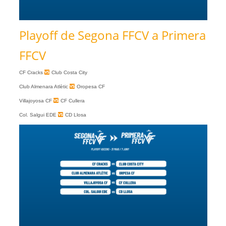
Playoff de Segona FFCV a Primera
FFCV
CF Cracks
Club Costa City
Club Almenara Atlètic
Oropesa CF
Villajoyosa CF
CF Cullera
Col. Salgui EDE
CD Llosa