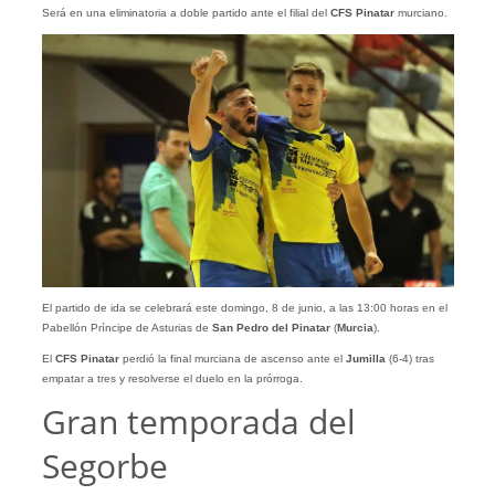
Será en una eliminatoria a doble partido ante el filial del
CFS Pinatar
murciano.
El partido de ida se celebrará este domingo, 8 de junio, a las 13:00 horas en el
Pabellón Príncipe de Asturias de
San Pedro del Pinatar
(
Murcia
).
El
CFS Pinatar
perdió la final murciana de ascenso ante el
Jumilla
(6-4) tras
empatar a tres y resolverse el duelo en la prórroga.
Gran temporada del
Segorbe