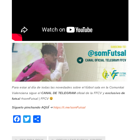
Para estar al día de todas las novedades sobre el fútbol sala en la Comunitat
Valenciana sigue el
CANAL DE TELEGRAM
oficial de la FFCV y
exclusivo de
futsal
#somFutsal | FFCV
Síguelo pinchando
AQUÍ
➜
https://t.me/somFutsal
Facebook
Twitter
Compartir