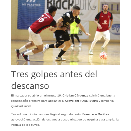
Tres golpes antes del
descanso
El marcador se abrió en el minuto 16.
Cristian Cárdenas
culminó una buena
combinación ofensiva para adelantar al
Crevillent Futsal Starts
y romper la
igualdad inicial.
Tan solo un minuto después llegó el segundo tanto.
Francisco Morillas
aprovechó una acción de estrategia desde el saque de esquina para ampliar la
ventaja de los suyos.