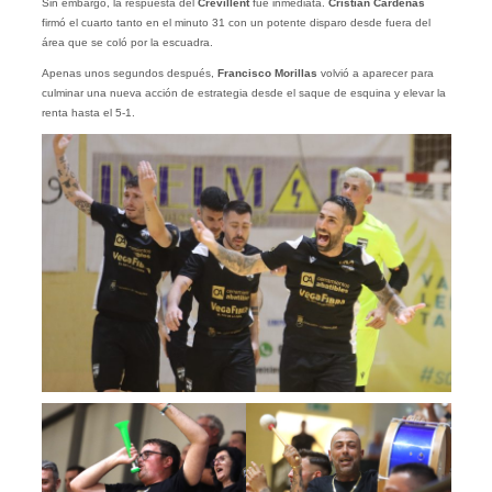
Sin embargo, la respuesta del
Crevillent
fue inmediata.
Cristian Cárdenas
firmó el cuarto tanto en el minuto 31 con un potente disparo desde fuera del
área que se coló por la escuadra.
Apenas unos segundos después,
Francisco Morillas
volvió a aparecer para
culminar una nueva acción de estrategia desde el saque de esquina y elevar la
renta hasta el 5-1.