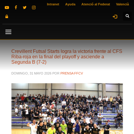
Intranet
Ayuda
Atenció al Federat
Valencià
Crevillent Futsal Starts logra la victoria frente al CFS
Riba-roja en la final del playoff y asciende a
Segunda B (7-2)
DOMINGO, 31 MAYO 2026
POR
PRENSA FFCV