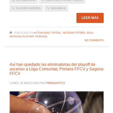
CFS RIBA-ROJA
CREVILLENT FUTSAL STARTS
PLAYOFF ASCENSO
SEGUNDA B
LEER MÁS
PUBLICADO EN
ACTUALIDAD
,
FUTSAL
,
NOTICIAS FÚTBOL SALA
,
NOTICIAS PLAYOFF
,
PORTADA
NO COMMENTS
Así han quedado las eliminatorias del playoff de
ascenso a Lliga Comunitat, Primera FFCV y Segona
FFCV
LUNES, 25 MAYO 2026
POR
PRENSA FFCV