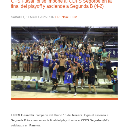
CFS Futsal Ibi se impone al CDFS Segorbe en la
final del playoff y asciende a Segunda B (4-2)
SÁBADO, 31 MAYO 2025
POR
PRENSA FFCV
El
CFS Futsal Ibi
, campeón del Grupo 15 de
Tercera
, logró el ascenso a
Segunda B
tras vencer en la final del playoff ante el
CDFS Segorbe
(4-2),
celebrada en
Paterna
.