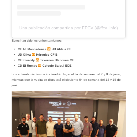
Una publicación compartida por FFCV (@ffcv_info)
Estos han sido los enfrentamientos:
CF At. Moncadense
UD Aldaia CF
UD Oliva
Hércules CF B
CF Intercity
Tavernes Blanques CF
CD El Rumbo
Colegio Salgui EDE
Los enfrentamientos de ida tendrán lugar el fin de semana del 7 y 8 de junio,
mientras que la vuelta se disputará el siguiente fin de semana del 14 y 15 de
junio.