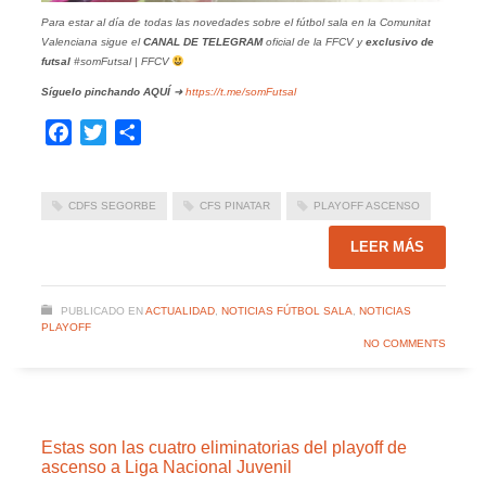
Para estar al día de todas las novedades sobre el fútbol sala en la Comunitat
Valenciana sigue el
CANAL DE TELEGRAM
oficial de la FFCV y
exclusivo de
futsal
#somFutsal | FFCV
Síguelo pinchando
AQUÍ
➜
https://t.me/somFutsal
Facebook
Twitter
Compartir
CDFS SEGORBE
CFS PINATAR
PLAYOFF ASCENSO
LEER MÁS
PUBLICADO EN
ACTUALIDAD
,
NOTICIAS FÚTBOL SALA
,
NOTICIAS
PLAYOFF
NO COMMENTS
Estas son las cuatro eliminatorias del playoff de
ascenso a Liga Nacional Juvenil