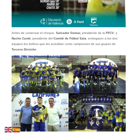
Antes de comenzar el choque,
Salvador Gomar,
presidente de la
FFCV
, y
Nacho Cantó
, presidente del
Comité de Fútbol Sala
, entregaron a los dos
equipos los trofeos que les acreditan como campeones de sus grupos de
Tercera
División
.