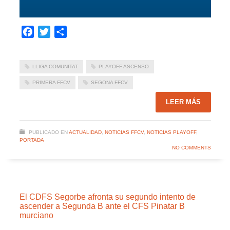
Facebook
Twitter
Compartir
LLIGA COMUNITAT
PLAYOFF ASCENSO
PRIMERA FFCV
SEGONA FFCV
LEER MÁS
PUBLICADO EN
ACTUALIDAD
,
NOTICIAS FFCV
,
NOTICIAS PLAYOFF
,
PORTADA
NO COMMENTS
El CDFS Segorbe afronta su segundo intento de
ascender a Segunda B ante el CFS Pinatar B
murciano