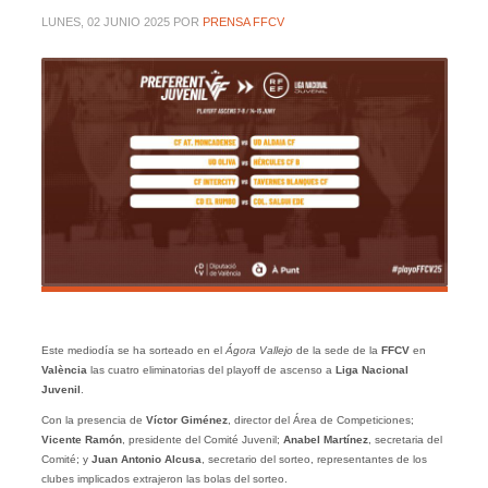
LUNES, 02 JUNIO 2025
POR
PRENSA FFCV
Este mediodía se ha sorteado en el
Ágora Vallejo
de la sede de la
FFCV
en
València
las cuatro eliminatorias del playoff de ascenso a
Liga Nacional
Juvenil
.
Con la presencia de
Víctor Giménez
, director del Área de Competiciones;
Vicente Ramón
, presidente del Comité Juvenil;
Anabel Martínez
, secretaria del
Comité; y
Juan Antonio Alcusa
, secretario del sorteo, representantes de los
clubes implicados extrajeron las bolas del sorteo.