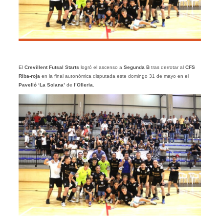
El
Crevillent Futsal Starts
logró el ascenso a
Segunda B
tras derrotar al
CFS
Riba-roja
en la final autonómica disputada este domingo 31 de mayo en el
Pavelló ‘La Solana’
de
l’Olleria
.