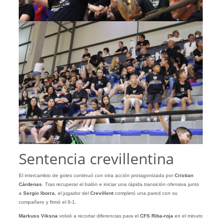
Sentencia crevillentina
El intercambio de goles continuó con otra acción protagonizada por
Cristian
Cárdenas
. Tras recuperar el balón e iniciar una rápida transición ofensiva junto
a
Sergio Iborra
, el jugador del
Crevillent
completó una pared con su
compañero y firmó el 6-1.
Markuss Viksna
volvió a recortar diferencias para el
CFS Riba-roja
en el minuto