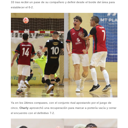
33 tras recibir un pase de su compañero y definir desde el borde del área para
establecer el 6-2.
Ya en los últimos compases, con el conjunto rival apostando por el juego de
cinco,
Charly
aprovechó una recuperación para marcar a portería vacía y cerrar
el encuentro con el definitivo 7-2.