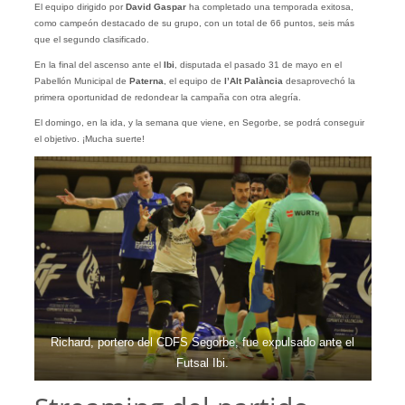
El equipo dirigido por
David Gaspar
ha completado una temporada exitosa,
como campeón destacado de su grupo, con un total de 66 puntos, seis más
que el segundo clasificado.
En la final del ascenso ante el
Ibi
, disputada el pasado 31 de mayo en el
Pabellón Municipal de
Paterna
, el equipo de
l’Alt Palància
desaprovechó la
primera oportunidad de redondear la campaña con otra alegría.
El domingo, en la ida, y la semana que viene, en Segorbe, se podrá conseguir
el objetivo. ¡Mucha suerte!
Richard, portero del CDFS Segorbe, fue expulsado ante el
Futsal Ibi.