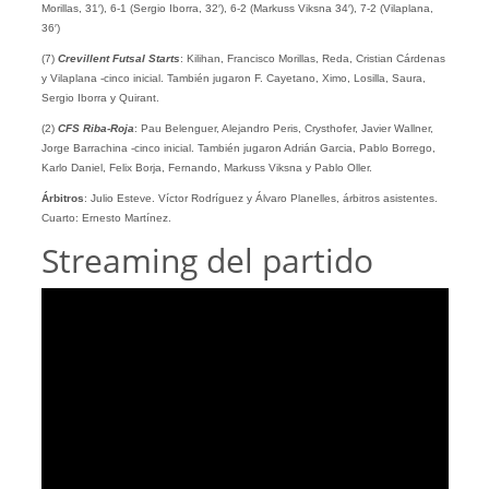
Morillas, 31′), 6-1 (Sergio Iborra, 32′), 6-2 (Markuss Viksna 34′), 7-2 (Vilaplana,
36′)
(7)
Crevillent Futsal Starts
: Kilihan, Francisco Morillas, Reda, Cristian Cárdenas
y Vilaplana -cinco inicial. También jugaron F. Cayetano, Ximo, Losilla, Saura,
Sergio Iborra y Quirant.
(2)
CFS Riba-Roja
: Pau Belenguer, Alejandro Peris, Crysthofer, Javier Wallner,
Jorge Barrachina -cinco inicial. También jugaron Adrián Garcia, Pablo Borrego,
Karlo Daniel, Felix Borja, Fernando, Markuss Viksna y Pablo Oller.
Árbitros
: Julio Esteve. Víctor Rodríguez y Álvaro Planelles, árbitros asistentes.
Cuarto: Ernesto Martínez.
Streaming del partido