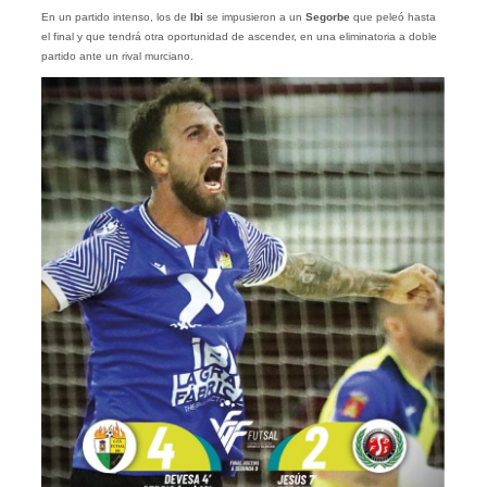
En un partido intenso, los de
Ibi
se impusieron a un
Segorbe
que peleó hasta
el final y que tendrá otra oportunidad de ascender, en una eliminatoria a doble
partido ante un rival murciano.