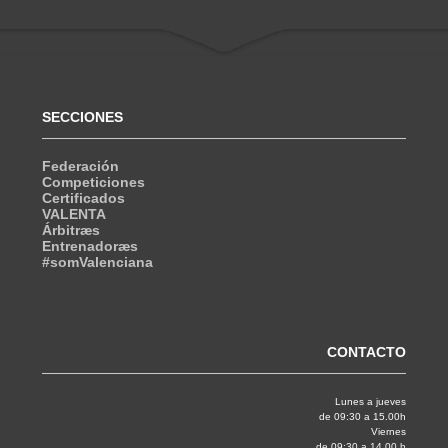
SECCIONES
Federación
Competiciones
Certificados
VALENTA
Árbitræs
Entrenadoræs
#somValenciana
CONTACTO
Lunes a jueves
de 09:30 a 15.00h
Viernes
de 09:30 a 14.00 h